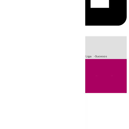
HOY
|
Fútbol
Primera División
Crisis Migratoria en Ceuta
LaLiga
Sucesos
Andalucía