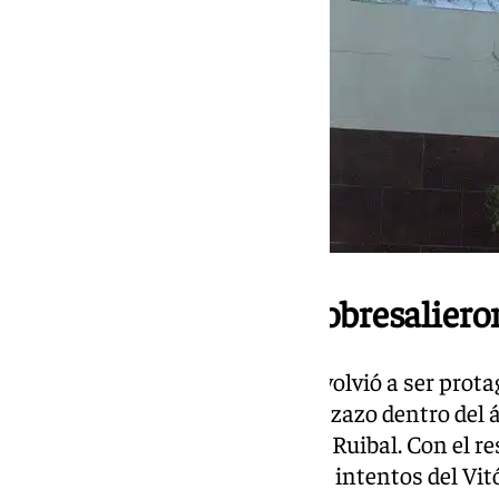
Bakambu y Antony sobresaliero
El delantero franco-congoleño volvió a ser prot
firmó el 0-2 con un preciso cabezazo dentro del
desde la banda derecha de Aitor Ruibal. Con el res
el juego y apenas sufrió ante los intentos del Vit