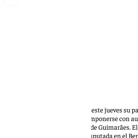
Miguel Alfonso
viernes, 14 marzo 2025, 01:09
Compartir:
El Real Betis Balompié certificó este jueves su pa
UEFA Conference League tras imponerse con auto
el Estadio D. Afonso Henriques de Guimarães. El
había empatado 2-2 en la ida disputada en el Be