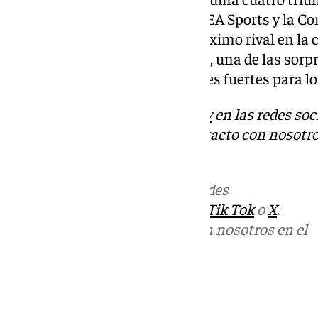
cinco encuentros entre LaLiga EA Sports y la C
un gran estado de forma. Su próximo rival en la
Jagiellonia Bialystok de Polonia, una de las sorp
de final que prometen emociones fuertes para lo
Descubre más noticias de
101Tv
en las redes soc
Tok
o
X
. Puedes ponerte en contacto con nosotro
informativos@101tv.es
Más noticias de
101TV
en las redes
sociales:
Instagram
,
Facebook
,
Tik Tok
o
X
.
Puedes ponerte en contacto con nosotros en el
correo
informativos@101tv.es
Tags: