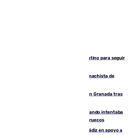
Marruecos, la principal baza de Infantino para seguir
al frente de la FIFA
Pedro Sánchez condena el crimen machista de
Benahavís
Angustioso rescate de una familia en Granada tras
caer su coche por un terraplén
Fallece un joven tras caer al mar cuando intentaba
entrar en parapente a Ceuta desde Marruecos
CIES NO moviliza a la provincia de Cádiz en apoyo a