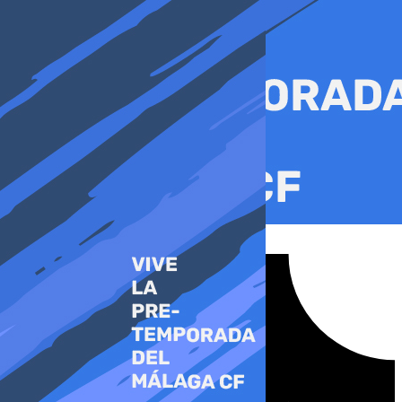
Ir
al
contenido
Tiktok