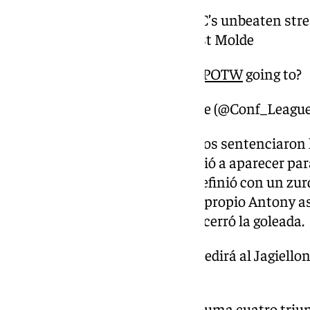
Real Betis ending Vitoria SC’s unbeaten str
aggregate comeback against Molde
Who’s your vote for
#UECLPOTW
going to? ️
— UEFA Conference League (@Conf_Leagu
Tras el descanso, los verdiblancos sentenciaron
goles. En el minuto 58, Isco volvió a aparecer par
lanzó en un potente esprint y definió con un zurd
Finalmente, en el minuto 80, el propio Antony as
jugada con un disparo raso que cerró la goleada.
El equipo de Pellegrini se medirá al Jagiello
ronda
Con esta victoria, el Real Betis suma cuatro tri