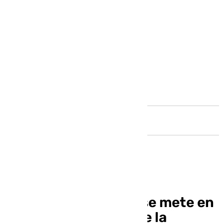
Andalucía
El Real Betis golea y se mete en
los cuartos de final de la