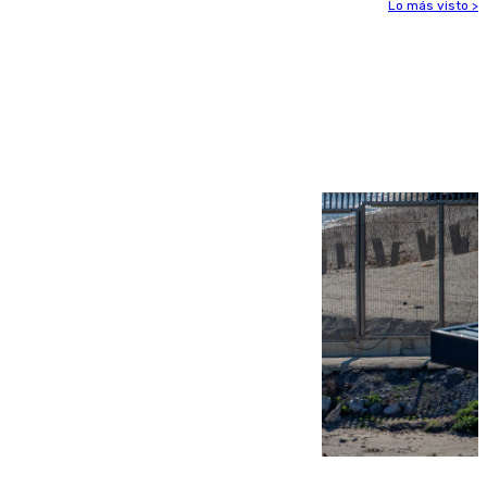
Lo más visto >
Más noticias
Ver más >