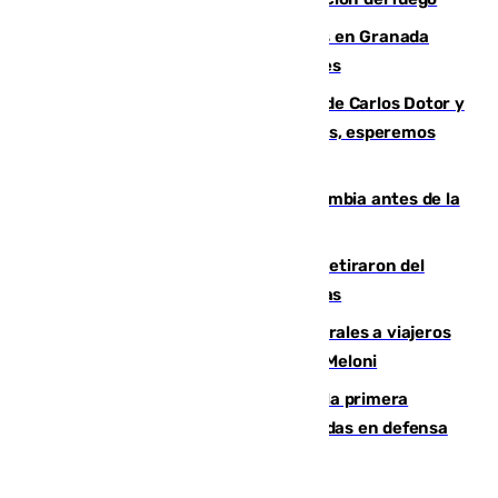
Controlado un incendio de rastrojos en Granada
junto a la autovía y al Callejón de Nogales
Juanfran Funes, sobre las lesiones de Carlos Dotor y
Fernando Calero: “Estamos preocupados, esperemos
que no sea nada”
Felipe VI refuerza los lazos con Colombia antes de la
llegada del nuevo presidente
Fernando Calero y Carlos Dotor se retiraron del
encuentro contra el Ceuta con molestias
España restablece controles temporales a viajeros
procedentes de Italia como repuesta a Meloni
El Málaga cae ante el Ceuta y suma la primera
derrota de la pretemporada dejando dudas en defensa