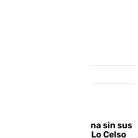
Andalucía
El Real Betis se entrena sin sus
internacionales y sin Lo Celso