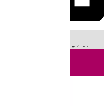
HOY
|
Fútbol
Primera División
Crisis Migratoria en Ceuta
LaLiga
Sucesos
Andalucía