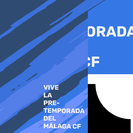
Ir
al
contenido
Tiktok