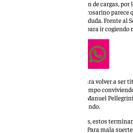
El futbolista ha realizado gestión de cargas, por
sus compañeros. El regreso del rosarino parece q
pero su titularidad está muy en duda. Frente al S
sume algunos minutos al final para ir cogiendo 
Lo Celso lo tendrá muy difícil para volver a ser ti
encontrado aún su sitio en el campo conviviend
momento de forma del equipo, Manuel Pellegrini
el esquema que le está funcionando.
En cuanto a sus internacionales, estos terminaro
compromisos internacionales. Para mala suerte d