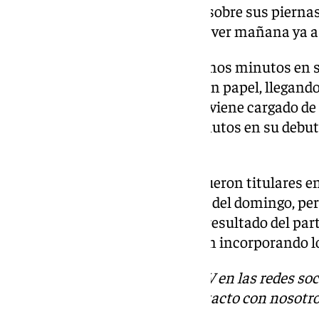
vienen con bastantes minutos sobre sus piernas
lo largo de la semana, pudiendo ver mañana ya a
Ricardo Rodríguez disputó muchos minutos en s
lateral zurdo desempeñó un gran papel, llegando 
dos partidos. Otro que también viene cargado de
joven canterano disputó 45 minutos en su debut,
salió como titular.
Por su parte, Bakambu y Abde fueron titulares e
serán titulares en el Gran Derbi del domingo, per
segunda mitad podrá definir el resultado del par
como avanza la semana y se van incorporando lo
Descubre más noticias de 101TV en las redes soc
Tok
o
X
. Puedes ponerte en contacto con nosotro
informativos@101tv.es