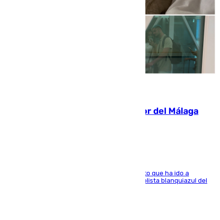
07.08.2026
Isco, la nueva mascota del jugador del Málaga
Dani Lorenzo
El centrocampista marbellí es ‘padre’ de un gato que ha ido a
recoger a Vigo y su nombre es como el exfutbolista blanquiazul del
Arroyo de la Miel