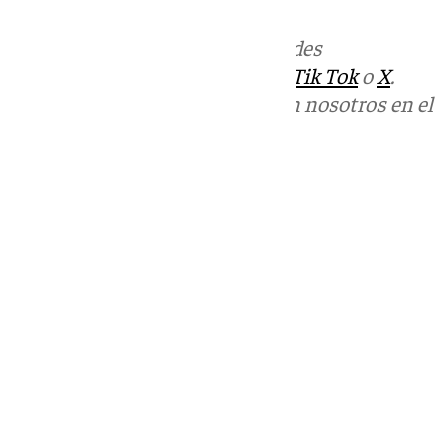
Más noticias de
101TV
en las redes
sociales:
Instagram
,
Facebook
,
Tik Tok
o
X
.
Puedes ponerte en contacto con nosotros en el
correo
informativos@101tv.es
Tags:
Últimas noticias