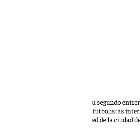
Lynx Devs
miércoles, 26 marzo 2025, 12:15
Compartir:
El
Real Betis Balompié
realizó su segundo entre
de recibir de vuelta a sus cuatro futbolistas inte
que tampoco ha saltado al césped de la ciudad 
Giovani Lo Celso.