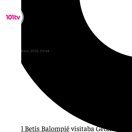
Lynx Devs
lunes, 24 febrero 2025, 09:44
Compartir:
El
Real Betis Balompié
visitaba Getafe para