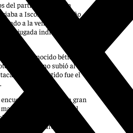
 del partido, se iba con
enviaba a Isco. El malagueño
legando a la veintena del
n una jugada individual, pero
e un viejo conocido bético,
tó un gol, que no subió al
tacados en el partido fue el
.
 encuentro, cuajando un gran
e marchara con un gol en el
gol, el ariete sería el que
a el 0-2 en el marcador.