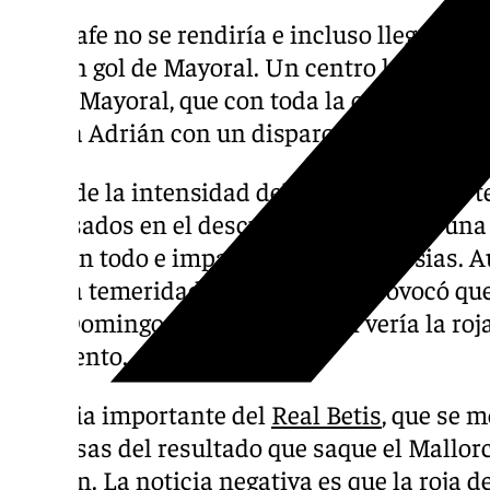
El Getafe no se rendiría e incluso llegaría 
tras un gol de Mayoral. Un centro lateral de 
pies a Mayoral, que con toda la calma del m
batió a Adrián con un disparo a bocajarro.
Fruto de la intensidad del juego, el partido 
expulsados en el descuento. Antony, en una
tiró con todo e impactó con Juan Iglesias. 
leve, la temeridad de la entrada, provocó qu
roja. Domingos Duarte, también vería la roja
descuento.
Victoria importante del
Real Betis
, que se m
expensas del resultado que saque el Mallor
Pizjuán. La noticia negativa es que la roja d