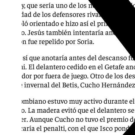
Antony, que sería uno de los nombres propios
habilidad de los defensores rivales y se la 
controló orientado e hizo así el primer gol l
partido. Jesús también intentaría anotar co
el balón fue repelido por Soria.
El que sí que anotaría antes del descanso fu
Juanmi. El delantero cedido en el Getafe ano
marcador por fuera de juego. Otro de los des
fichaje invernal del Betis, Cucho Hernández
El colombiano estuvo muy activo durante el
partido. La madera evitó que el delantero s
día ayer. Aunque Cucho no tuvo el premio del 
provocaría el penalti, con el que Isco pondrí