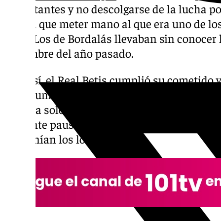
importantes y no descolgarse de la lucha p
tenían que meter mano al que era uno de lo
2025. Los de Bordalás llevaban sin conocer l
diciembre del año pasado.
Aún así, el Real Betis cumplió su cometido y 
Coliseum. Un doblete de Isco hizo que el po
sirviera solo para maquillar el resultado. La
bastante pausada, ya que los verdiblancos e
proponían los locales.