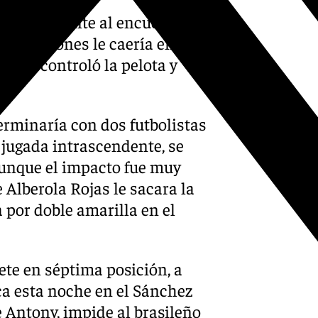
a poner picante al encuentro
los azulones le caería en los
undo, controló la pelota y
terminaría con dos futbolistas
 jugada intrascendente, se
Aunque el impacto fue muy
e Alberola Rojas le sacara la
 por doble amarilla en el
ete en séptima posición, a
ca esta noche en el Sánchez
e Antony, impide al brasileño