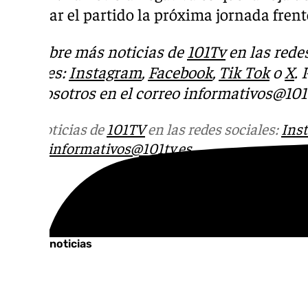
disputar el partido la próxima jornada frent
Descubre más noticias de
101Tv
en las rede
sociales:
Instagram
,
Facebook
,
Tik Tok
o
X
.
con nosotros en el correo
informativos@101t
Más noticias de
101TV
en las redes sociales:
Ins
correo
informativos@101tv.es
Tags:
Últimas noticias