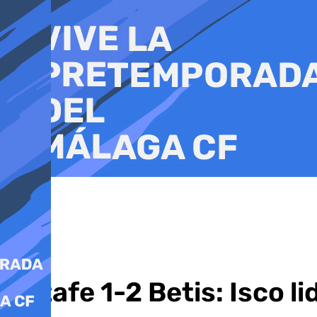
Ir
al
contenido
Getafe 1-2 Betis: Isco l