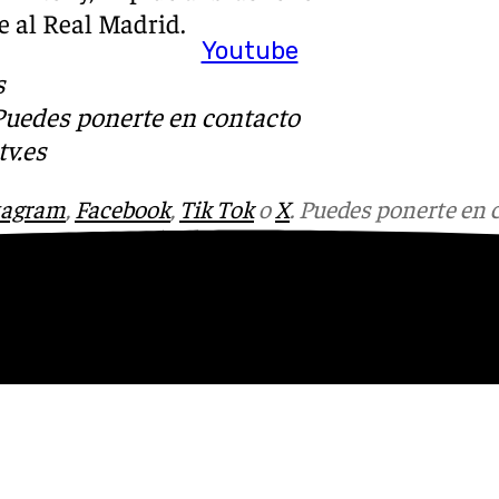
e al Real Madrid.
Youtube
s
 Puedes ponerte en contacto
v.es
tagram
,
Facebook
,
Tik Tok
o
X
. Puedes ponerte en 