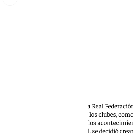
Lynx Devs
jueves, 20 febrero 2025, 11:21
Compartir:
Tras la reunión convocada por la Real Federación
estuvieron representados tanto los clubes, como 
nueva comisión. Con motivo de los acontecimie
alrededor del estamento arbitral, se decidió cre