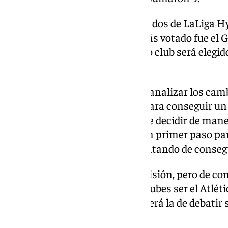
A los clubes de Sevilla se unirán dos de LaLiga
andaluza continúa, ya que el más votado fue el G
por los 14 del Albacete. El quinto club será eleg
RFEF y LaLiga.
El objetivo de esta Comisión es analizar los ca
llevarse a cabo e ir de la mano para conseguir u
como tal. No va tener el poder de decidir de man
creación de esta comisión, es un primer paso pa
arbitral, que los clubes están tratando de conseg
También se ha creado otra comisión, pero de com
que representarán al resto de clubes ser el Atléti
de Ferrol y Málaga. Su función será la de debatir 
deporte.