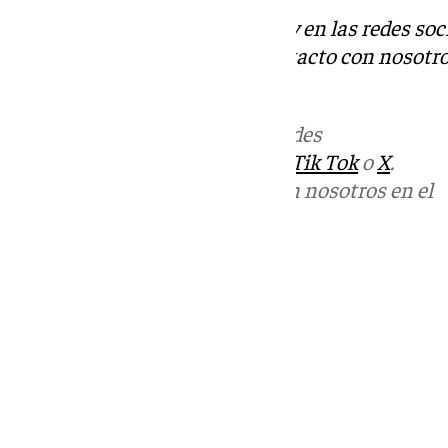
Descubre más noticias de 101Tv en las redes soc
Tok
o
X
. Puedes ponerte en contacto con nosotro
informativos@101tv.es
Más noticias de
101TV
en las redes
sociales:
Instagram
,
Facebook
,
Tik Tok
o
X
.
Puedes ponerte en contacto con nosotros en el
correo
informativos@101tv.es
Tags:
Últimas noticias