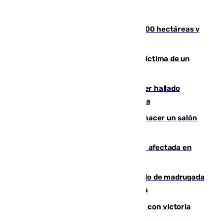
El incendio de Niebla alcanza las 8.000 hectáreas y
mantiene desalojadas a 474 personas
El tenista checho Lehecka, nueva víctima de un
Rafa Jódar que está siendo imparable
Muere un hombre de 58 años tras ser hallado
inconsciente en una piscina en Cómpeta
Un tribunal federal impide a Trump hacer un salón
de baile en la Casa Blanca
Incendios de Castellón: la superficie afectada en
Tírig roza las 400 hectáreas
Muere un peatón tras ser atropellado de madrugada
en la carretera A-7 a su paso por Málaga
El Granada cierra su puesta a punto con victoria