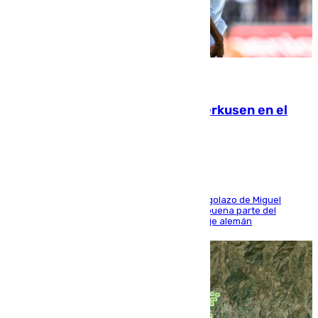
08.08.2026
El Sevilla se desinfla ante el Leverkusen en el
último ensayo (1-2)
El conjunto de Luis García se adelantó con un golazo de Miguel
Sierra y ofreció buenas sensaciones durante buena parte del
encuentro, pero acabó cediendo ante el empuje alemán