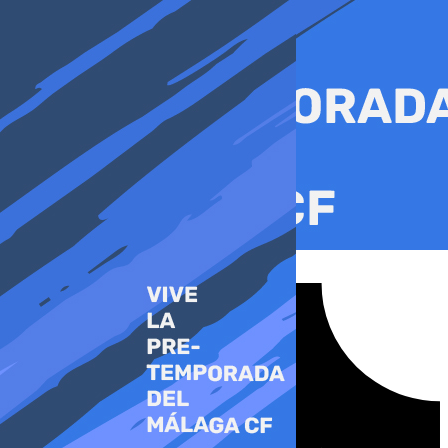
Ir
al
contenido
Tiktok