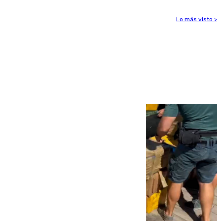
Lo más visto >
Más noticias
Ver más >