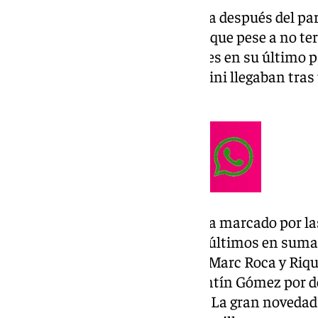
Volvía la competición doméstica después del par
verdiblanco recibía a un Girona que pese a no te
comienzo liguero, sumaba de tres en su último p
Deportivo Alavés. Los de Pellegrini llegaban tra
Mestalla en la anterior fecha.
El once del técnico chileno venía marcado por la
Abde y Amrabat, que fueron los últimos en sumar
compromisos internacionales. Marc Roca y Rique
que asentaba al argentino Valentín Gómez por de
izquierdos puros de la plantilla. La gran novedad 