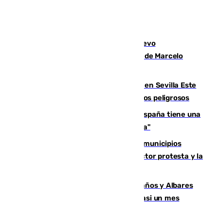
El exdelantero Diego Forlán es el nuevo
seleccionador de Uruguay tras la salida de Marcelo
Bielsa
Reabierto el parque canino cerrado en Sevilla Este
tras detectarse alimentos con elementos peligrosos
Javier Fernández: "El Gobierno de España tiene una
preocupación y una prioridad con Sevilla"
Las ferias de verano de numerosos municipios
andaluces se quedan sin cohetes: el sector protesta y la
Junta mantiene el protocolo
Los ministros Marlaska, Robles, Bolaños y Albares
comparecerán por las crisis de Ceuta casi un mes
después