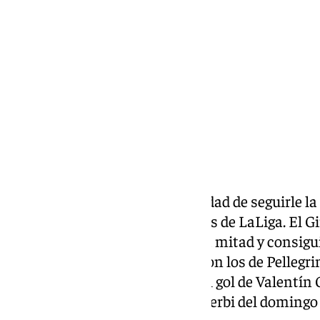
domingo, 23 noviembre 2025, 18:41
Compartir:
El Real Betis pierde la oportunidad de seguirle la 
lucha de los puestos Champions de LaLiga. El G
a los verdiblancos en la primera mitad y consigui
marcador al descanso. Mejoraron los de Pellegri
marcada por la vuelta de Isco, el gol de Valentí
que no le permitirá estar en el derbi del domingo