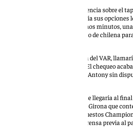
Los visitantes, con plena resistencia sobre el tap
resultado hasta el final. Exprimía sus opciones 
que llegaba a su fin. En los últimos minutos, un
golpeaba a un rival en un intento de chilena para 
brasileño la tarjeta amarilla.
Minutos después y tras revisión del VAR, llamarí
principal para tratar la jugada. El chequeo acaba
cartulina mostrada y dejando a Antony sin disput
jornada en el Sánchez-Pizjuán.
Con el empate en el marcador, se llegaría al final
Reparto de puntos entre Betis y Girona que cont
alejan los verdiblancos de los puestos Champion
que ya se habló en la rueda de prensa previa al pa