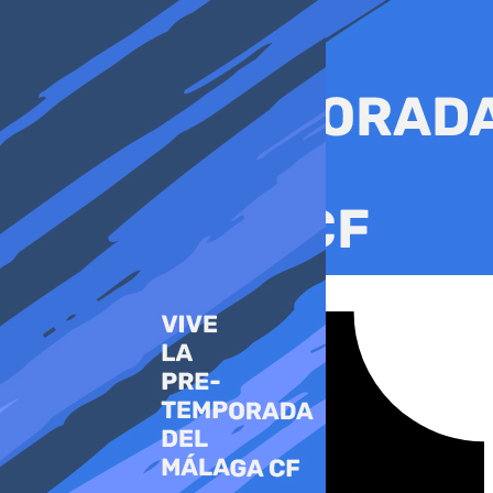
Ir
al
contenido
Tiktok