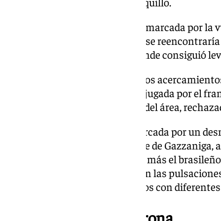
esperaría su turno desde el banquillo.
La alineación visitante vendría marcada por la v
un viejo conocido. Álex Moreno se reencontrarí
paso por el club verdiblanco, donde consiguió le
Daba comienzo el partido con dos acercamientos
lo tuvo el Girona mediante una jugada por el fra
acabaría con un remate dentro del área, rechazad
La jugada siguiente vendría marcada por un de
que conseguía plantarse delante de Gazzaniga,
por encima de la portería. Pedía más el brasileñ
las tribunas del estadio. Bajarían las pulsacion
competitividad entre dos equipos con diferente
Golpeó primero el Girona