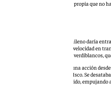
logrando recuperar la identidad propia que no h
tiempo.
Revolución de Isco
En el minuto 59 de partido, el chileno daría entr
Alarcón. Recuperaría el Betis la velocidad en tr
con su entrada. Se gustaban los verdiblancos, qu
El tanto del empate llegaría en una acción desd
Gómez cabeceaba un centro de Isco. Se desataba 
Cartuja en la recta final del partido, empujando 
la vuelta al marcador.
Final polémico