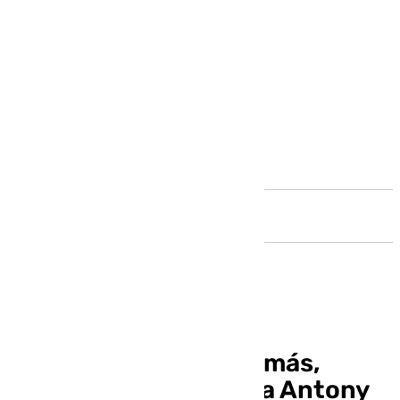
Andalucía
Un Betis, de menos a más,
empata (1-1) y pierde a Antony