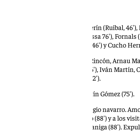
Ficha técnica
Real Betis -1:
Álvaro Valles, Bellerín (Ruibal, 46′)
Gómez, Marc Roca (Nelson Deossa 76′), Fornals (I
(Amrabat, 46′), Riquelme (Abde, 46′) y Cucho He
Girona FC -1:
Gazzaniga, Hugo Rincón, Arnau Mart
Witsel, Tsygankov (Joel Roca, 66′), Iván Martín, O
(Aspirilla, 66′) y Vanat (Stuani, 82′).
Goles:
0-1 Vanat (20′), 1-1 Valentín Gómez (75′).
Árbitro:
Galech Apezteguía, colegio navarro. Amo
(33′), Nelson Deossa (83′), Cucho (88′) y a los visi
Rincón (79′), Ounahi (80′), Gazzaniga (88′). Expu