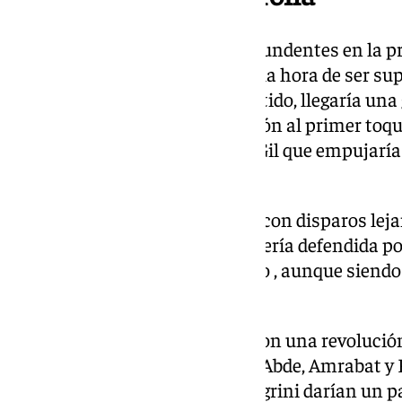
La idea del Betis era clara. Contundentes en la pr
rival. Sufrían los de Pellegrini a la hora de ser 
ataque. En el minuto 20′ de partido, llegaría una
visitantes, una gran combinación al primer toqu
un pase de la muerte de Bryan Gil que empujaría
los suyos.
Responderían los verdiblancos con disparos lej
demasiado peligro sobre la portería defendida p
descanso de un partido igualado , aunque siendo
marcador.
Los segundos 45′ arrancarían con una revolución 
técnico chileno daría ingreso a Abde, Amrabat y R
vuelta al resultado. Los de Pellegrini darían un p