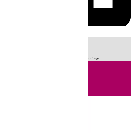
HOY
|
Fútbol
Sucesos
Primera División
Incendios
Feria de Málaga
Andalucía