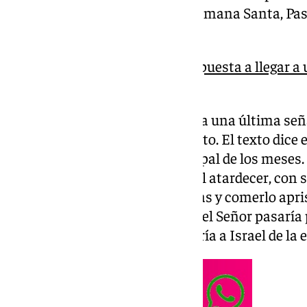
que comprende la Cuaresma, Semana Santa, Pas
Christi.
La Iglesia Católica está dispuesta a llegar a 
fecha la Semana Santa
Según el libro del ‘Éxodo’, Dios da una última señ
pueblo de Israel del país de Egipto. El texto dice 
para los hijos de Israel el principal de los meses.
debían matar un cordero puro al atardecer, con s
dintel de las puertas de sus casas y comerlo apr
porque ese sería el día en el que el Señor pasaría
primogénitos de Egipto y liberaría a Israel de la 