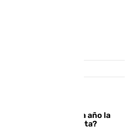
Andalucía
¿Por qué cambia cada año la
fecha de Semana Santa?