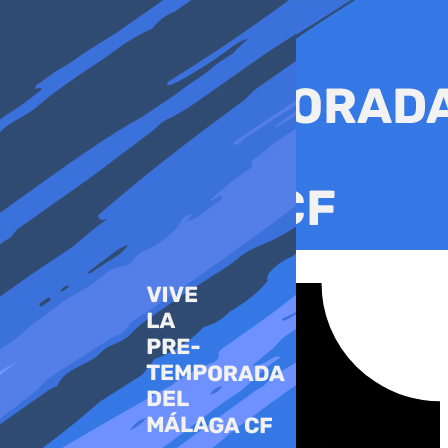
Ir
al
contenido
Tiktok