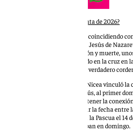
¿Cuándo cae la Semana Santa de 2026?
Según el calendario lunar judío, coincidiendo co
la tradición del pueblo de Israel, Jesús de Nazare
sus discípulos, antes de su pasión y muerte, uno
llena del mes de Nisan; muriendo en la cruz en la
los meses para los judíos, como verdadero corde
Desde el año 325, el Concilio de Nicea vinculó la
cristiana, la resurrección de Jesús, al primer do
de la primavera, buscando mantener la conexión c
raíces del cristianismo y unificar la fecha entr
judeocristianas, que celebraban la Pascua el 14
gentiles que siempre la celebraban en domingo.