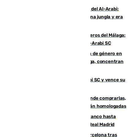
Juanfran Funes, sobre la duro juego del Al-Arabi:
“Por momentos nos hemos metido en una jungla y era
hasta peligroso”
Ya se han estrenado los tres delanteros del Málaga:
Eneko Jauregui, bigoleador contra el Al-Arabi SC
35 mujeres asesinadas por violencia de género en
España en este 2026: Andalucía y Málaga, concentran
el foco de la tragedia
El Málaga es muy superior al Al-Arabi SC y vence su
primer encuentro de pretemporada
Gafas para el eclipse solar 2026: dónde comprarlas,
dónde conseguirlas y cómo saber si están homologadas
Vinícius Júnior seguirá vestido de blanco hasta
2032 tras cerrar su renovación con el Real Madrid
Rodrigo negocia su fichaje por el Barcelona tras