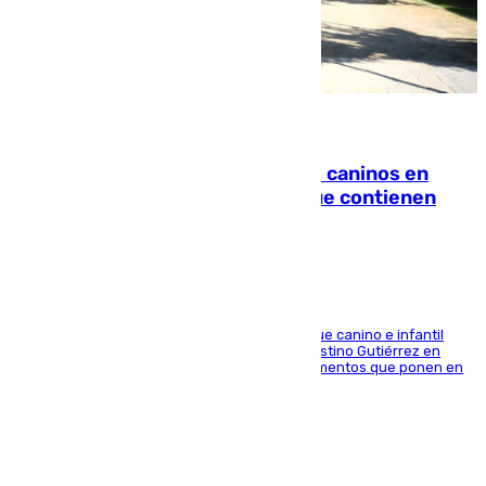
06.08.2026
Continúan los cierres de parques caninos en
Sevilla: se detectan alimentos que contienen
elementos peligrosos
En la tarde del 6 de agosto ha cerrado el parque canino e infantil
situado entre las calles Manuel Olivencia y Faustino Gutiérrez en
Sevilla Este tras detectarse alimentos con elementos que ponen en
peligro a perros y usuarios