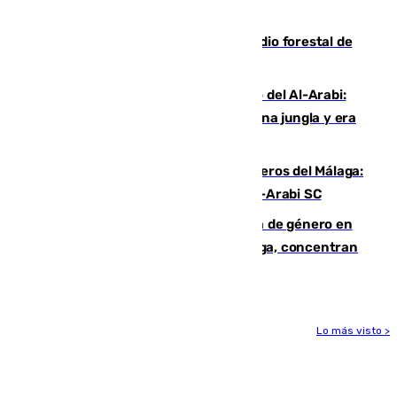
cruzar la frontera española
Huelva eleva a emergencia el incendio forestal de
Niebla
Juanfran Funes, sobre el duro juego del Al-Arabi:
“Por momentos nos hemos metido en una jungla y era
hasta peligroso”
Ya se han estrenado los tres delanteros del Málaga:
Eneko Jauregui, bigoleador contra el Al-Arabi SC
35 mujeres asesinadas por violencia de género en
España en este 2026: Andalucía y Málaga, concentran
el foco de la tragedia
Lo más visto >
Más noticias