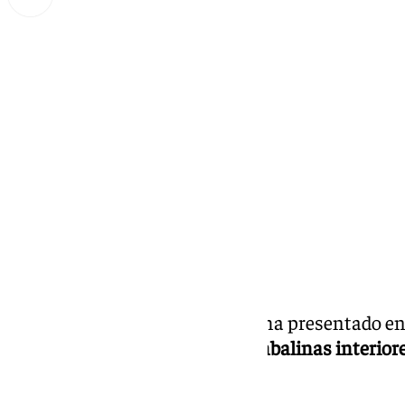
Lynx Devs
lunes, 3 febrero 2025, 12:57
Compartir:
La
Hermandad de Torreblanca
ha presentado en
el
diseño del bordado de las bambalinas interiore
Santísima de los Dolores
.