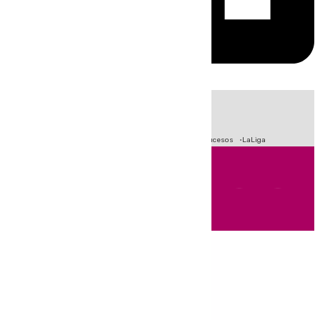
HOY
|
Fútbol
Primera División
Crisis Migratoria en Ceuta
Sucesos
LaLiga
Andalucía