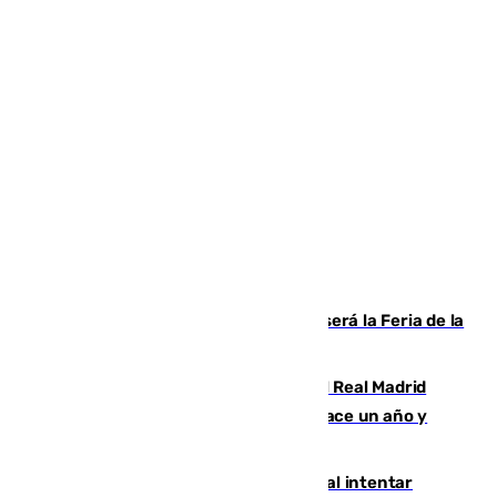
Talleres, escape room y música: así será la Feria de la
Juventud Cofrade de Málaga
El fichaje más caro de la historia del Real Madrid
costaba 105 millones de euros menos hace un año y
jugaba en Leganés
Ceuta suma 82 fallecidos en el mar al intentar