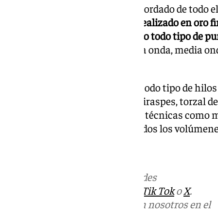
En el proceso de realización el bordado de todo el
bambalinas exteriores,
estará realizado en oro f
bordado tradicional y mezclando todo tipo de pu
las piezas, setillo, ladrillo, media onda, media on
mosqueta, dado, etc…
En su realización se utilizarán todo tipo de hilo
torzal, moteado, aguas, hojilla, jiraspes, torzal de
lentejuelas de oro y todo tipo de técnicas como
hojillas, con las que se darán todos los volúmene
101tv.es/sevilla
Más noticias de
101TV
en las redes
sociales:
Instagram
,
Facebook
,
Tik Tok
o
X
.
Puedes ponerte en contacto con nosotros en el
correo
informativos@101tv.es