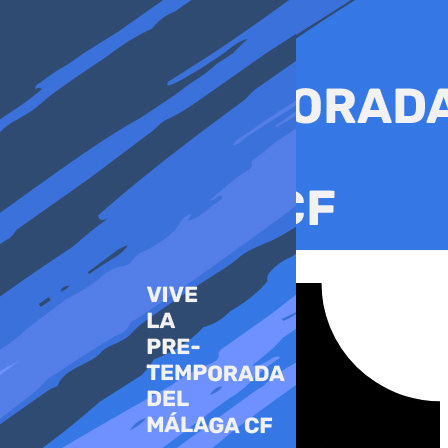
Ir
al
contenido
Tiktok