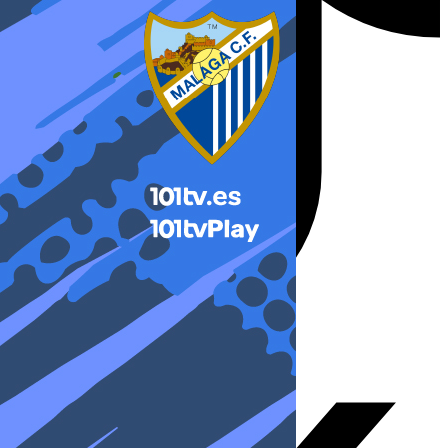
X-twitter