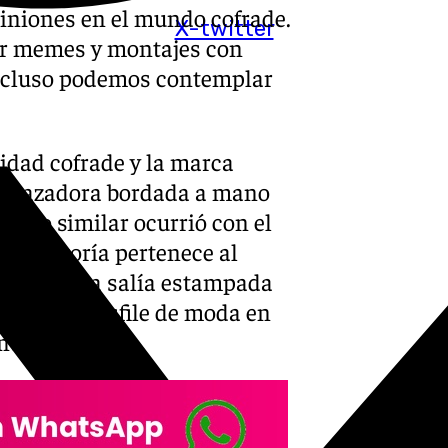
iniones en el mundo cofrade.
X-twitter
ar memes y montajes con
incluso podemos contemplar
idad cofrade y la marca
a cazadora bordada a mano
 Algo similar ocurrió con el
uya autoría pertenece al
sión la obra salía estampada
stigioso desfile de moda en
ntera.