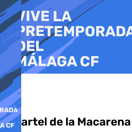
Ir
al
contenido
El cartel de la Macarena