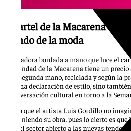
El cartel de la Macarena de Lui
mundo de la moda
La cazadora bordada a mano que luce el cart
hermandad de la Macarena tiene un precio d
es de segunda mano, reciclada y según la pr
solo una declaración de estilo, sino tambié
la conversación cultural en torno a la Sema
Seguro que el artista Luis Gordillo no imag
está teniendo su obra, pues lo cierto es que
entre el sector abierto a las nuevas tendenci