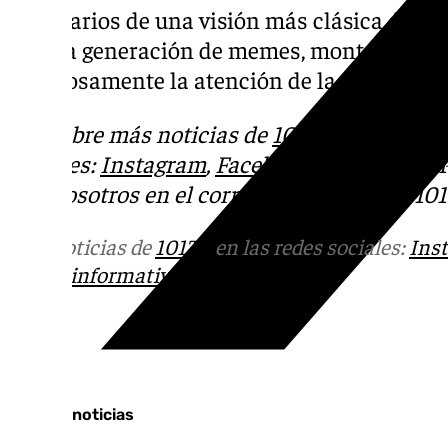
partidarios de una visión más clásica de la
pero la generación de memes, montajes e i
poderosamente la atención de la sociedad s
Descubre más noticias de
101Tv
en las rede
sociales:
Instagram
,
Facebook
,
Tik Tok
o
X
.
con nosotros en el correo
informativos@101t
Más noticias de
101TV
en las redes sociales:
Ins
correo
informativos@101tv.es
Tags:
Últimas noticias