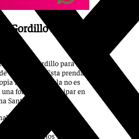
s Gordillo llega al
el de Luis Gordillo para la
e 63,70 euros. Esta prenda
opia marca «llevarla no es
n una forma de participar en
na Santa».
inaba el gran impacto que
 la generación de un debate
as artísticas y los