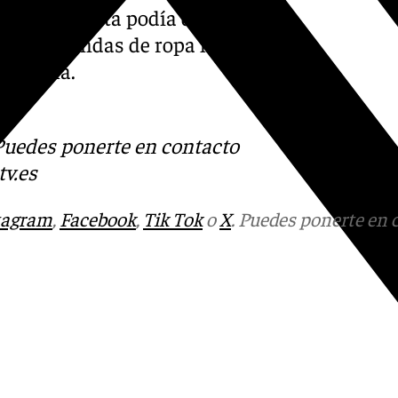
 Semana Santa podía darse,
ncluso prendas de ropa llama
evillana.
s
 Puedes ponerte en contacto
v.es
tagram
,
Facebook
,
Tik Tok
o
X
. Puedes ponerte en 