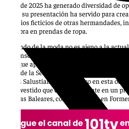
Santa de 2025 ha generado diversidad de op
Desde su presentación ha servido para cre
anuncios ficticios de otras hermandades, 
esta obra en prendas de ropa.
El mundo de la moda no es ajeno a la actual
onubense ‘hechodemipati’ ha elaborado un
en la que aparece esta obra de Luis Gordillo.
cartel de la Semana Santa de Sevilla 2024, c
artista Salustiano García. Pero en esta oca
en un vestido que estuvo presente en un pre
las Islas Baleares, concretamente en Forme