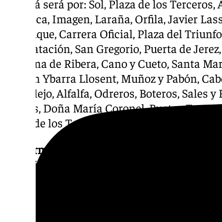
seguirá será por: Sol, Plaza de los Terceros
Apodaca, Imagen, Laraña, Orfila, Javier Lass
del Duque, Carrera Oficial, Plaza del Triunf
Contratación, San Gregorio, Puerta de Jerez
Catalina de Ribera, Cano y Cueto, Santa Marí
Ramón Ybarra Llosent, Muñoz y Pabón, Cabe
Candilejo, Alfalfa, Odreros, Boteros, Sales y 
Burgos, Doña María Coronel, Bustos Tavera
Plaza de los Terceros y Sol.
La
Hermandad de Los Negritos
también ha 
recorrido de vuelta. La corporación de la ca
finalice la calle Francos transitará por la C
María Camacho hasta la Plaza de la Alfalfa, 
Pan y la calle Alcaicería, recorrido que llev