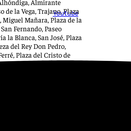
, Alhóndiga, Almirante
o de la Vega, Trajano, Plaza
Youtube
o, Miguel Mañara, Plaza de la
, San Fernando, Paseo
a la Blanca, San José, Plaza
za del Rey Don Pedro,
Ferré, Plaza del Cristo de
, Capataz Manuel Santiago,
decidido modificar su
lle Recaredo una vez que
uesta del Rosario y Ángel
en lugar de por la Plaza del
a haciendo desde 2015.