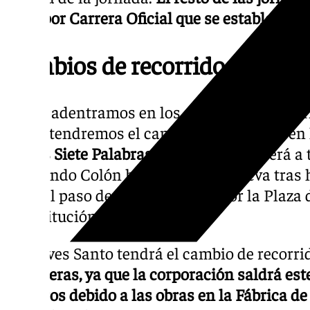
paso por Carrera Oficial que se estableció e
Cambios de recorrido
Si nos adentramos en los cambios de recorr
Santo tendremos el cambio de itinerario en
de
Las Siete Palabras
. La cofradía volverá a
Hernando Colón hasta la Plaza Nueva tras 
años el paso de la corporación por la Plaza 
Constitución.
El Jueves Santo tendrá el cambio de recorrid
Cigarreras, ya que la corporación saldrá este
Terceros debido a las obras en la Fábrica de