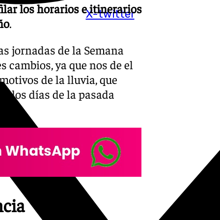
ar los horarios e itinerarios
X-twitter
ño
.
configuración Semana Santa 2025
tas jornadas de la Semana
s cambios, ya que nos de el
otivos de la lluvia, que
de los días de la pasada
cia