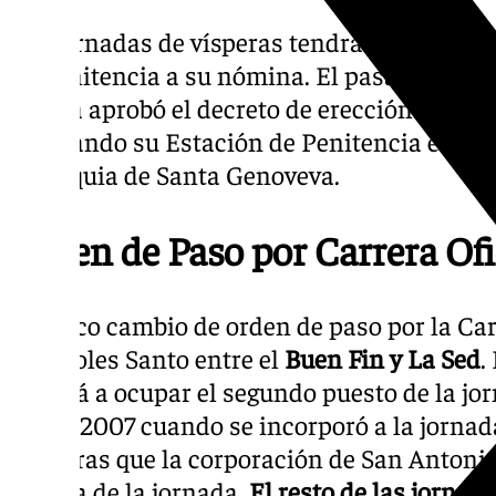
Las jornadas de vísperas tendrán la inclu
de penitencia a su nómina. El pasado junio 
Sevilla aprobó el decreto de erección de
Ben
realizando su Estación de Penitencia el Vie
Parroquia de Santa Genoveva.
Orden de Paso por Carrera Ofi
El único cambio de orden de paso por la Carr
Miércoles Santo entre el
Buen Fin y La Sed
.
volverá a ocupar el segundo puesto de la jo
desde 2007 cuando se incorporó a la jornad
mientras que la corporación de San Antonio
tercera de la jornada.
El resto de las jorna