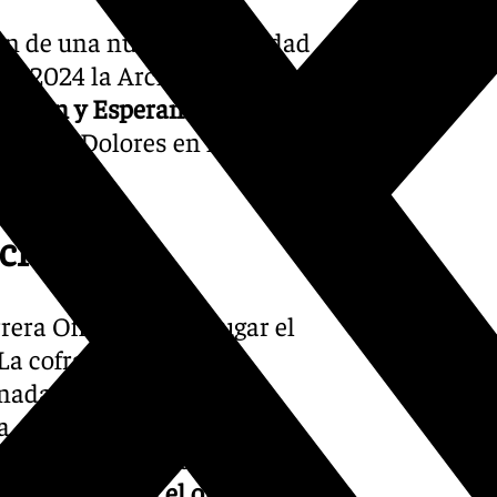
sión de una nueva hermandad
de 2024 la Archidiócesis de
dición y Esperanza
,
rnes de Dolores en la
cial
era Oficial tendrá lugar el
 La cofradía de Nervión
rnada, puesto que ocupa
a el Carmen Doloroso,
 de Padua pasará a ser la
das mantendrán el orden de