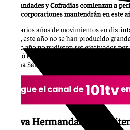
Hermandades y Cofradías comienzan a perfil
de las corporaciones mantendrán en este a
Tras varios años de movimientos en distin
Mayor, este año no se han producido grande
pasado año no pudieron ser efectuados por m
impidió el desarrollo normal de la mayoría 
Semana Santa.
Nueva Hermandad de Peniten