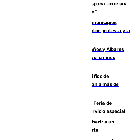
Javier Fernández: "El Gobierno de España tiene una
preocupación y una prioridad con Sevilla"
Las ferias de verano de numerosos municipios
andaluces se quedan sin cohetes: el sector protesta y la
Junta mantiene el protocolo
Los ministros Marlaska, Robles, Bolaños y Albares
comparecerán por las crisis de Ceuta casi un mes
después
Cae una de las mayores redes de tráfico de
personas y droga en España: introdujeron a más de
2.000 migrantes de forma ilegal
¿Hasta qué hora abre el Metro en la Feria de
Málaga? Consulta las frecuencias del servicio especial
Detenido un hombre en Málaga por herir a un
Guardia Civil tras atropellarle con su moto