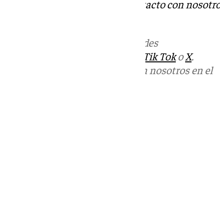
Tok
o
X
. Puedes ponerte en contacto con nosotro
informativos@101tv.es
Más noticias de
101TV
en las redes
sociales:
Instagram
,
Facebook
,
Tik Tok
o
X
.
Puedes ponerte en contacto con nosotros en el
correo
informativos@101tv.es
Tags:
Últimas noticias