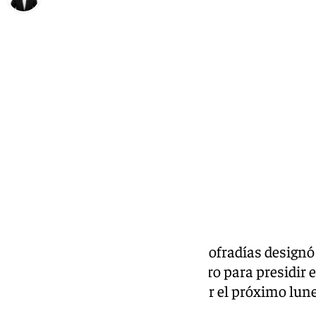
Alberto Romera
martes, 11 febrero 2025, 09:36
Compartir:
El Consejo de Hermandades y Cofradías designó 
Cristo Yacente del Santo Entierro para presidir e
Sevilla, una cita que tendrá lugar el próximo lun
hispalense.