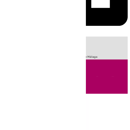
HOY
|
Fútbol
Sucesos
Primera División
Incendios
Feria de Málaga
Andalucía