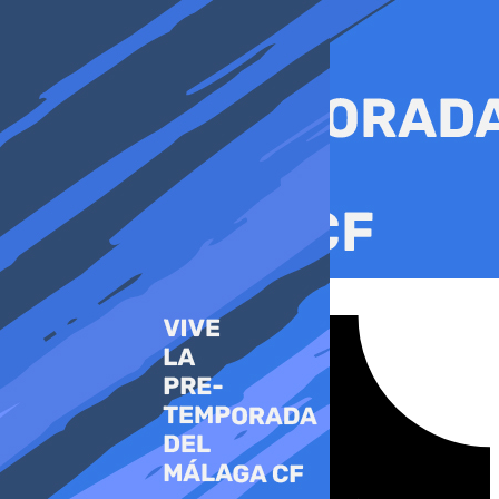
Ir
al
contenido
Tiktok