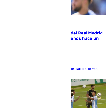
07.08.2026
El fichaje más caro de la historia del Real Madrid
costaba 105 millones de euros menos hace un
año y jugaba en Leganés
Del filial pepinero a récord absoluto: la meteórica carrera de Yan
Diomande en solo doce meses