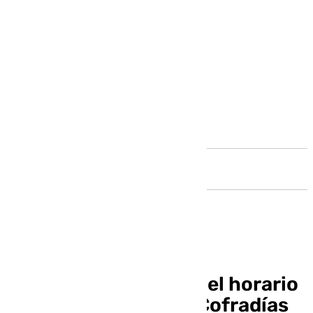
Andalucía
Este es el itinerario y el horario
del Vía Crucis de las Cofradías