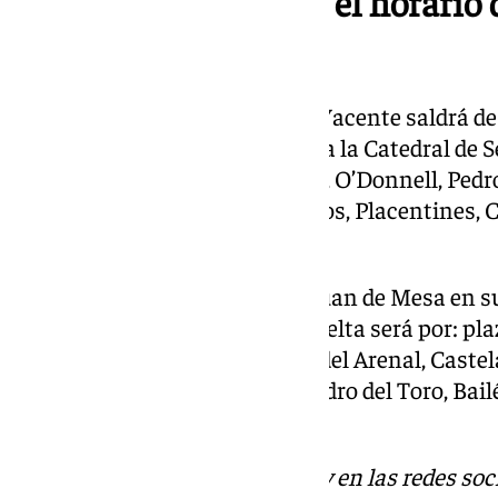
Este es el itinerario y el horario
Cofradías de Sevilla
Sobre las 17:30 horas, el Cristo Yacente saldrá de
torno a las 20:00 horas llegará a la Catedral de Se
será por: Alfonso XII, Campana, O’Donnell, Pedro
Cuna, plaza del Salvador, Francos, Placentines, 
la Virgen de los Reyes.
La entrada de esta imagen de Juan de Mesa en su
medianoche y el recorrido de vuelta será por: pla
Postigo del Aceite, Arfe, Puerta del Arenal, Caste
Guiomar, Zaragoza, Gravina, Pedro del Toro, Bailé
Museo y Alfonso XII
Descubre más noticias de 101Tv en las redes soc