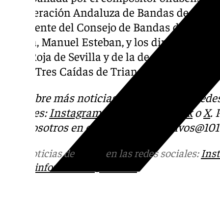
la Federación Andaluza de Bandas de Música
presidente del Consejo de Bandas de Música
Sevilla, Manuel Esteban, y los directores de
Cruz Roja de Sevilla y de la de Cornetas y 
de las Tres Caídas de Triana, José Ignacio C
Descubre más noticias de
101Tv
en las rede
sociales:
Instagram
,
Facebook
,
Tik Tok
o
X
.
con nosotros en el correo
informativos@101t
Más noticias de
101TV
en las redes sociales:
Ins
correo
informativos@101tv.es
Tags: