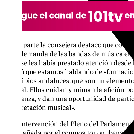
Por su parte la consejera destaco que con e
«una demanda de las bandas de música en A
antes se les había prestado atención desde 
Añadió que estamos hablando de «formacio
municipios andaluces, que son un elemento
cultural. Ellos cuidan y miman la afición po
enseñanza, y dan una oportunidad de partic
interpretación musical».
En la intervención del Pleno del Parlamento
acompañada por el compositor onubense Ab