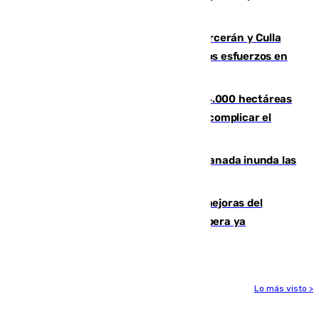
Leganés
Incendios de Castellón: Sierra Engarcerán y Culla
evolucionan positivamente y centran los esfuerzos en
Tírig
El incendio de Niebla ya supera las 4.000 hectáreas
afectadas y "se espera que se vuelva a complicar el
fuego"
Una tormenta en la provincia de Granada inunda las
calles de Puebla de Don Fadrique
La inversión del Ayuntamiento en mejoras del
entorno del Prado de San Sebastián supera ya
1.600.000 euros
Lo más visto >