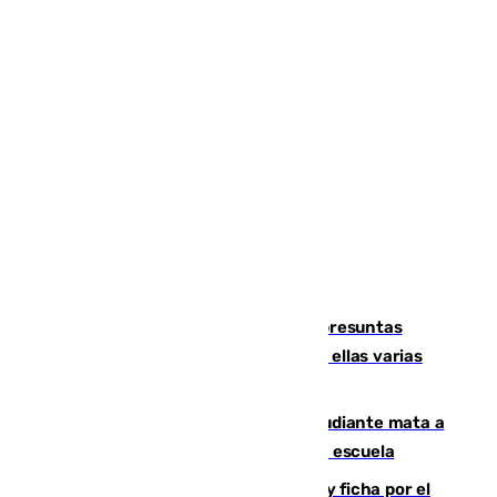
Un juzgado de Ceuta investiga seis presuntas
agresiones sexuales a migrantes, entre ellas varias
menores
Desastre en Tailandia: un joven estudiante mata a
tiros a sus abuelo y a profesores en una escuela
Luca Zidane rompe con el Granada y ficha por el