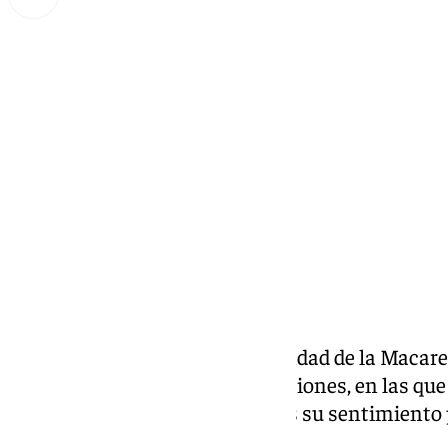
Lynx Devs
miércoles, 26 febrero 2025, 14:22
Compartir:
El autor del cártel de la Hermandad de la Macare
su presentación varias declaraciones, en las que
elaboración del cartel o como es su sentimiento