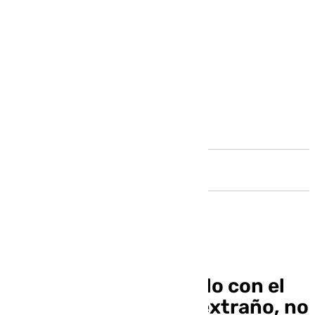
Andalucía
Luis Gordillo: «El estilo con el
que yo pinto es muy extraño, no