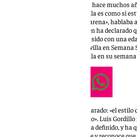
A pesar de vivir en Madrid desde hace muchos año
sevillana. «Cuando vengo a Sevilla es como si es
sueños es la señora madre Macarena», hablaba así
vez que visita su ciudad. También ha declarado 
amante de la Semana Santa, ha sido con una e
apreciarla. «Lo que se vive en Sevilla en Semana 
ve el autor lo que se vive en Sevilla en su semana
Con respecto a su estilo, ha declarado: «el estilo
extraño, no es fácil de entenderlo». Luis Gordill
«vanguardista extraño», así se ha definido, y ha 
miedo con un encargo como este y reconoce que l