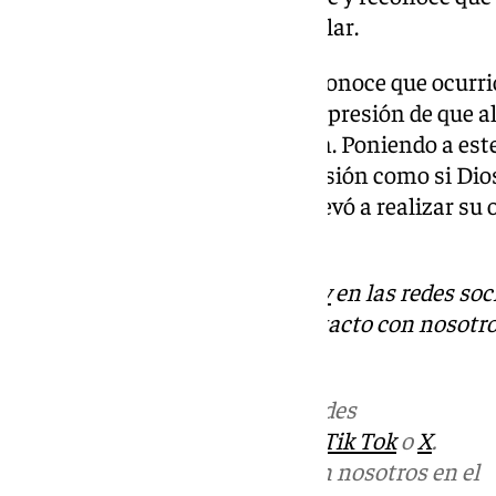
que su estilo no sabía si iba a calar.
En la elaboración de la obra, reconoce que ocurrió
es lo que ocurrió pero tuvo la impresión de que al
llevo ante los brazos de la virgen. Poniendo a e
un simple encargo, “da la impresión como si Dios
allá, vamos a hacerlo», esto le llevó a realizar s
Gordillo.
Descubre más noticias de
101Tv
en las redes soc
Tok
o
X
. Puedes ponerte en contacto con nosotro
informativos@101tv.es
Más noticias de
101TV
en las redes
sociales:
Instagram
,
Facebook
,
Tik Tok
o
X
.
Puedes ponerte en contacto con nosotros en el