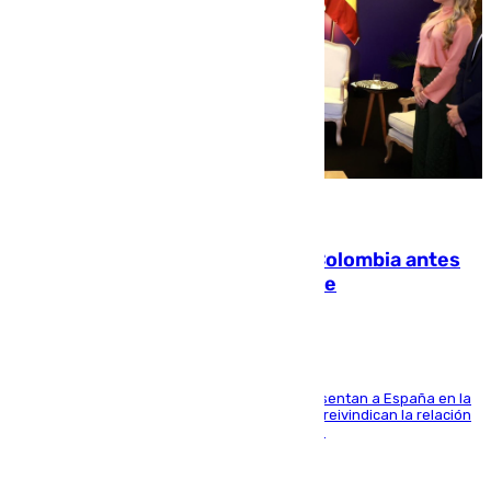
07.08.2026
Felipe VI refuerza los lazos con Colombia antes
de la llegada del nuevo presidente
El Rey y el ministro José Manuel Albares representan a España en la
ceremonia de transmisión del mando en Cali y reivindican la relación
de "amistad y fraternidad" entre ambos países