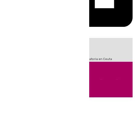
HOY
|
Fútbol
LaLiga
Sucesos
Primera División
Crisis Migratoria en Ceuta
Andalucía