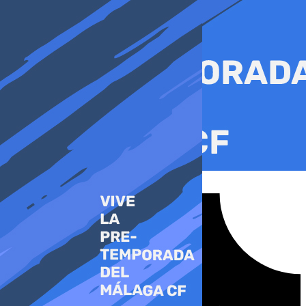
Ir
al
contenido
Tiktok