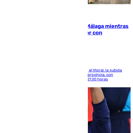
08.08.2026
El taró tiñe de niebla la costa de Málaga mientras
el calor se concentra en el interior con
Antequera en aviso amarillo
Mientras se alivia la sensación de bochorno en el litoral, la subida
térmica se notará sobre todo en el norte de la provincia, con
máximas que rozarán los 38 grados hasta las 21.00 horas