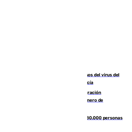
La Junta confirma cinco nuevos casos del virus del
Nilo y suma ya un total de 26 en Andalucía
Italia y Dinamarca critican la "inmigración
descontrolada" y piden aumentar el número de
deportaciones
Nuevos datos de la crisis en Ceuta: 80.000 personas
se colaron durante la entrada masiva