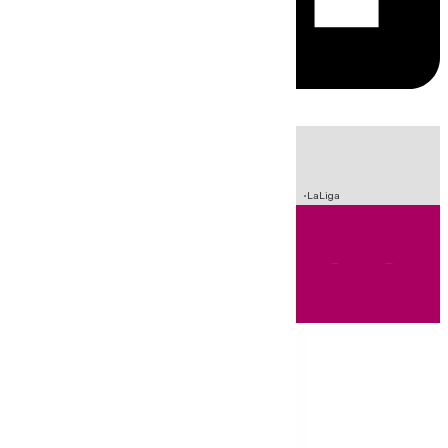
HOY
|
Sucesos
Incendios
Fútbol
Crisis Migratoria en Ceuta
LaLiga
Andalucía