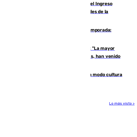
Cádiz aumenta un 15% en el cobro del Ingreso
Mínimo Vital junto a otras particularidades de la
provincia
La 'delicatessen' de Isco en la pretemporada:
pisadita y cañito ante el Bournemouth
Un testimonio del colapso en Ceuta: "La mayor
parte de los que han venido son víctimas, han venido
engañados"
Torrenueva Costa pone el verano en modo cultura
con actividades para todos los públicos
Lo más visto >
Más noticias
Ver más >