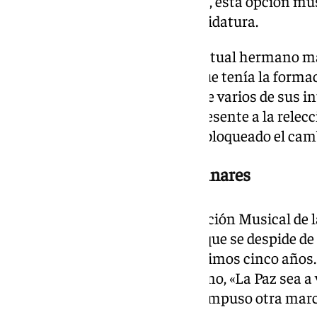
No obstante, según nos indican, esta opción m
entre los integrantes de la candidatura.
Es importante reseñar que el actual hermano ma
representaba el mayor apoyo que tenía la formac
junta de gobierno, a pesar de que varios de sus 
banda. El hecho de que no se presente a la rel
falta de apoyos es lo que ha desbloqueado el cam
La despedida de Pasión de Linares
En las últimas horas, la Agrupación Musical de 
publicado un audiovisual en el que se despide d
estado acompañando en los últimos cinco años. E
instrumental del reciente estreno, «La Paz sea a
Guerrero Marín que también compuso otra march
«Príncipe de la Paz».