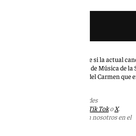
Hasta el momento se desconoce si la actual cand
gobierno mantendrá a la Banda de Música de la 
ahora acompañaba a la Virgen del Carmen que e
paso de palio.
Más noticias de
101TV
en las redes
sociales:
Instagram
,
Facebook
,
Tik Tok
o
X
.
Puedes ponerte en contacto con nosotros en el
correo
informativos@101tv.es