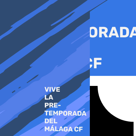
Ir
al
contenido
Tiktok