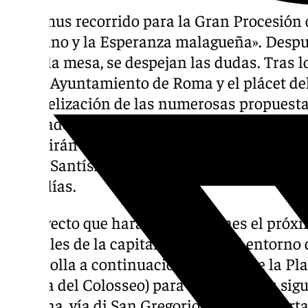
Habemus recorrido para la Gran Procesión
sevillano y la Esperanza malagueña». Desp
sobre la mesa, se despejan las dudas. Tras 
con el Ayuntamiento de Roma y el plácet del
Evangelización de las numerosas propuesta
aprobado el siguiente recorrido para este gr
presidirán las imágenes del Santísimo Cristo
María Santísima de la Esperanza
(Málaga)
e
Cofradías.
El trayecto que harán las imágenes el próx
las calles de la capital italiana y el entorno
desarrolla a continuación. Saldrán de la P
(Piazza del Colosseo) para atravesar las sigu
Vibenna, vía di San Gregorio, piazza di Port