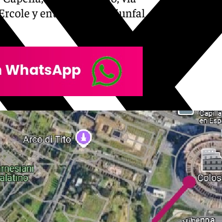
rcole y entrada final triunfal