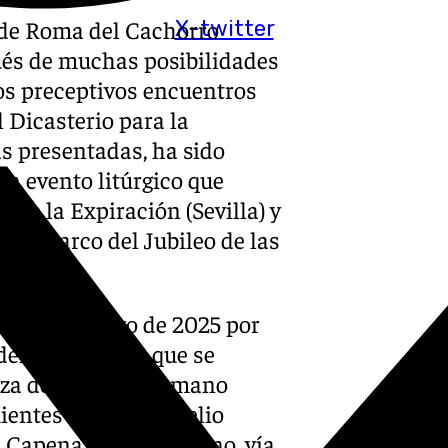
 de Roma del Cachorro
X-twitter
ués de muchas posibilidades
los preceptivos encuentros
 Dicasterio para la
s presentadas, ha sido
an evento litúrgico que
 de la Expiración (Sevilla) y
n el marco del Jubileo de las
imo 17 de mayo de 2025 por
 del Vaticano es que se
laza del Coliseo Romano
ientes calles: vía Celio
a Capena, viale Aventino, vía