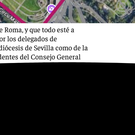
Youtube
e Roma, y que todo esté a
or los delegados de
iócesis de Sevilla como de la
identes del Consejo General
 la Agrupación de Cofradías
s mayores de la Hermandad
peranza, con sus equipos de
l-del-jubileo-de-las-
e la Junta de Andalucía, así