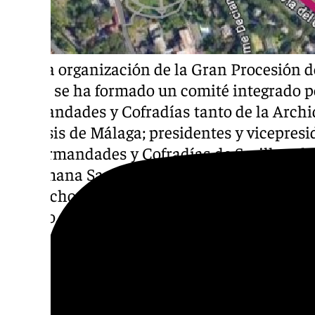
Para la organización de la Gran Procesión d
punto, se ha formado un comité integrado p
Hermandades y Cofradías tanto de la Archid
Diócesis de Málaga; presidentes y vicepres
de Hermandades y Cofradías de Sevilla y de
de Semana Santa de Málaga, y los hermano
del Cachorro y de la Archicofradía de la Es
trabajo.
https://www.101tvsevilla.es/este-es-el-carte
cofradias-2025-en-roma/
La celebración cuenta con la colaboración d