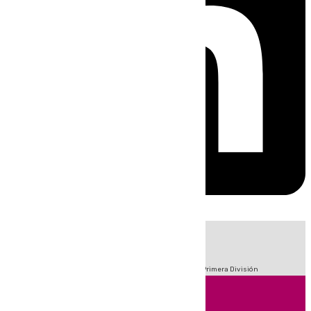
HOY
|
Fútbol
Sucesos
Crisis Migratoria en Ceuta
LaLiga
Primera División