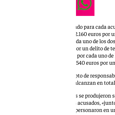
El Ministerio Público ha solicitado para cada ac
años de prisión y una multa de 2.160 euros por u
morada; un año de cárcel por cada uno de los do
atribuye; nueve años de cárcel por un delito de t
alevosía; cuatro años de prisión por cada uno de 
los que le acusa, y una multa de 540 euros por un 
También reclama que en concepto de responsabil
cantidades a los afectados que alcanzan en total 
La Fiscalía relata que los hechos se produjeron s
octubre de 2020, cuando los dos acusados, «junt
han conseguido identificar», se personaron en un