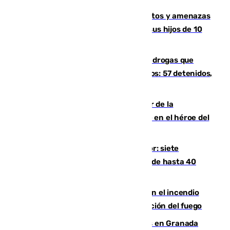
Detenido en Estepona por malos tratos y amenazas
de muerte a su pareja en presencia de sus hijos de 10
años y 11 meses
Desarticulada una red de tráfico de drogas que
introducía la mercancía desde Marruecos: 57 detenidos,
cuatro de ellos en Andalucía
Ferrán Torres, nombrado embajador de la
Comunidad Valenciana tras convertirse en el héroe del
Mundial
Andalucía sigue asfixiada por el calor: siete
provincias, en alerta por temperaturas de hasta 40
grados
Activado el nivel 2 de emergencia en el incendio
forestal de Niebla por la compleja evolución del fuego
Controlado un incendio de rastrojos en Granada