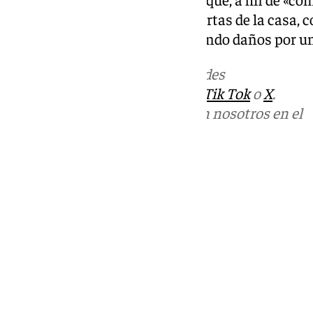
acusados «golpearon varias puertas de la casa, 
con el hacha o machete», causando daños por un 
Más noticias de
101TV
en las redes
sociales:
Instagram
,
Facebook
,
Tik Tok
o
X
.
Puedes ponerte en contacto con nosotros en el
correo
informativos@101tv.es
Tags:
Últimas noticias