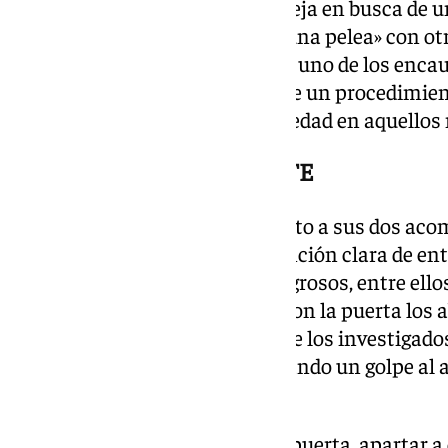
hispalense donde vivía una pareja en busca de u
que «horas antes había tenido una pelea» con ot
que se encontraban los hijos de uno de los encau
personas contra las que se sigue un procedimien
pero conforme a su minoría de edad en aquello
UN HACHA O UN MACHETE
De este modo, los acusados, junto a sus dos aco
«llamaron a la puerta, con intención clara de entr
provistos de instrumentos peligrosos, entre ello
o machete», de modo que abrieron la puerta los
de manera muy agresiva» uno de los investigados
dándoles empujones» y propinando un golpe al a
la frente.
Así, «consiguieron flanquear la puerta, apartar a