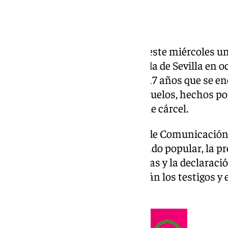
La
Audiencia de Sevilla
celebra este miércoles un
acusados de allanar una vivienda de Sevilla en 
un arma blanca a un menor de 17 años que se enc
de amenazar y lesionar a sus abuelos, hechos por
para cada uno de ellos 21 años de cárcel.
Según ha informado la Oficina de Comunicación
previsto la constitución del jurado popular, la p
previas por las partes personadas y la declaraci
que el jueves día 13 comparecerán los testigos y e
peritos.