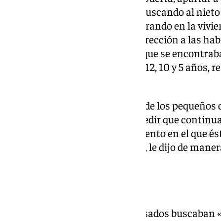
violentamente» en la vivienda buscando al nieto 
impedir que continuasen penetrando en la vivien
ir cada vez más al interior, en dirección a las ha
todo ello en un momento en el que se encontrab
cuatro nietos de la pareja de 13, 12, 10 y 5 años,
Fiscalía.
La Fiscalía añade que la abuela de los pequeños 
acusados por el brazo para impedir que continu
el que estaban sus nietos, momento en el que éste
levantando el hacha o machete, le dijo de maner
te acerques'».
TEMÍA POR SU VIDA
El menor de edad al que los acusados buscaban «