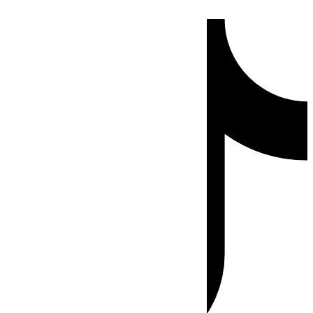
Ir
Tiktok
al
contenido