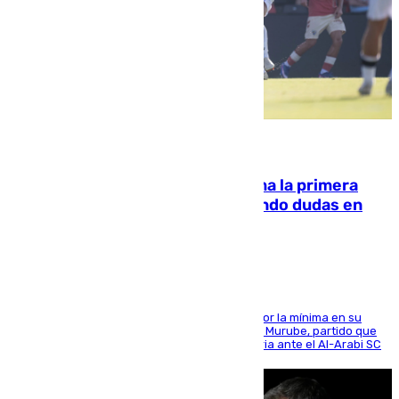
07.08.2026
El Málaga cae ante el Ceuta y suma la primera
derrota de la pretemporada dejando dudas en
defensa
El cuadro dirigido por Juanfran Funes perdió por la mínima en su
envite contra el conjunto caballa en el Alfonso Murube, partido que
se disputó un día después de su primera victoria ante el Al-Arabi SC