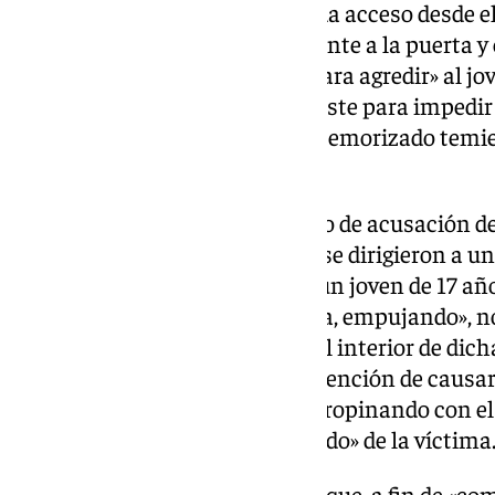
cocina, cerrando la puerta que da acceso desde e
uno de los investigados llegó frente a la puerta 
conseguir romperla y acceder para agredir» al jo
ante la fuerza desplegada» por éste para impedi
tiempo, el joven «permaneció atemorizado temien
Fiscalía.
Seguidamente, y según el escrito de acusación de
acusados y sus acompañantes se dirigieron a una
vivienda, donde se encontraba un joven de 17 a
buscaban, quien «cerró la puerta, empujando», no
investigados lograron acceder al interior de dich
patadas, así como, con clara intención de causa
desequilibrio entre las partes, propinando con 
golpe en la zona del oído izquierdo» de la víctima
Para finalizar, la Fiscalía indica que, a fin de «c