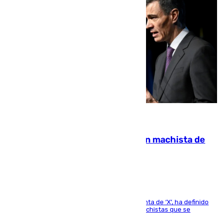
07.08.2026
Pedro Sánchez condena el crimen machista de
Benahavís
El presidente del Gobierno, a través de su cuenta de ‘X’, ha definido
como un “fracaso colectivo” los asesinatos machistas que se
producen en España