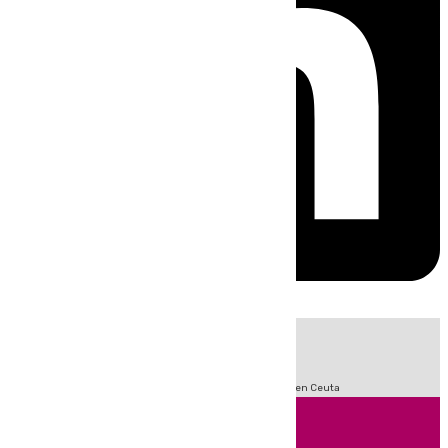
HOY
|
Sucesos
Incendios
Fútbol
LaLiga
Crisis Migratoria en Ceuta