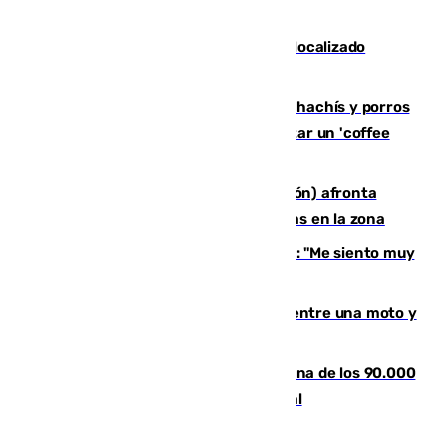
"En busca de más sueños"
Muere un joven de 21 años tras ser localizado
inconsciente en una piscina de El Palo
Cae una red que vendía marihuana, hachís y porros
en Marbella: cinco detenidos por regentar un 'coffee
shop'
El incendio forestal de Tírig (Castellón) afronta
horas claves ante el riesgo de tormentas en la zona
De la Fuente, homenajeado en Haro: "Me siento muy
emocionado"
Muere un hombre en un accidente entre una moto y
un quad en un pueblo de Granada
De la firma de Alfonso XII a la Chiclana de los 90.000
habitantes: siglo y medio de orgullo local