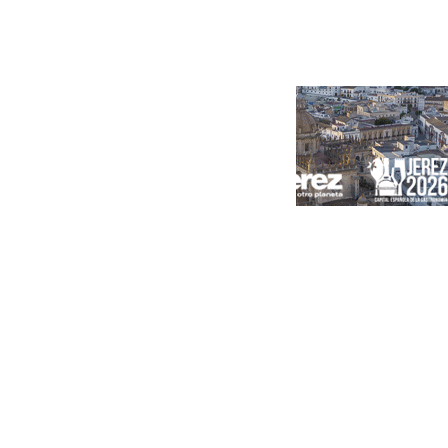
Portada
Andalucía
Sevilla
Málaga
Granada
España