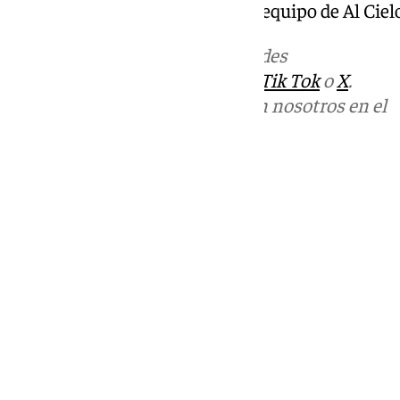
Presentado por Curro Bono y el equipo de Al Cielo
Más noticias de
101TV
en las redes
sociales:
Instagram
,
Facebook
,
Tik Tok
o
X
.
Puedes ponerte en contacto con nosotros en el
correo
informativos@101tv.es
Tags:
Últimas noticias