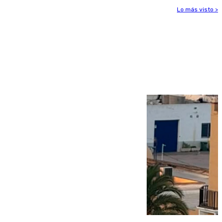
Lo más visto >
Más noticias
Ver más >