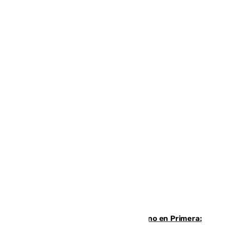
Las ganas de Larrubia ante su estreno en Primera: