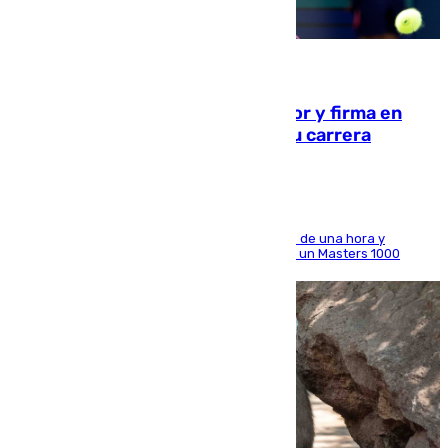
09.08.2026
Daniel Mérida derriba a Griekspoor y firma en
Montreal el mejor resultado de su carrera
El madrileño arrolla al neerlandés en poco más de una hora y
alcanza por primera vez los cuartos de final de un Masters 1000