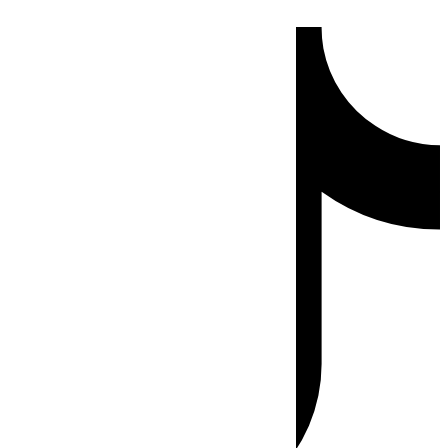
Ir
Tiktok
al
contenido