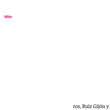
Miguel Alfonso
miércoles, 19 febrero 2025, 20:00
Compartir:
Al Cielo: dimisión en los Panaderos, Ruiz Gijón y 