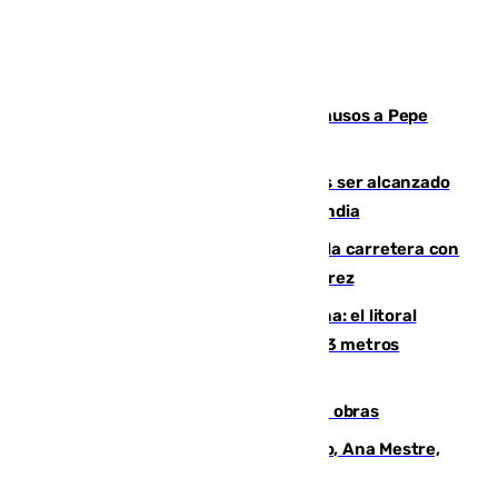
Granada despide con lágrimas y aplausos a Pepe
Habichuela
Un futbolista de 24 años muere tras ser alcanzado
por un rayo durante un partido en Tailandia
Muere un conductor tras salirse de la carretera con
su turismo en la A-480 a la altura de Jerez
Julio supera a junio en basura marina: el litoral
occidental malagueño recoge más de 33 metros
cúbicos de residuos
El Cádiz se afila ante un Granada en obras
La nueva presidenta del Parlamento, Ana Mestre,
hace parada institucional en Cádiz