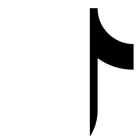
Ir
Tiktok
al
contenido