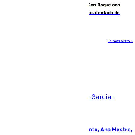
Estabilizado el incendio forestal de San Roque con
19 familias aún desalojadas y un domicilio afectado de
gravedad
Lo más visto >
Más noticias
Ver más >
05.08.2026
La nueva presidenta del Parlamento, Ana Mestre,