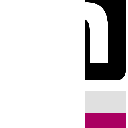
HOY
|
Sucesos
Fútbol
Cádiz
LaLiga
Campo de Gibraltar