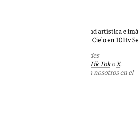
Al Cielo Programa 102: actualidad artística e 
por Curro Bono y el equipo de Al Cielo en 101tv Se
Más noticias de
101TV
en las redes
sociales:
Instagram
,
Facebook
,
Tik Tok
o
X
.
Puedes ponerte en contacto con nosotros en el
correo
informativos@101tv.es
Tags:
Últimas noticias