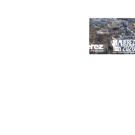
Portada
Andalucía
Sevilla
Málaga
Granada
España
Internacional