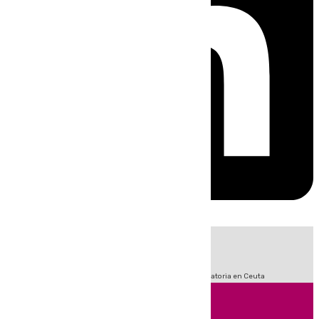
HOY
|
Sucesos
Fútbol
LaLiga
Primera División
Crisis Migratoria en Ceuta