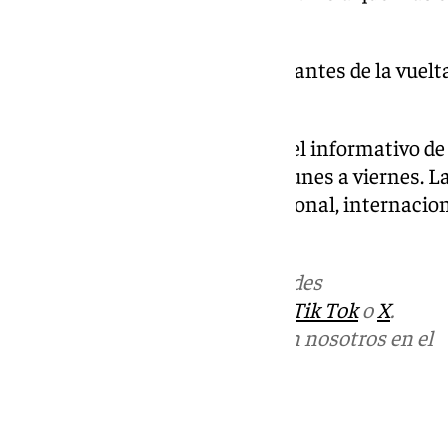
de 9.977 millones.
El Betis entrena por última vez antes de la vuelta
League ante el Gent.
Las noticias de 101tv Sevilla es el informativo de
Provincial. Desde las 20.00 de lunes a viernes. 
los ámbitos local, regional, nacional, internacio
Santa.
Más noticias de
101TV
en las redes
sociales:
Instagram
,
Facebook
,
Tik Tok
o
X
.
Puedes ponerte en contacto con nosotros en el
correo
informativos@101tv.es
Tags: