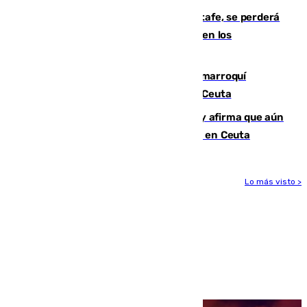
Christantus Uche, delantero del Getafe, se perderá
toda la temporada por varias fracturas en los
ligamentos de su rodilla derecha
Expulsado de España un ciudadano marroquí
condenado por allanar una vivienda en Ceuta
Vivas niega la versión del Gobierno y afirma que aún
quedan entre 8.000 y 11.000 migrantes en Ceuta
Lo más visto >
Más noticias
Ver más >