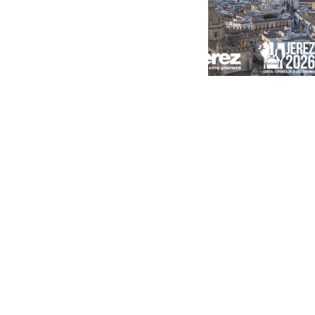
Portada
Andalucía
Sevilla
Málaga
Granada
España
Internacional
Economía
Sociedad