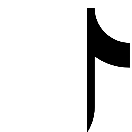
Ir
Tiktok
al
contenido