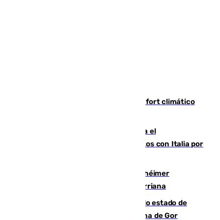
Málaga contabiliza 148 zonas de confort climático
para enfrentar las altas temperaturas
Marlaska notifica a la Unión Europea el
restablecimiento de controles fronterizos con Italia por
vía aérea y marítima
Hallan sin vida al granadino con Alzhéimer
desaparecido hace una semana en Churriana
Encuentran un cadáver en avanzado estado de
descomposición en la localidad granadina de Gor