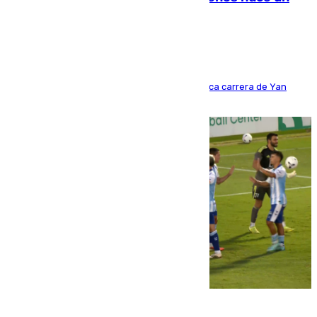
año y jugaba en Leganés
Del filial pepinero a récord absoluto: la meteórica carrera de Yan
Diomande en solo doce meses
06.08.2026