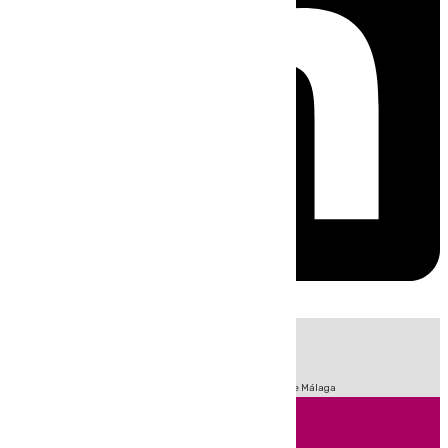
HOY
|
Fútbol
Sucesos
Primera División
Incendios
Feria de Málaga