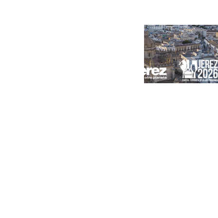
Portada
Andalucía
Sevilla
Málaga
Granada
España
Internacional