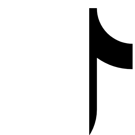
Ir
Tiktok
al
contenido