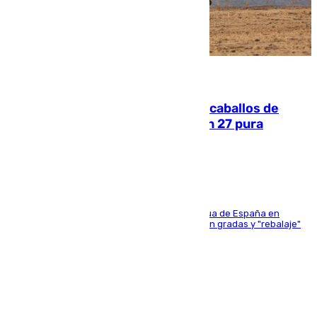
06.08.2026
El primer ciclo de las carreras de caballos de
Sanlúcar arranca este sábado con 27 pura
sangres
181 edición de la competición hípica más antigua de España en
activo donde aficionados y profesionales llenan gradas y "rebalaje"
de la playa de sanluqueña