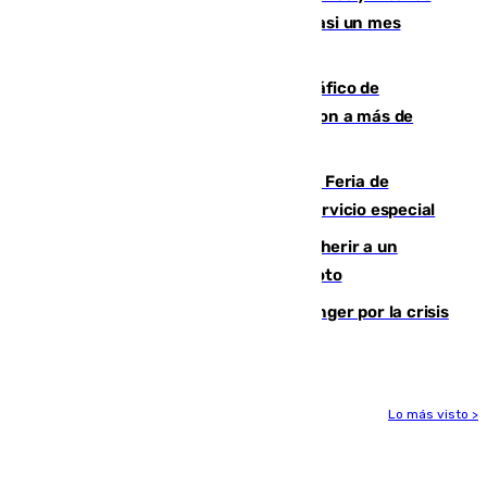
comparecerán por las crisis de Ceuta casi un mes
después
Cae una de las mayores redes de tráfico de
personas y droga en España: introdujeron a más de
2.000 migrantes de forma ilegal
¿Hasta qué hora abre el Metro en la Feria de
Málaga? Consulta las frecuencias del servicio especial
Detenido un hombre en Málaga por herir a un
Guardia Civil tras atropellarle con su moto
El Barça cancela un amistoso en Tánger por la crisis
en la frontera con Ceuta
Lo más visto >
Más noticias