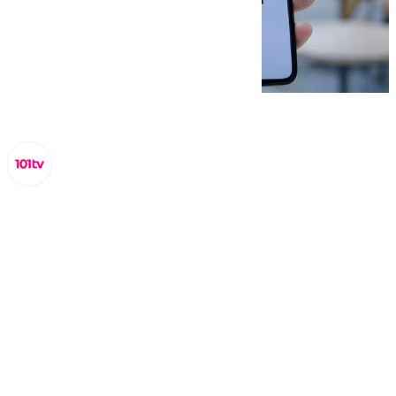
Lynx Devs
miércoles, 26 febrero 2025, 10:51
Compartir: