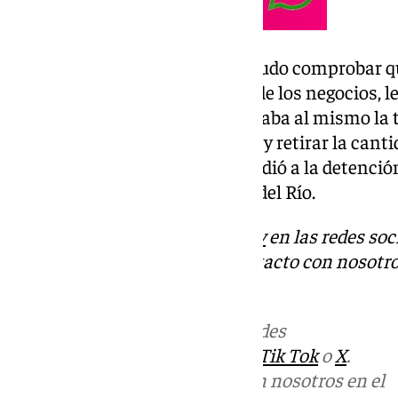
A raíz de esto, la Guardia Civil pudo comprobar qu
reembolso de las devoluciones de los negocios, l
un familiar y tras esto, le solicitaba al mismo la
que la suya no estaba operativa y retirar la can
ejecutado. Finalmente, se procedió a la detenció
del Juzgado de Guardia de Lora del Río.
Descubre más noticias de
101Tv
en las redes soc
Tok
o
X
. Puedes ponerte en contacto con nosotro
informativos@101tv.es
Más noticias de
101TV
en las redes
sociales:
Instagram
,
Facebook
,
Tik Tok
o
X
.
Puedes ponerte en contacto con nosotros en el