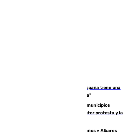
Javier Fernández: "El Gobierno de España tiene una
preocupación y una prioridad con Sevilla"
Las ferias de verano de numerosos municipios
andaluces se quedan sin cohetes: el sector protesta y la
Junta mantiene el protocolo
Los ministros Marlaska, Robles, Bolaños y Albares