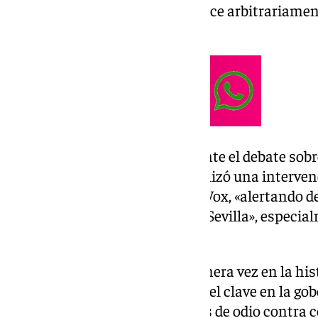
el principio de decoro no se utilice arbitraria
silenciar críticas legítimas».
Como recoge la iniciativa, durante el debate sob
2025, la edil de Podemos-IU realizó una intervenc
de gobernabilidad entre el PP y Vox, «alertando d
sociales que esto suponía para Sevilla», especia
diversidad e inclusión.
Hornillo denunció que, por primera vez en la his
extrema derecha jugaba un papel clave en la gobe
implicaba normalizar discursos de odio contra 