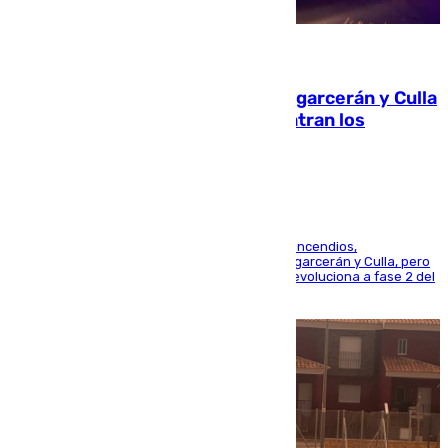
08.08.2026
Incendios de Castellón: Sierra Engarcerán y Culla
evolucionan positivamente y centran los
esfuerzos en Tírig
La UME se suma al operativo de control de los incendios,
progresando adecuadamente los de Sierra Engarcerán y Culla, pero
centrando todo el empeño en el de Culla, que evoluciona a fase 2 del
PEIF