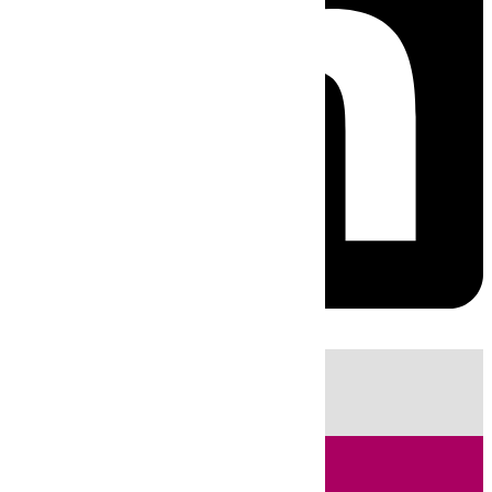
HOY
|
Sucesos
Fútbol
LaLiga
Primera División
Incendios