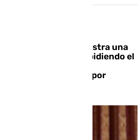
Con Podemos-IU registra una
moción de urgencia pidiendo el
«cese inmediato» del
presidente del Pleno por
«silenciar» a Hornillo