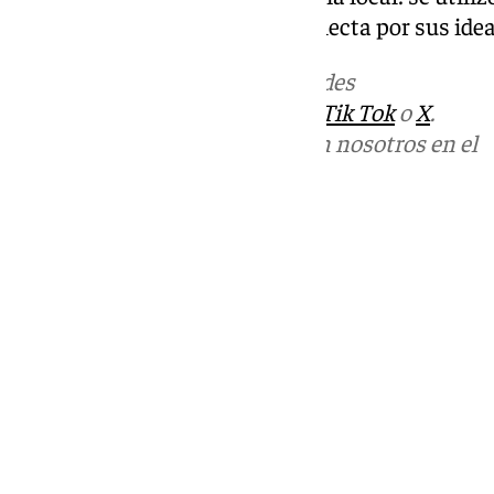
silenciar a una representante electa por sus idea
Más noticias de
101TV
en las redes
sociales:
Instagram
,
Facebook
,
Tik Tok
o
X
.
Puedes ponerte en contacto con nosotros en el
correo
informativos@101tv.es
Tags:
Últimas noticias