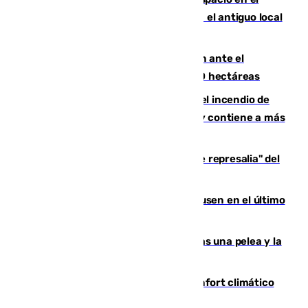
Centro de Málaga: La Tagliatella abre en el antiguo local
de Vox Sports Bar
Moreno pide extremar la precaución ante el
incendio de Niebla, que supera las 4.000 hectáreas
340 personas más desalojadas por el incendio de
Niebla, que mantiene a 410 evacuadas y contiene a más
de 500 efectivos trabajando
Italia responde ante las "medidas de represalia" del
Gobierno de Sánchez
El Sevilla se desinfla ante el Leverkusen en el último
ensayo (1-2)
Tensión en la prisión de Alhaurín tras una pelea y la
incautación de un punzón
Málaga contabiliza 148 zonas de confort climático
para enfrentar las altas temperaturas