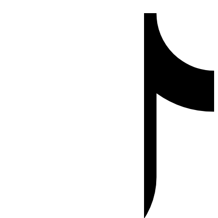
Ir
Tiktok
al
contenido