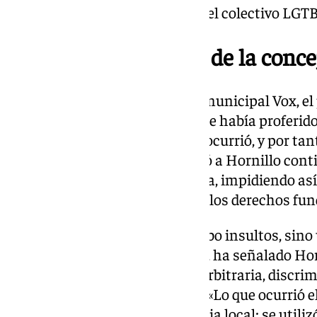
mujeres, personas migrantes y el colectivo LGT
Alés retiró la palabra de la conc
Ante esto, a petición del grupo municipal Vox, el
orden a Hornillo asegurando que había proferido 
coalición de izquierdas “nunca ocurrió, y por tan
este sentido, «no solo se impidió a Hornillo cont
finalmente se le retiró la palabra, impidiendo as
crítica política y a la defensa de los derechos f
En opinión de Podemos, «no hubo insultos, sino u
democrático de crítica política», ha señalado Ho
esta decisión «fue claramente arbitraria, discri
parte del presidente del Pleno». «Lo que ocurrió e
gravísimo en nuestra democracia local: se utiliz