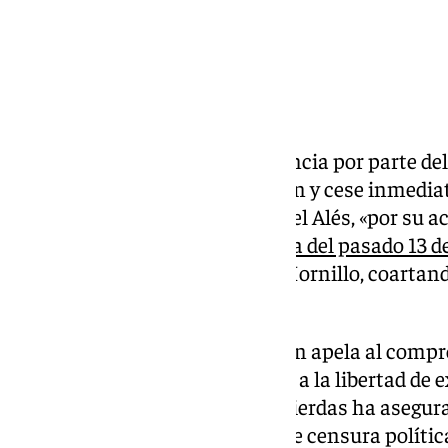
Registrada una moción de urgencia por parte d
IU, para solicitar «la reprobación y cese inmedia
Ayuntamiento de Sevilla, Manuel Alés, «por su ac
durante la
sesión extraordinaria del pasado 13 d
palabra a la concejala Susana Hornillo, coartan
libertad de expresión».
Asimismo, la propuesta también apela al compr
garantizar el respeto al derecho a la libertad de 
concejales. La coalición de izquierdas ha asegur
forma, se evita “cualquier tipo de censura polític