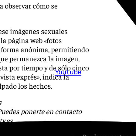
ía observar cómo se
iese imágenes sexuales
 la página web «fotos
de forma anónima, permitiendo
 que permanezca la imagen,
sta por tiempo y de sólo cinco
Youtube
vista exprés», indica la
lpado los hechos.
s
 Puedes ponerte en contacto
v.es