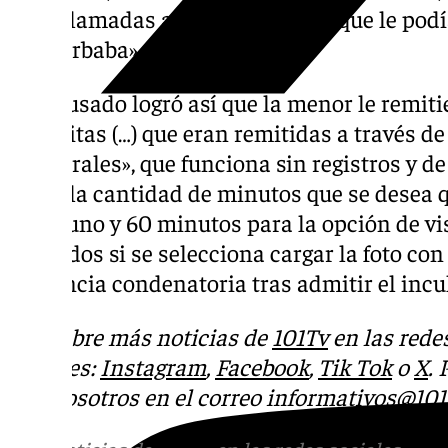
videollamadas a la menor en las que le pod
masturbaba».
«El acusado logró así que la menor le remit
explícitas (…) que eran remitidas a través de
temporales», que funciona sin registros y 
elegir la cantidad de minutos que se desea
entre uno y 60 minutos para la opción de vi
segundos si se selecciona cargar la foto con 
sentencia condenatoria tras admitir el incu
Descubre más noticias de
101Tv
en las rede
sociales:
Instagram
,
Facebook
,
Tik Tok
o
X
.
con nosotros en el correo
informativos@101t