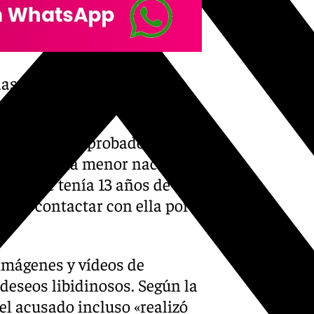
as a la menor en las que
ato de hechos probados
ctó con una menor nacida el
enor que tenía 13 años de
para contactar con ella por
 imágenes y vídeos de
 deseos libidinosos. Según la
 el acusado incluso «realizó