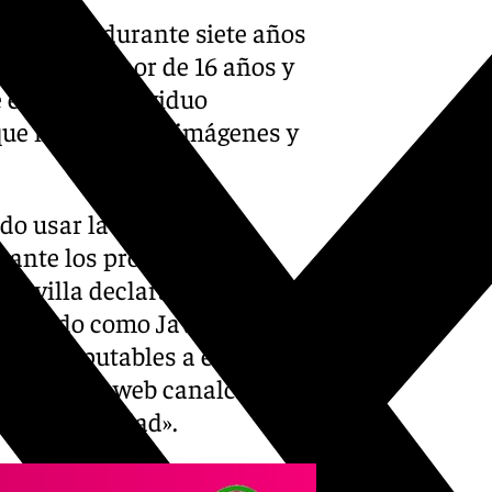
WhatsApp durante siete años
antil de menor de 16 años y
 edad. El individuo
que intercambió imágenes y
do usar la aplicación
rante los próximos siete
e Sevilla declara probado que
ificado como Javier Á.T.G.,
les computables a efectos de
n la página web canalchat.org
5 años de edad».