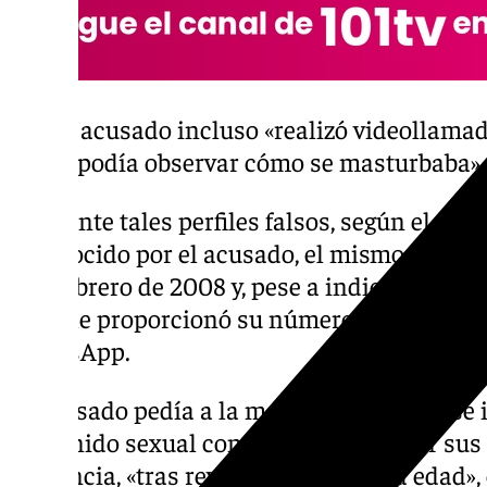
El acusado incluso «realizó videollamad
le podía observar cómo se masturbaba»
Mediante tales perfiles falsos, según el rel
reconocido por el acusado, el mismo «conta
1 de febrero de 2008 y, pese a indicarle la m
edad, le proporcionó su número de teléfono 
WhatsApp.
El acusado pedía a la menor que le enviase
contenido sexual con los que satisfacer sus
sentencia, «tras revelar su verdadera edad»,