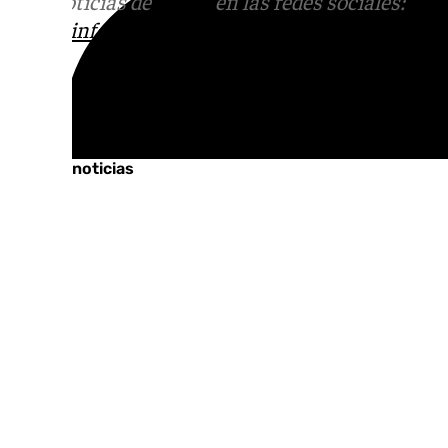
Más noticias de
101TV
en las redes sociales:
Ins
correo
informativos@101tv.es
Tags:
Últimas noticias