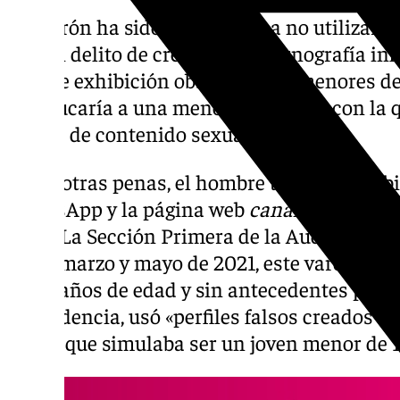
Un varón ha sido condenado a no utilizar 
por un delito de creación de pornografía inf
otro de exhibición obscena ante menores de
embaucaría a una menor de 13 años con la 
vídeos de contenido sexual.
Entre otras penas, el hombre tendrá prohibi
WhatsApp y la página web
canalchat.org
du
años. La Sección Primera de la Audiencia d
entre marzo y mayo de 2021, este varón ident
de 49 años de edad y sin antecedentes pena
reincidencia, usó «perfiles falsos creados e
en los que simulaba ser un joven menor de 1