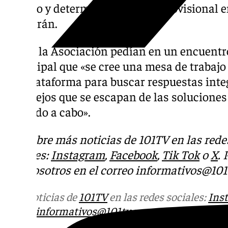
Cerrato y determinó la parada provisional 
Bandarán.
Desde la Asociación pedían en un encuentr
municipal que «se cree una mesa de trabajo
y la Plataforma para buscar respuestas inte
complejos que se escapan de las soluciones 
llevando a cabo».
Descubre más noticias de 101TV en las rede
sociales:
Instagram
,
Facebook
,
Tik Tok
o
X
.
con nosotros en el correo
informativos@101t
Más noticias de
101TV
en las redes sociales:
Ins
correo
informativos@101tv.es