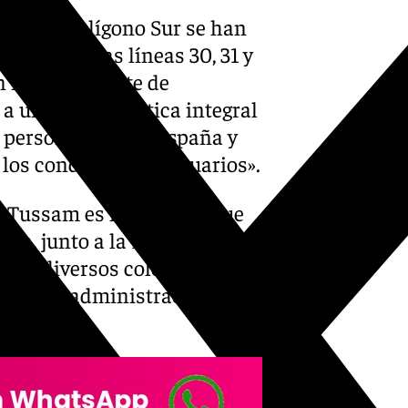
os del Polígono Sur se han
desvío de las líneas 30, 31 y
un nuevo repunte de
a una problemática integral
 persona de toda España y
 los conductores y usuarios».
 Tussam es necesario «que
dan, junto a la Plataforma
a a diversos colectivos del
e de las administraciones»
s.