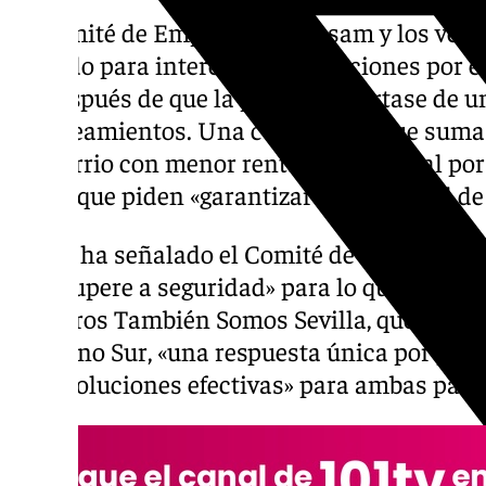
El Comité de Empresa de Tussam y los vecin
reunido para intercambiar posiciones por el 
32, después de que la plantilla alertase de 
apedreamientos. Una cuestión se que suma 
del barrio con menor renta media anual por
por la que piden «garantizar la seguridad de
Según ha señalado el Comité de Empresa de
se recupere a seguridad» para lo que deman
Nosotros También Somos Sevilla, que aglutin
Polígono Sur, «una respuesta única por part
con «soluciones efectivas» para ambas parte