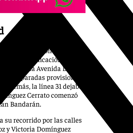
d
s líneas volvieron a desviar
tras otra modificación
 pasar por la Avenida Las
ealizar paradas provisionales
. Además, la línea 31 dejaba
Domínguez Cerrato comenzó
tián Bandarán.
a su recorrido por las calles
oz y Victoria Domínguez