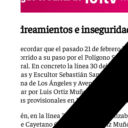
Apedreamientos e insegurida
Cabe recordar que el pasado 21 de febrero la
su recorrido a su paso por el Polígono Sur, 
temporal. En concreto la línea 30 dejaba de
Letanías y Escultor Sebastián Santos para r
en Reina de Los Ángeles y Avenida de La Paz
de pasar por Luis Ortiz Muñoz y Victoria 
paradas provisionales en Padre José Sebas
También, en la línea 32 el autobús paralizab
Orfebre Cayetano González, Luis Ortiz Muñ