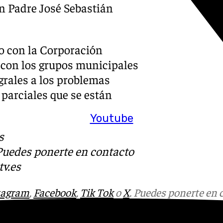
en Padre José Sebastián
o con la Corporación
 con los grupos municipales
grales a los problemas
parciales que se están
Youtube
s
 Puedes ponerte en contacto
v.es
tagram
,
Facebook
,
Tik Tok
o
X
. Puedes ponerte en 