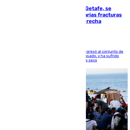
Christantus Uche, delantero del Getafe, se
perderá toda la temporada por varias fracturas
en los ligamentos de su rodilla derecha
El centrocampista reconvertido en atacante regresó al conjunto de
la capital, después de salir obligado el curso pasado, y ha sufrido
una lesión que lo mantendrá un año en el dique seco