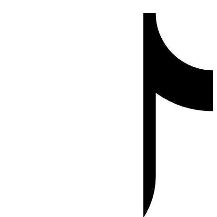
Ir
Tiktok
al
contenido