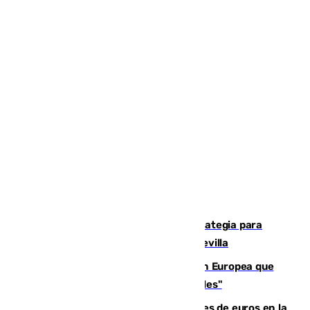
El Ayuntamiento desarrolla una estrategia para
recuperar la identidad patrimonial de Sevilla
España e Italia garantizan a la Unión Europea que
sus controles fronterizos son "temporales"
Sevilla ha invertido más de 6 millones de euros en la