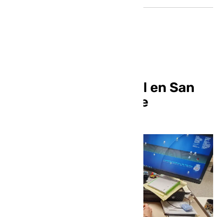
Desarticulada una
organización criminal en San
Juan de Aznalfarache