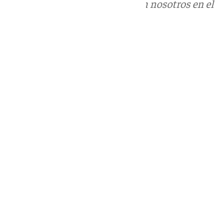
Puedes ponerte en contacto con nosotros en el
correo
informativos@101tv.es
Tags:
Últimas noticias