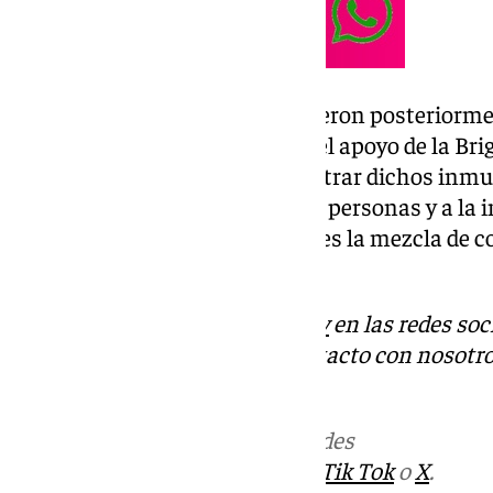
Los servicios policiales procedieron posteriorme
locales simultáneamente, con el apoyo de la Bri
Ciudadana de Sevilla, para registrar dichos inm
operativo se ha detenido a siete personas y a la
cocaína, heroína, ‘rebujao’ (que es la mezcla de 
euros en efectivo y un machete.
Descubre más noticias de
101Tv
en las redes soc
Tok
o
X
. Puedes ponerte en contacto con nosotro
informativos@101tv.es
Más noticias de
101TV
en las redes
sociales:
Instagram
,
Facebook
,
Tik Tok
o
X
.