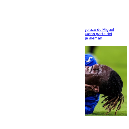
El conjunto de Luis García se adelantó con un golazo de Miguel
Sierra y ofreció buenas sensaciones durante buena parte del
encuentro, pero acabó cediendo ante el empuje alemán
08.08.2026