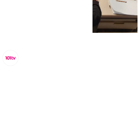
Lynx Devs
martes, 4 marzo 2025, 13:52
Compartir: