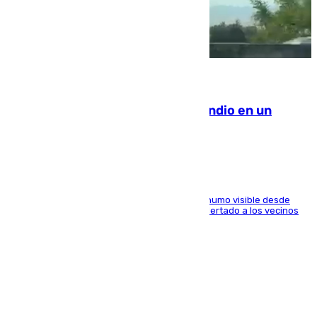
08.08.2026
Los Bomberos combaten un incendio en un
paraje de Granada
El fuego ha levantado una densa columna de humo visible desde
distintos puntos del Área Metropolitana y ha alertado a los vecinos
de la capital