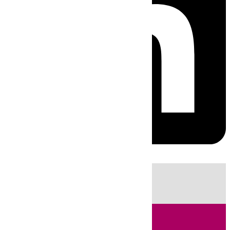
HOY
|
Sucesos
Guardia Civil
Huelva
Incendios
Fútbol