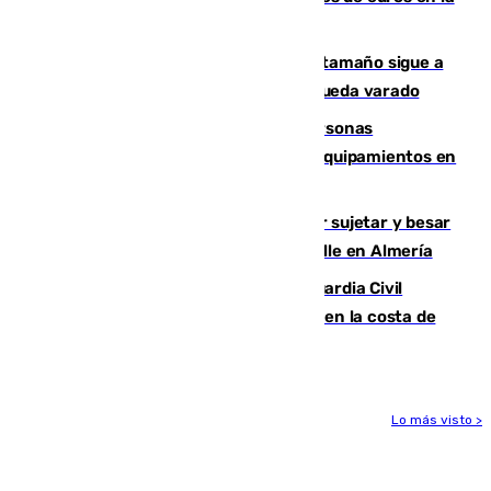
transformación de su casco histórico
Susto en Marbella: un atún de gran tamaño sigue a
un bañista hasta la orilla de la playa y queda varado
Emvisesa refuerza la atención a personas
vulnerables con cesión de viviendas y equipamientos en
Sevilla
Condenado a dos años de cárcel por sujetar y besar
a una menor tras abordarla en plena calle en Almería
Persecución en Punta Umbría: la Guardia Civil
interviene más de 800 kilos de cocaína en la costa de
Huelva
Lo más visto >
Más noticias