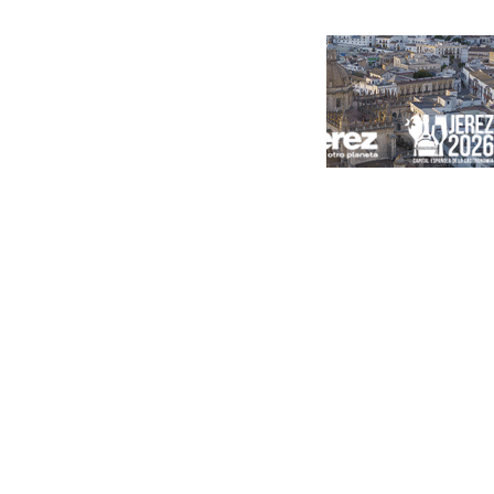
Portada
Andalucía
Sevilla
Málaga
Granada
España
Internacional
Economía