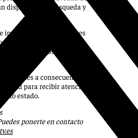
 un dispositivo de búsqueda y
ue interceptado y los agentes
los niños, mientras que se
or material de los hechos,
idad judicial.
sas lesiones a consecuencia
de salud para recibir atención
fecto estado.
s
 Puedes ponerte en contacto
v.es