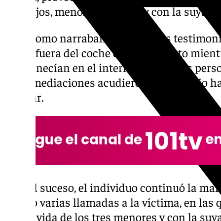
tres hijos, menores de edad, y con la suya pr
Tal y como narraban los primeros testimoni
mujer fuera del coche en movimiento mientr
permanecían en el interior. Así, varias per
las inmediaciones acudieron a su auxilio ha
al lugar.
Tras el suceso, el individuo continuó la mar
realizó varias llamadas a la víctima, en la
con la vida de los tres menores y con la suy