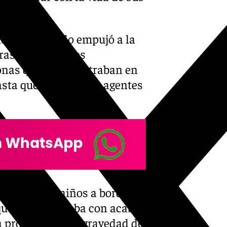
opia.
os, el detenido empujó a la
as sus tres hijos
sonas que se encontraban en
sta que llegaron los agentes
cha con los niños a bordo y
s que la amenazaba con acabar
a propia. Ante la gravedad de