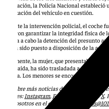
la situación, la Policía Nacional estableció
localización del vehículo en cuestión.
Durante la intervención policial, el coche f
pudieron garantizar la integridad física de 
llevaba a cabo la detención del presunto aut
que ha sido puesto a disposición de la autor
Finalmente, la mujer, que presentaba diver
de la caída, ha sido trasladada a un centro 
médica. Los menores se encontraban en per
Descubre más noticias de 101TV en las rede
sociales:
Instagram
,
Facebook
,
Tik Tok
o
X
.
con nosotros en el correo
informativos@101t