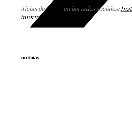
Más noticias de
101TV
en las redes sociales:
Ins
correo
informativos@101tv.es
Tags:
Últimas noticias