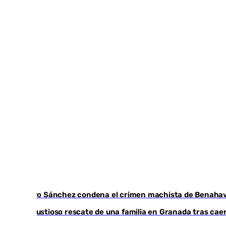
Pedro Sánchez condena el crimen machista de Benahav
Angustioso rescate de una familia en Granada tras caer