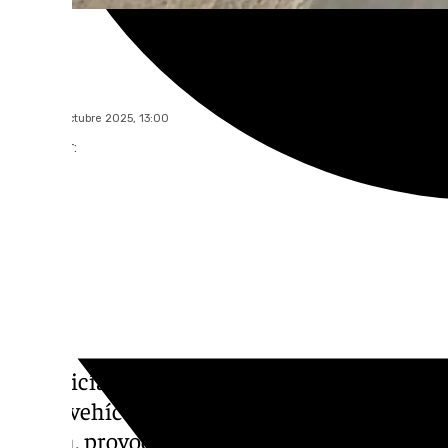
101 TV
lunes, 20 octubre 2025, 13:00
Compartir:
La Policía Nacional ha detenido a un varón
de un vehículo en marcha a una mujer en l
Sevilla, provocándole lesiones, y amenazar 