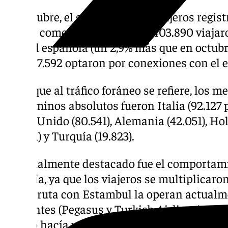
En octubre, el grueso de los pasajeros regis
vuelos comerciales. De ellos, 403.890 viaja
ciudad española (un 2,9% más que en octubr
que 497.592 optaron por conexiones con el ex
En lo que al tráfico foráneo se refiere, lo
en términos absolutos fueron Italia (92.127 p
Reino Unido (80.541), Alemania (42.051), Hol
(32.991) y Turquía (19.823).
Especialmente destacado fue el comportami
Turquía, ya que los viajeros se multiplicaro
que la ruta con Estambul la operan actualm
diferentes (Pegasus y Turkish Airlines), mi
sólo lo hacía una de ellas.