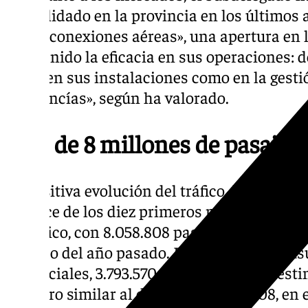
consolidado en la provincia en los últimos 
de las conexiones aéreas», una apertura en 
mantenido la eficacia en sus operaciones: 
tanto en sus instalaciones como en la gesti
mercancías», según ha valorado.
Más de 8 millones de pasajer
La positiva evolución del tráfico durante oc
balance de los diez primeros meses del a
histórico, con 8.058.808 pasajeros y un alza
periodo del año pasado. De los 8.044.478 us
comerciales, 3.793.570 tenían origen o desti
(registro similar al de 2024) y 4.250.908, en 