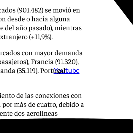
trados (901.482) se movió en
ron desde o hacia alguna
e del año pasado), mientras
tranjero (+11,9%).
s mercados con mayor demanda
asajeros), Francia (91.320),
anda (35.119), Portugal
Youtube
ento de las conexiones con
n por más de cuatro, debido a
ente dos aerolíneas
entras que en octubre de 2024