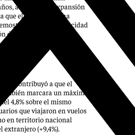
años, así como «la expansión
la que el aeropuerto «ha
demostración de su capacidad
ón de pasajeros y
os
tubre contribuyó a que el
ño también marcara un máximo
 del 4,8% sobre el mismo
uarios que viajaron en vuelos
no en territorio nacional
el extranjero (+9,4%).