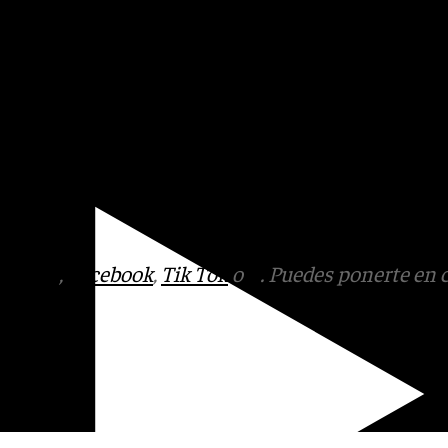
vieron cerca de 1.300
mejor mes de octubre del
to a 2024.
:
Instagram
,
Facebook
,
Tik
otros en el
tagram
,
Facebook
,
Tik Tok
o
X
. Puedes ponerte en 