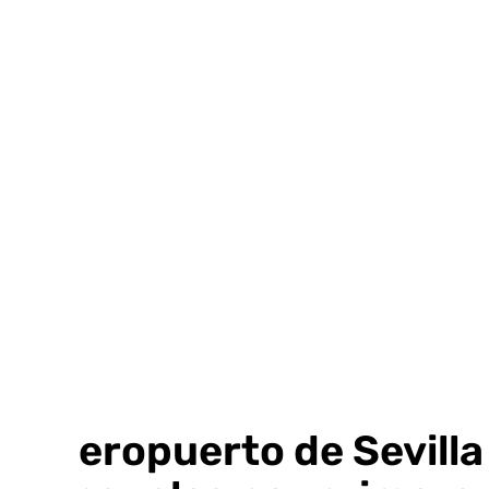
Ir
al
contenido
El aeropuerto de Sevill