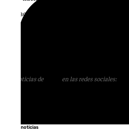
En relación con la carga, los operadores mo
toneladas y cerraron, con este registro, el 
aeropuerto, con un repunte del 23,2% respec
Más noticias de
101TV
en las redes sociales
Tok
o
X
. Puedes ponerte en contacto con nos
correo
informativos@101tv.es
Más noticias de
101TV
en las redes sociales:
Ins
correo
informativos@101tv.es
Tags:
Últimas noticias