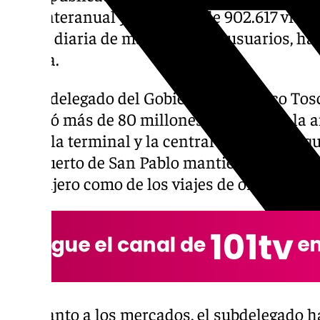
7,6% interanual y la llegada de 902.617 viaj
media diaria de más de 29.100 usuarios, ha
prensa.
El subdelegado del Gobierno, Francisco Tos
invirtió más de 80 millones de euros en la a
vuelo, la terminal y la central eléctrica, lo 
aeropuerto de San Pablo mantiene una tenden
extranjero como de los viajes de origen naci
En cuanto a los mercados, el subdelegado h