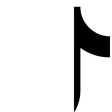
Ir
Tiktok
al
contenido