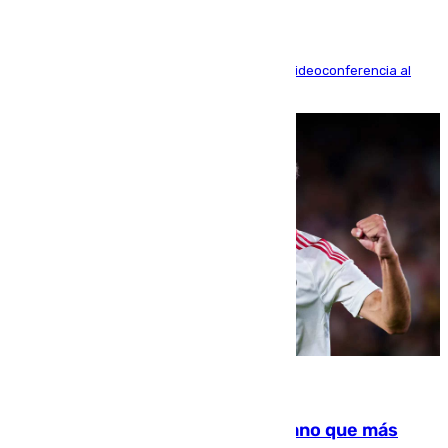
La mayoría de las comparecencias serán por videoconferencia al
residir los familiares fuera de España
07.08.2026
Juanlu Sánchez, el sexto canterano que más