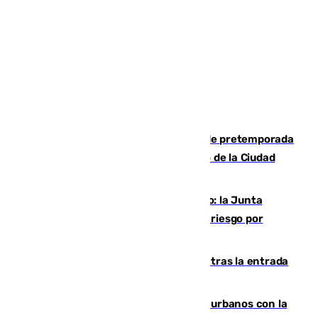
Málaga-Ceuta: cuarto compromiso de pretemporada
de los blanquiazules en busca del Trofeo de la Ciudad
Autónoma
Málaga, en alerta por el virus del Nilo: la Junta
decreta Campanillas como zona de alto riesgo por
varios casos recientes
El Gobierno registra 1.342 menores tras la entrada
masiva del pasado 30 de julio
Cádiz despide seis «puntos negros» urbanos con la