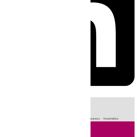
HOY
|
Fútbol
Primera División
Crisis Migratoria en Ceuta
Sucesos
Incendios