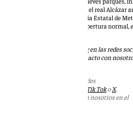
El Ayuntamiento cerraba este jueves parques, ins
libre, el cementerio municipal y el real Alcáza
adversos previstos por la Agencia Estatal de Met
instalaciones han vuelto a su apertura normal, 
ya mencionados.
Descubre más noticias de
101Tv
en las redes soc
Tok
o
X
. Puedes ponerte en contacto con nosotro
informativos@101tv.es
Más noticias de
101TV
en las redes
sociales:
Instagram
,
Facebook
,
Tik Tok
o
X
.
Puedes ponerte en contacto con nosotros en el
correo
informativos@101tv.es
Tags: