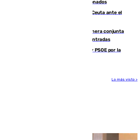
orden de retirada para quioscos abandonados
La Armada suma cuatro buques en Ceuta ante el
aviso de un nuevo cruce el 15 de agosto
Guardia Civil y RFEF trabajan de manera conjunta
en el caso de las estafas de ventas de entradas
Vuelve el duelo dialéctico entre PP y PSOE por la
financiación de las autonomías
Lo más visto >
Más noticias
Ver más >