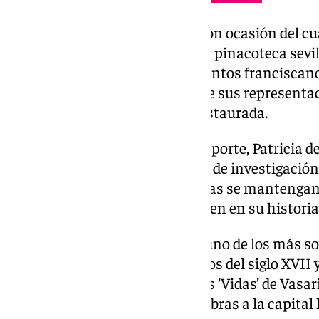
Según ha informado la Junta, con ocasión del cu
fallecimiento de Luis Tristán, la pinacoteca sevi
lienzos de forma circular con santos francisca
Concepción, considerada una de sus represent
relevantes», que acaba de ser restaurada.
Así, la consejera de Cultura y Deporte, Patricia d
muestra se enmarca en la labor de investigación
«fundamental para que las piezas se mantengan
realicen estudios que profundicen en su historia 
La exposición pone el foco en «uno de los más s
la pintura toledana de comienzos del siglo XVII y
que realizó en su ejemplar de las ‘Vidas’ de Vasari
acaso facilitó la llegada de sus obras a la capita