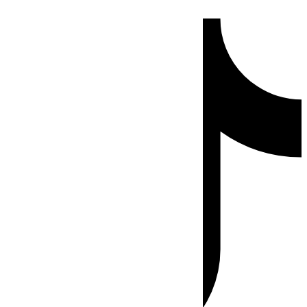
Ir
Tiktok
al
contenido