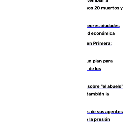
Un terremoto de magnitud 7,4 hace temblar a
Colombia: edificios derrumbados, al menos 20 muertos y
varios desaparecidos
Marbella, Jerez y Sevilla: entre las peores ciudades
españolas para emprender una actividad económica
Alerta en el Málaga para el estreno en Primera:
Calero y Dotor, lesionados
Ceuta pide al Gobierno de Sánchez un plan para
"recuperar la normalidad" y la expulsión de los
migrantes restantes
El reportaje en The New York Times sobre "el abuelo"
Paco de la Torre: "Transformó Málaga; ¿también la
arruinó?"
La Guardia Civil cancela los permisos de sus agentes
de Ceuta y Melilla ante el incremento de la presión
migratoria