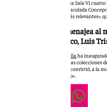
pinacoteca sevillana exhibe en la Sala VI cuatro
santos franciscanos y una Inmaculada Concepci
representaciones marianas «más relevantes», qu
El Bellas Artes homenajea al m
Greco, Luis Tr
El
Museo de Bellas Artes de Sevilla
ha inaugurado
las cinco obras procedentes de las colecciones de
destacado de El Greco, quien se convirtió, a la m
el pintor más afamado de Toledo».