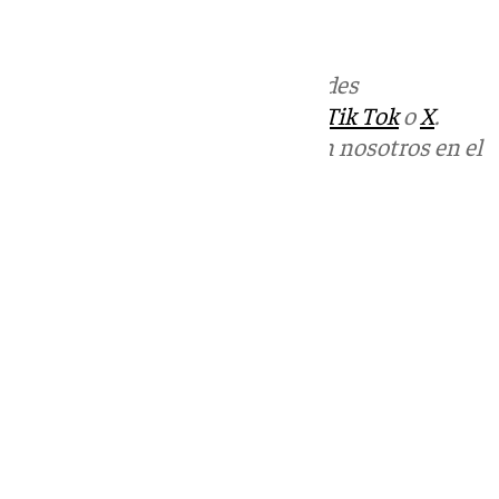
101tv.es
Más noticias de
101TV
en las redes
sociales:
Instagram
,
Facebook
,
Tik Tok
o
X
.
Puedes ponerte en contacto con nosotros en el
correo
informativos@101tv.es
Tags:
Últimas noticias