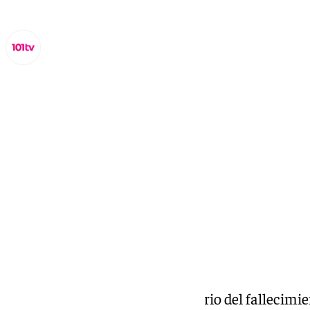
Lynx Devs
martes, 4 febrero 2025, 12:03
Compartir:
Con ocasión del cuarto centenario del fallecimien