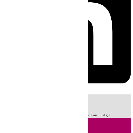
HOY
|
Crisis Migratoria en Ceuta
Sucesos
Fútbol
Primera División
LaLiga