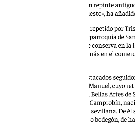
cubiertas en la actualidad por un repinte antigu
que imita el paisaje del lado opuesto», ha añadi
Este modelo de Inmaculada fue repetido por Tris
la del Museo se encuentra en la parroquia de San
toledana de Santa Olalla, otra se conserva en la
y, recientemente, apareció una más en el comerci
elementos accesorios.
Luis Tristán, uno de los más destacados seguido
larga amistad con su hijo Jorge Manuel, cuyo ret
cretense es «una de las joyas del Bellas Artes de 
el pintor de bodegones Pedro de Camprobín, naci
conocido miembro de la escuela sevillana. De él
ocasión una naturaleza muerta o bodegón, de ha
a su etapa de madurez.