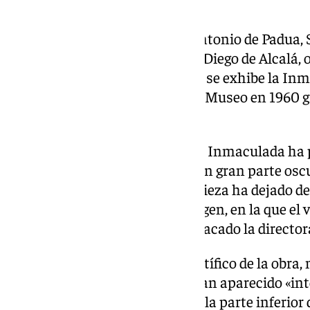
Pozo.
Además de los tondos de San Antonio de Padua, 
Luis, arzobispo de Tolosa y San Diego de Alcalá, 
sevillano de San Buenaventura, se exhibe la In
desconocida y que ingresó en el Museo en 1960 g
de Juan de la Cámara Urzáiz.
El proceso de restauración de la Inmaculada ha 
colorido original de la pintura, en gran parte osc
barnices superficiales. «La limpieza ha dejado d
luz dorada que envuelve a la Virgen, en la que el 
resalta especialmente», ha destacado la direct
Durante el estudio técnico-científico de la obra,
estratigráficos de pigmentos, han aparecido «int
presencia de figuras orantes en la parte inferio