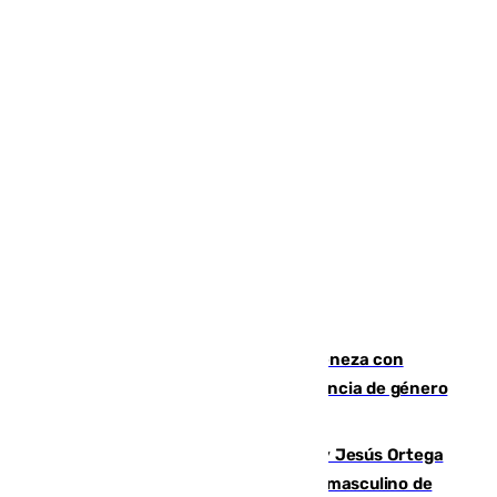
Retiene a su mujer en su casa y ameneza con
quemar la vivienda: nuevo caso de violencia de género
en Málaga
Dos sevillanos de oro: Manuel Cruz y Jesús Ortega
ganan el campeonato del mundo sub19 masculino de