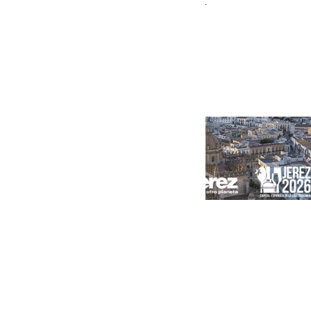
de "amistad y fraternidad" entre ambos países
Portada
Andalucía
Sevilla
Málaga