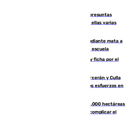
remo
Un juzgado de Ceuta investiga seis presuntas
agresiones sexuales a migrantes, entre ellas varias
menores
Desastre en Tailandia: un joven estudiante mata a
tiros a sus abuelo y a profesores en una escuela
Luca Zidane rompe con el Granada y ficha por el
Leganés
Incendios de Castellón: Sierra Engarcerán y Culla
evolucionan positivamente y centran los esfuerzos en
Tírig
El incendio de Niebla ya supera las 4.000 hectáreas
afectadas y "se espera que se vuelva a complicar el
fuego"