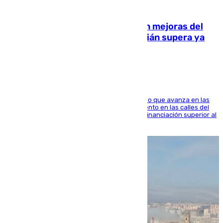
08.08.2026
La inversión del Ayuntamiento en mejoras del
entorno del Prado de San Sebastián supera ya
1.600.000 euros
El consistorio, a través de Emasesa, ha indicado que avanza en las
obras de renovación de las redes de saneamiento en las calles del
entorno del Prado, contando la zona con una financiación superior al
millón y medio de euros