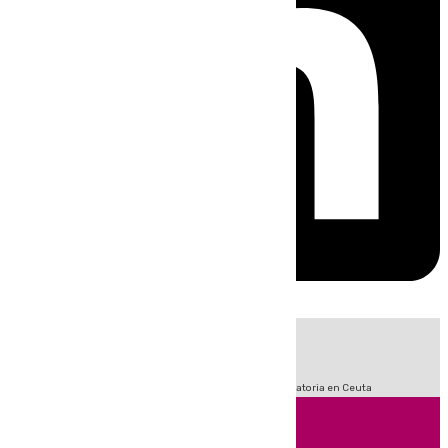
HOY
|
Fútbol
Sucesos
LaLiga
Primera División
Crisis Migratoria en Ceuta