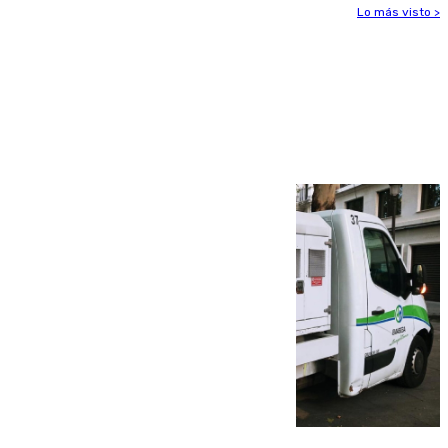
Lo más visto >
Más noticias
Ver más >