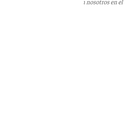
Puedes ponerte en contacto con nosotros en el
correo
informativos@101tv.es
Tags:
Últimas noticias