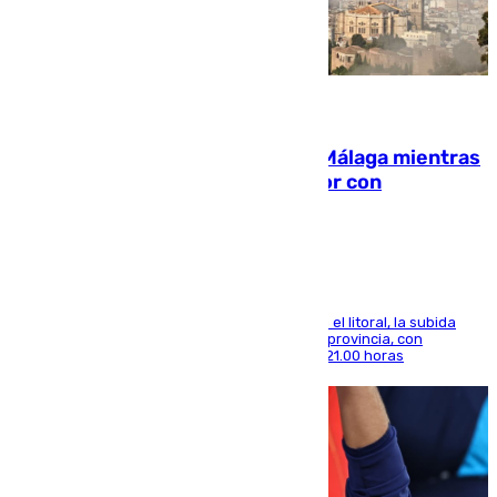
08.08.2026
El taró tiñe de niebla la costa de Málaga mientras
el calor se concentra en el interior con
Antequera en aviso amarillo
Mientras se alivia la sensación de bochorno en el litoral, la subida
térmica se notará sobre todo en el norte de la provincia, con
máximas que rozarán los 38 grados hasta las 21.00 horas