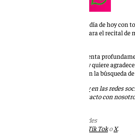
El Maestranza contactará en el día de hoy con t
hayan adquirido sus entradas para el recital de 
sobre cómo proceder.
El
Teatro de la Maestranza
lamenta profundamen
modificación pueda ocasionar, y quiere agradecer
todo momento para colaborar en la búsqueda de
Descubre más noticias de
101Tv
en las redes soc
Tok o X. Puedes ponerte en contacto con nosotro
informativos@101tv.es
.
Más noticias de
101TV
en las redes
sociales:
Instagram
,
Facebook
,
Tik Tok
o
X
.