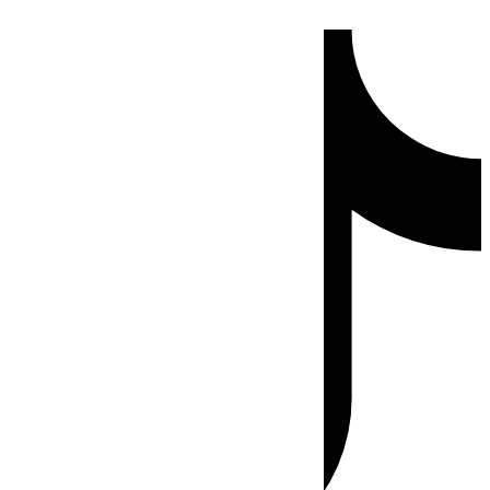
Ir
Tiktok
al
contenido