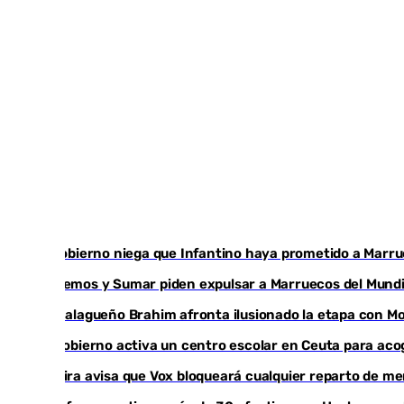
El Gobierno niega que Infantino haya prometido a Marruec
Podemos y Sumar piden expulsar a Marruecos del Mundial
El malagueño Brahim afronta ilusionado la etapa con Mo
El Gobierno activa un centro escolar en Ceuta para ac
Gavira avisa que Vox bloqueará cualquier reparto de 