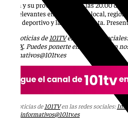
Sevilla y su provincia. Desde las 20.00 de lu
más relevantes en los ámbitos local, regiona
social, deportivo y la Semana Santa. Prese
Más noticias de
101TV
en las redes sociales
Tok
o
X
. Puedes ponerte en contacto con nos
informativos@101tv.es
Más noticias de
101TV
en las redes sociales:
Ins
correo
informativos@101tv.es