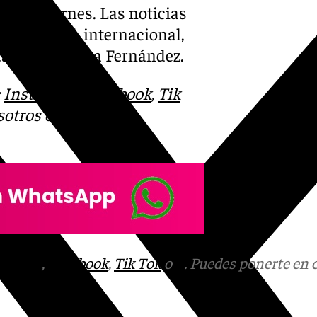
nes a viernes. Las noticias
l, nacional, internacional,
ntado por Marta Fernández.
:
Instagram
,
Facebook
,
Tik
otros en el correo
tagram
,
Facebook
,
Tik Tok
o
X
. Puedes ponerte en 