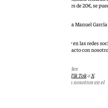
las entradas, cuyo precio único es de 20€, se pued
través de la web del Teatro.
Todos los espectáculos de la Sala Manuel García 
de Fundación Banco Sabadell.
Descubre más noticias de 101Tv en las redes soc
Tok o X. Puedes ponerte en contacto con nosotro
informativos@101tv.es
Más noticias de
101TV
en las redes
sociales:
Instagram
,
Facebook
,
Tik Tok
o
X
.
Puedes ponerte en contacto con nosotros en el
correo
informativos@101tv.es
Tags: