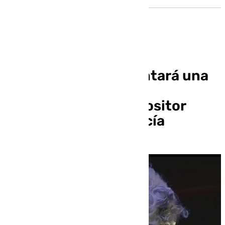
El Maestranza presentará una
obra en honor al 250
aniversario del compositor
sevillano Manuel García