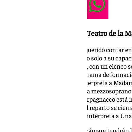
Estreno de I tre gobbi en el Teatro de la 
El Teatro de la Maestranza ha querido contar e
García, como reconocimiento no solo a su capaci
su maestría y espíritu didáctico, con un elenco s
audiciones para ofrecer un programa de formació
la soprano Patricia Calvache interpreta a Madam
Garitano es El conde Bellavita, la mezzosoprano 
barón Macacco y El marqués Parpagnacco está in
barítono Enrique Monteoliva. El reparto se cierr
con la soprano Rita Morais que interpreta a Una
Las funciones de esta ópera de cámara tendrán l