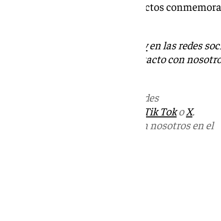
que quedarán clausurados los actos conmemorati
Parque.
Descubre más noticias de
101Tv
en las redes soc
Tok
o
X
. Puedes ponerte en contacto con nosotro
informativos@101tv.es
Más noticias de
101TV
en las redes
sociales:
Instagram
,
Facebook
,
Tik Tok
o
X
.
Puedes ponerte en contacto con nosotros en el
correo
informativos@101tv.es
Tags:
Últimas noticias