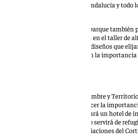
guardar relación con el Día de Andalucía y todo 
comunidad autónoma.
Los niños asistentes ese día al parque también 
torno y pintar piezas ya creadas en el taller de a
podrán pintar las caras con los diseños que elijan
sus propios diseños y conocerán la importancia 
entorno.
Actividades solidarias
Por otra parte, la Asociación Hombre y Territorio 
Alamillo, con el que dará a conocer la importanci
biodiversidad en el parque y creará un hotel de i
los participantes. Dicho espacio servirá de refu
quedará instalado en las inmediaciones del Corti