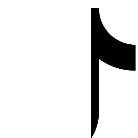
Ir
Tiktok
al
contenido