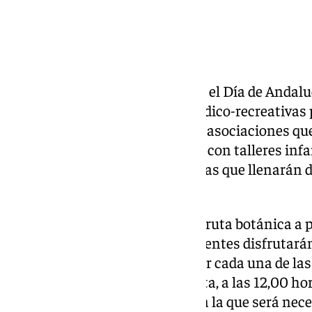
El Parque del Alamillo celebrará el Día de Andal
programación de actividades lúdico-recreativas p
serán protagonista las muchas asociaciones que 
largo del año. Así el 28F contará con talleres inf
rutas, además de otras iniciativas que llenarán
del 28 de febrero.
La jornada comenzará con una ruta botánica a pie
de la Puerta de Sevilla. Los asistentes disfrutará
diferentes paradas para mostrar cada una de las
parque; una vez finalizada la ruta, a las 12,00 hor
tren al vivero de la Expo 92, para la que será nec