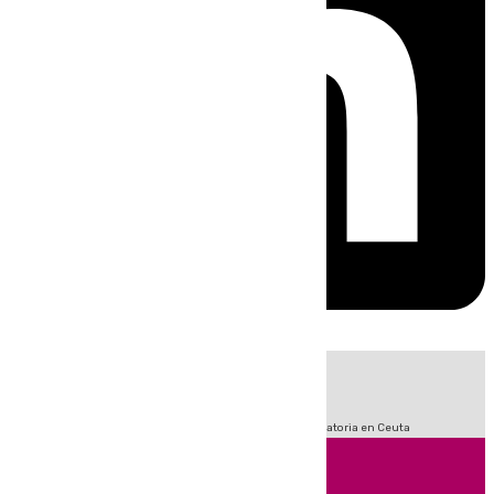
HOY
|
Fútbol
Sucesos
LaLiga
Primera División
Crisis Migratoria en Ceuta