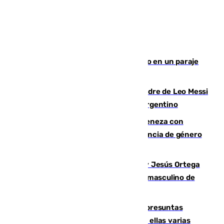
Los Bomberos combaten un incendio en un paraje
de Granada
Muere a los 68 años Jorge Messi, padre de Leo Messi
y pieza fundamental en la carrera del argentino
Retiene a su mujer en su casa y ameneza con
quemar la vivienda: nuevo caso de violencia de género
en Málaga
Dos sevillanos de oro: Manuel Cruz y Jesús Ortega
ganan el campeonato del mundo sub19 masculino de
remo
Un juzgado de Ceuta investiga seis presuntas
agresiones sexuales a migrantes, entre ellas varias