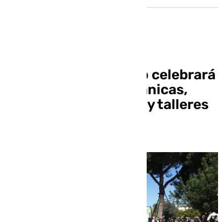
El Parque del Alamillo celebrará
el 28F con rutas botánicas,
yincanas, pintacaras y talleres
infantiles