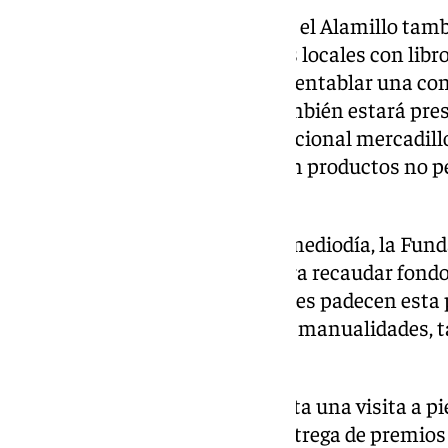
Durante esta jornada festiva en el Alamillo tamb
además, de diez jóvenes autores locales con lib
expositores en los que se podrá entablar una con
Club de Remo San Jerónimo también estará pres
actividades, así como el ya tradicional mercadillo
punto solidario donde recogerán productos no p
familias vulnerables.
Simultáneamente, a partir del mediodía, la Fun
celebrará una fiesta infantil para recaudar fond
investigación y el apoyo a quienes padecen esta p
programa contempla yincanas, manualidades, tal
entre otras actividades.
Para las 13,00 horas está prevista una visita a pie
14,30 horas se procederá a la entrega de premios 