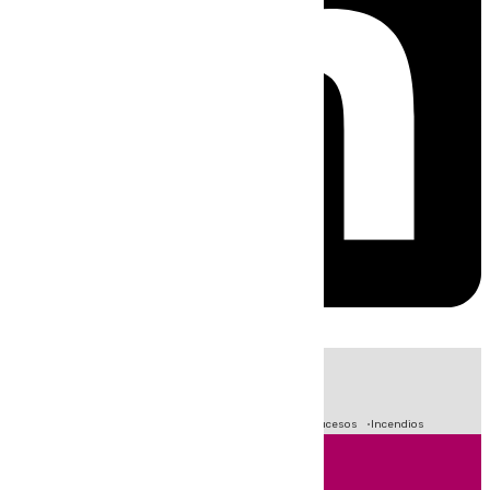
HOY
|
Fútbol
Primera División
Crisis Migratoria en Ceuta
Sucesos
Incendios