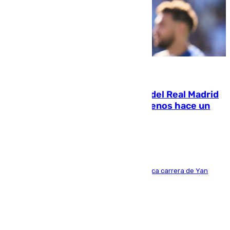
07.08.2026
El fichaje más caro de la historia del Real Madrid
costaba 105 millones de euros menos hace un
año y jugaba en Leganés
Del filial pepinero a récord absoluto: la meteórica carrera de Yan
Diomande en solo doce meses