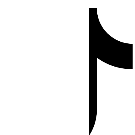
Ir
Tiktok
al
contenido