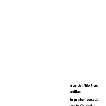
Málaga refuerza la vigilancia por el virus del Nilo tras
detectar un mosquito positivo en Campanillas
Málaga-Ceuta: cuarto compromiso de pretemporada
de los blanquiazules en busca del Trofeo de la Ciudad