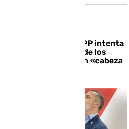
El PSOE avisa que el PP intenta
«cerrar el escándalo de los
sobresueldos» con un «cabeza
de turco