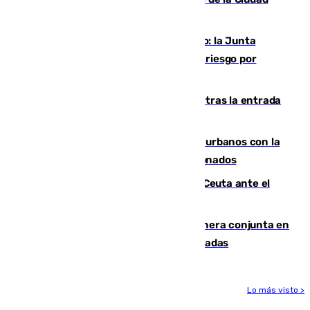
Autónoma
Málaga, en alerta por el virus del Nilo: la Junta
decreta Campanillas como zona de alto riesgo por
varios casos recientes
El Gobierno registra 1.342 menores tras la entrada
masiva del pasado 30 de julio
Cádiz despide seis «puntos negros» urbanos con la
orden de retirada para quioscos abandonados
La Armada suma cuatro buques en Ceuta ante el
aviso de un nuevo cruce el 15 de agosto
Guardia Civil y RFEF trabajan de manera conjunta en
el caso de las estafas de ventas de entradas
Lo más visto >