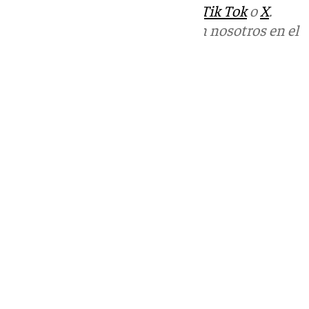
sociales:
Instagram
,
Facebook
,
Tik Tok
o
X
.
Puedes ponerte en contacto con nosotros en el
correo
informativos@101tv.es
Tags:
Últimas noticias