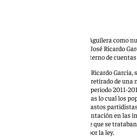
Tras la designación de Agustín Aguilera como nu
la provincia, sustituyendo así a José Ricardo Gar
movimiento como un ‘ajuste interno de cuentas c
El ya ex secretario general, José Ricardo García,
publicaciones recientes, habría retirado de una 
del partido correspondientes al periodo 2011-20
en medios de comunicación y tras lo cual los p
de supuestos «sobresueldos» y gastos partidista
de dinero público por su representación en las i
acusaciones el partido responde que se trataban
los cuales estaban amparados por la ley.