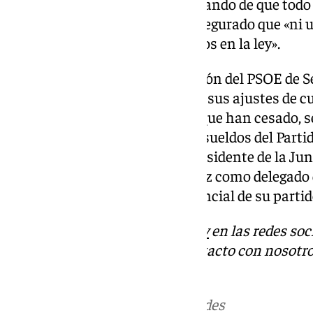
«honestidad» y «pulcritud», avisando de que tod
difamación en su contra. Ha asegurado que «ni u
fines que no estuvieran recogidos en la ley».
Para el secretario de Organización del PSOE de Se
intentando resolver sus crisis y sus ajustes de 
elegido una cabeza de turco, al que han cesado, s
cerrar el escándalo de los sobresueldos del Part
nada ha cambiado, ya que el presidente de la Ju
manteniendo a Ricardo Sánchez como delegado d
Sevilla y como presidente provincial de su partid
Descubre más noticias de
101Tv
en las redes soc
Tok
o
X
. Puedes ponerte en contacto con nosotro
informativos@101tv.es
Más noticias de
101TV
en las redes