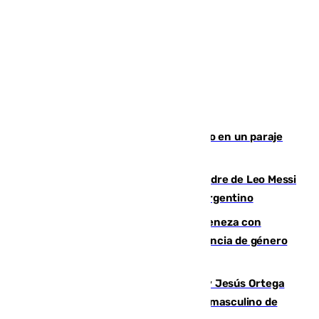
Los Bomberos combaten un incendio en un paraje
de Granada
Muere a los 68 años Jorge Messi, padre de Leo Messi
y pieza fundamental en la carrera del argentino
Retiene a su mujer en su casa y ameneza con
quemar la vivienda: nuevo caso de violencia de género
en Málaga
Dos sevillanos de oro: Manuel Cruz y Jesús Ortega
ganan el campeonato del mundo sub19 masculino de