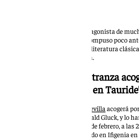
La heroína de Eurípides es protagonista de much
incluso del mismo Gluck, que compuso poco antes
«fascinado por la mitología y la literatura clásica
personajes de la guerra de Troya.
Maestranza acoge ópera
El Teatro de la Maestranza acog
en Tauride
El
Teatro de la Maestranza de Sevilla
acogerá por
en Tauride’, de Christoph Willibald Gluck, y lo h
programadas los días 11, 13 y 15 de febrero, a las
Nicolas-François Guillard, basado en Ifigenia en 