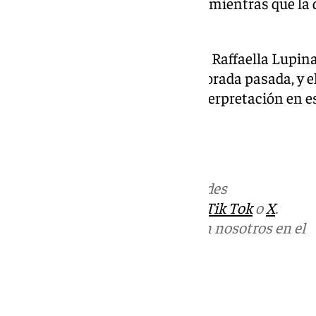
éxito desde el primer momento mientras que la d
gloria».
De este modo, la mezzosoprano Raffaella Lupinac
de Adalgisa en ‘Norma’, la temporada pasada, y 
Pelléas, con una «magistral» interpretación en e
escenario del Maestranza.
101tv.es
Más noticias de
101TV
en las redes
sociales:
Instagram
,
Facebook
,
Tik Tok
o
X
.
Puedes ponerte en contacto con nosotros en el
correo
informativos@101tv.es
Tags: