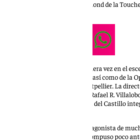
tragedia de 1757 de Claude Guimond de la Touche
París el 18 de mayo de 1779.
Este título se presenta por primera vez en el e
coproducción del propio teatro, así como de la O
Opéra Orchestre National Montpellier. La direct
Zeniodi y el director de escena, Rafael R. Villalo
Nelson, Alasdair kent y Damián del Castillo integ
artistas.
La heroína de Eurípides es protagonista de much
incluso del mismo Gluck, que compuso poco antes