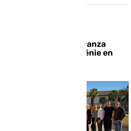
El Teatro de la Maestranza
acoge la ópera ‘Iphigénie en
Tauride’