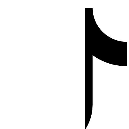
Ir
Tiktok
al
contenido