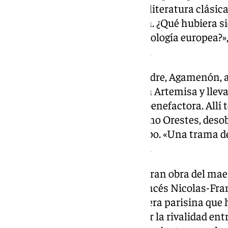
«fascinado por la mitología y la literatura clásica
personajes de la guerra de Troya. ¿Qué hubiera sid
qué hubiera sido de nuestra mitología europea?»,
Paseo Colón en un comunicado.
Ifigenia es condenada por su padre, Agamenón, a
del Oráculo, salvada por la diosa Artemisa y llev
sacerdotisa en el templo de su benefactora. Allí 
ignorando quién es, a su hermano Orestes, deso
quiere aplacar las iras del Olimpo. «Una trama d
dioses alientan como un juego».
‘Iphigénie en Tauride’, «última gran obra del ma
París en 1779 con libreto del francés Nicolas-Fran
un encargo del director de la ópera parisina qu
a Piccinni, intentando fomentar la rivalidad en