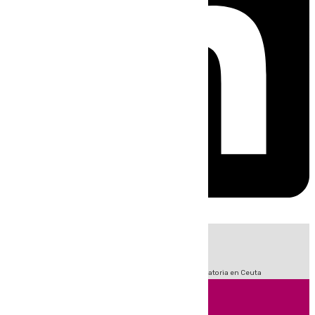
HOY
|
Fútbol
Sucesos
LaLiga
Primera División
Crisis Migratoria en Ceuta