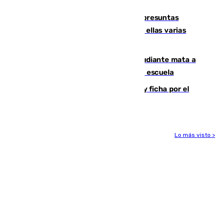
remo
Un juzgado de Ceuta investiga seis presuntas
agresiones sexuales a migrantes, entre ellas varias
menores
Desastre en Tailandia: un joven estudiante mata a
tiros a sus abuelo y a profesores en una escuela
Luca Zidane rompe con el Granada y ficha por el
Leganés
Lo más visto >
Más noticias
Ver más >