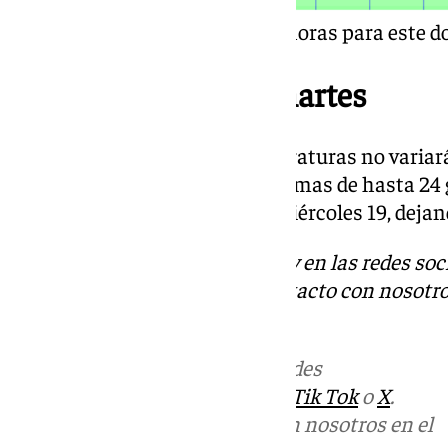
Predicción del tiempo por horas para este 
Lluvias a partir del martes
La próxima semana, las temperaturas no variará
El martes se estiman una máximas de hasta 24 g
podría darse el martes 18 y el miércoles 19, dejan
Descubre más noticias de 101Tv en las redes soc
Tok
o
X
. Puedes ponerte en contacto con nosotro
informativos@101tv.es
Más noticias de
101TV
en las redes
sociales:
Instagram
,
Facebook
,
Tik Tok
o
X
.
Puedes ponerte en contacto con nosotros en el