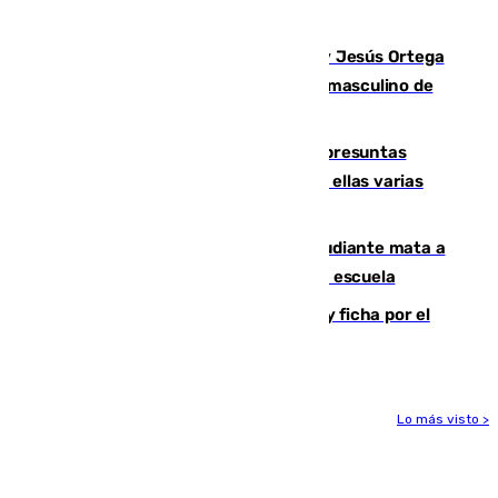
en Málaga
Dos sevillanos de oro: Manuel Cruz y Jesús Ortega
ganan el campeonato del mundo sub19 masculino de
remo
Un juzgado de Ceuta investiga seis presuntas
agresiones sexuales a migrantes, entre ellas varias
menores
Desastre en Tailandia: un joven estudiante mata a
tiros a sus abuelo y a profesores en una escuela
Luca Zidane rompe con el Granada y ficha por el
Leganés
Lo más visto >
Más noticias