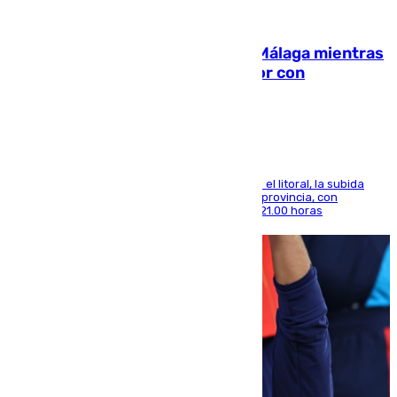
08.08.2026
El taró tiñe de niebla la costa de Málaga mientras
el calor se concentra en el interior con
Antequera en aviso amarillo
Mientras se alivia la sensación de bochorno en el litoral, la subida
térmica se notará sobre todo en el norte de la provincia, con
máximas que rozarán los 38 grados hasta las 21.00 horas