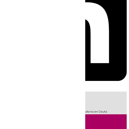
HOY
|
Fútbol
Sucesos
LaLiga
Primera División
Crisis Migratoria en Ceuta