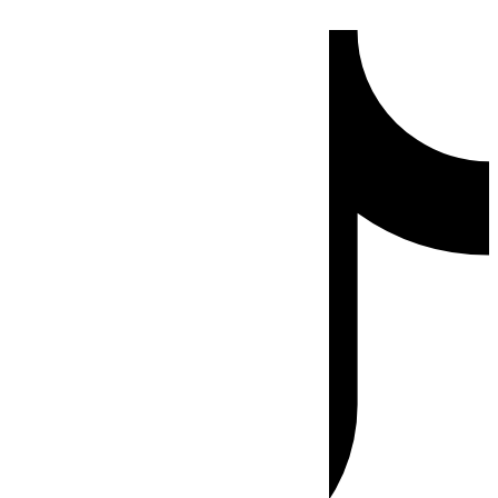
Ir
Tiktok
al
contenido