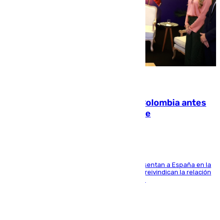
07.08.2026
Felipe VI refuerza los lazos con Colombia antes
de la llegada del nuevo presidente
El Rey y el ministro José Manuel Albares representan a España en la
ceremonia de transmisión del mando en Cali y reivindican la relación
de "amistad y fraternidad" entre ambos países