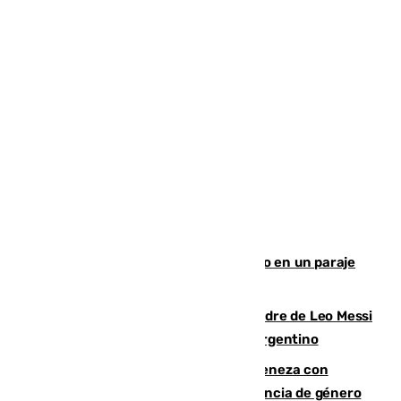
Los Bomberos combaten un incendio en un paraje
de Granada
Muere a los 68 años Jorge Messi, padre de Leo Messi
y pieza fundamental en la carrera del argentino
Retiene a su mujer en su casa y ameneza con
quemar la vivienda: nuevo caso de violencia de género