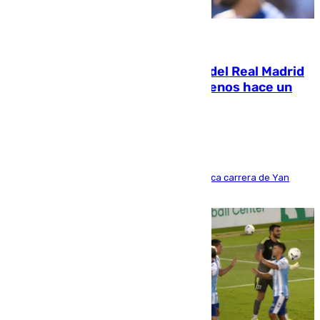
07.08.2026
El fichaje más caro de la historia del Real Madrid
costaba 105 millones de euros menos hace un
año y jugaba en Leganés
Del filial pepinero a récord absoluto: la meteórica carrera de Yan
Diomande en solo doce meses