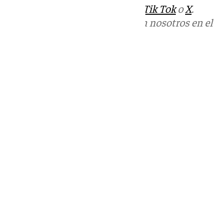
sociales:
Instagram
,
Facebook
,
Tik Tok
o
X
.
Puedes ponerte en contacto con nosotros en el
correo
informativos@101tv.es
Tags:
Últimas noticias