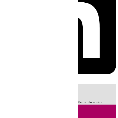
HOY
|
Fútbol
Sucesos
Primera División
Crisis Migratoria en Ceuta
Incendios