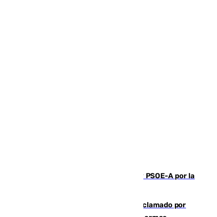
Vuelve el duelo dialéctico entre PP y PSOE-A por la
financiación de las autonomías
Detienen en Málaga a un fugitivo reclamado por