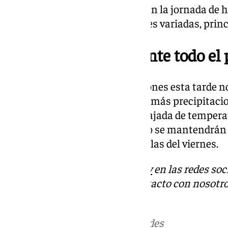
El viento no será protagonista en la jornada de h
ligeras procedente de direcciones variadas, prin
Precipitaciones durante todo el
Una vez lleguen las precipitaciones esta tarde
puente de Andalucía. El día con más precipitaci
donde se espera también una bajada de temperat
sábado por la tarde y el domingo se mantendrán 
y con temperaturas similares a las del viernes.
Descubre más noticias de
101Tv
en las redes soc
Tok
o
X
. Puedes ponerte en contacto con nosotro
informativos@101tv.es
Más noticias de
101TV
en las redes