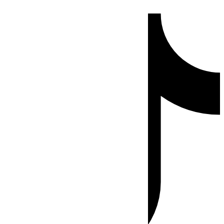
Ir
Tiktok
al
contenido