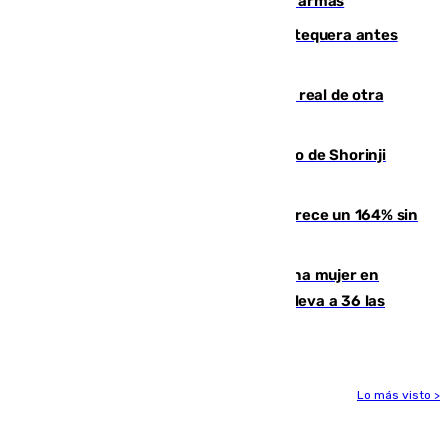
Colombia por homicidio y transporte de armas
Prueba final del Granada ante el Antequera antes
del inicio de la Liga
Ceuta se prepara ante la posibilidad real de otra
entrada masiva el 15 de agosto
Cártama, protagonista en el Europeo de Shorinji
Kempo celebrado en Berlín
La llegada de inmigrantes a Ceuta crece un 164% sin
contar la entrada masiva
Igualdad confirma el asesinato de una mujer en
Benahavís como violencia machista y eleva a 36 las
víctimas en 2026
Lo más visto >
Más noticias