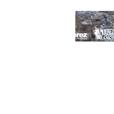
Portada
Andalucía
Sevilla
Málaga
Granada
España
Internacional
Economía