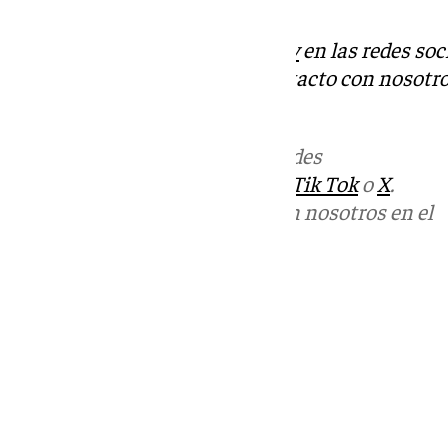
Descubre más noticias de
101Tv
en las redes soc
Tok
o
X
. Puedes ponerte en contacto con nosotro
informativos@101tv.es
Más noticias de
101TV
en las redes
sociales:
Instagram
,
Facebook
,
Tik Tok
o
X
.
Puedes ponerte en contacto con nosotros en el
correo
informativos@101tv.es
Tags:
Últimas noticias