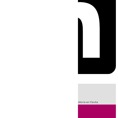
HOY
|
Fútbol
LaLiga
Sucesos
Primera División
Crisis Migratoria en Ceuta