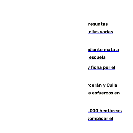
Un juzgado de Ceuta investiga seis presuntas
agresiones sexuales a migrantes, entre ellas varias
menores
Desastre en Tailandia: un joven estudiante mata a
tiros a sus abuelo y a profesores en una escuela
Luca Zidane rompe con el Granada y ficha por el
Leganés
Incendios de Castellón: Sierra Engarcerán y Culla
evolucionan positivamente y centran los esfuerzos en
Tírig
El incendio de Niebla ya supera las 4.000 hectáreas
afectadas y "se espera que se vuelva a complicar el
fuego"