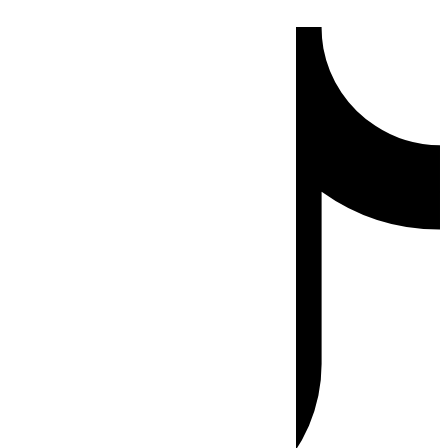
Ir
Tiktok
al
contenido