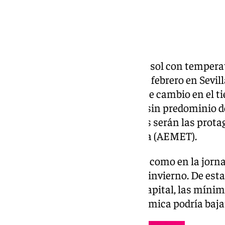
Cielos despejados y un radiante sol con tempera
tiempo para este domingo 23 de febrero en Sevil
caracterizada por un importante cambio en el tie
primera parte del día se espera sin predominio d
un escenario en el que las nubes serán las prota
Agencia Estatal de Meteorología (AEMET).
Las temperaturas se ma tienen como en la jorn
propias de la primavera que del invierno. De est
los 21 grados de máxima en la capital, las míni
grados, aunque la sensación térmica podría bajar