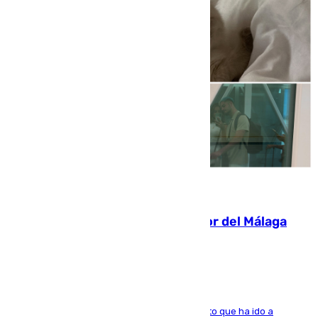
07.08.2026
Isco, la nueva mascota del jugador del Málaga
Dani Lorenzo
El centrocampista marbellí es ‘padre’ de un gato que ha ido a