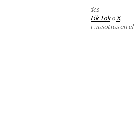
Más noticias de
101TV
en las redes
sociales:
Instagram
,
Facebook
,
Tik Tok
o
X
.
Puedes ponerte en contacto con nosotros en el
correo
informativos@101tv.es
Tags:
Últimas noticias