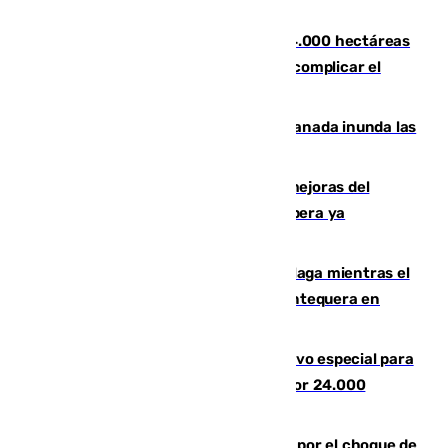
Tírig
El incendio de Niebla ya supera las 4.000 hectáreas
afectadas y "se espera que se vuelva a complicar el
fuego"
Una tormenta en la provincia de Granada inunda las
calles de Puebla de Don Fadrique
La inversión del Ayuntamiento en mejoras del
entorno del Prado de San Sebastián supera ya
1.600.000 euros
El taró tiñe de niebla la costa de Málaga mientras el
calor se concentra en el interior con Antequera en
aviso amarillo
La Guardia Civil prepara un dispositivo especial para
el eclipse del 12 de agosto compuesto por 24.000
agentes
Cortado el Cercanías C-2 de Málaga por el choque de