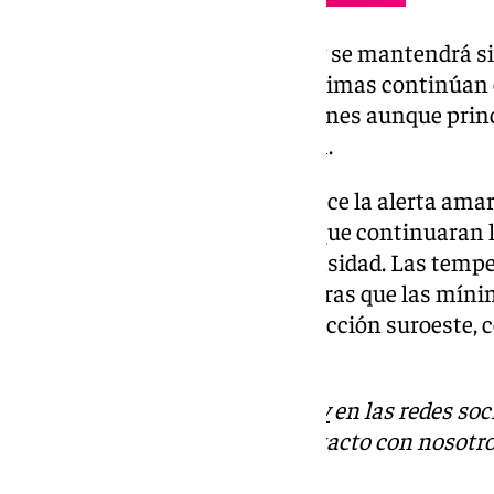
La temperatura máxima de hoy se mantendrá simil
16 grados, mientras que las mínimas continúan e
un viento en diferentes direcciones aunque prin
llegando a alcanzar los 30 km/h.
Por otro lado, mañana desaparece la alerta amaril
precipitaciones en Sevilla, aunque continuaran l
tormentas pero en menor intensidad. Las temp
los 18 grados de máxima, mientras que las mínim
grados. Habrá un viento en dirección suroeste, 
km/h.
Descubre más noticias de
101Tv
en las redes soc
Tok
o
X
. Puedes ponerte en contacto con nosotro
informativos@101tv.es