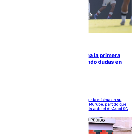
07.08.2026
El Málaga cae ante el Ceuta y suma la primera
derrota de la pretemporada dejando dudas en
defensa
El cuadro dirigido por Juanfran Funes perdió por la mínima en su
envite contra el conjunto caballa en el Alfonso Murube, partido que
se disputó un día después de su primera victoria ante el Al-Arabi SC