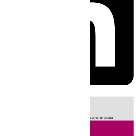
HOY
|
Fútbol
Sucesos
LaLiga
Primera División
Crisis Migratoria en Ceuta