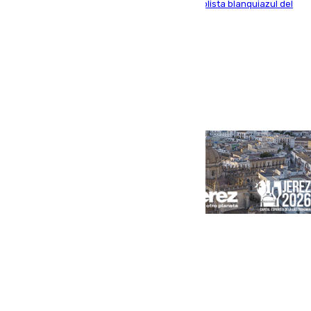
recoger a Vigo y su nombre es como el exfutbolista blanquiazul del
Arroyo de la Miel
Portada
Andalucía
Sevilla
Málaga