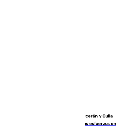
Incendios de Castellón: Sierra Engarcerán y Culla
evolucionan positivamente y centran los esfuerzos en