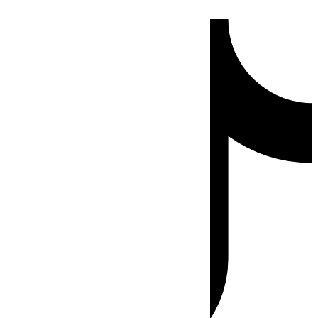
Ir
Tiktok
al
contenido