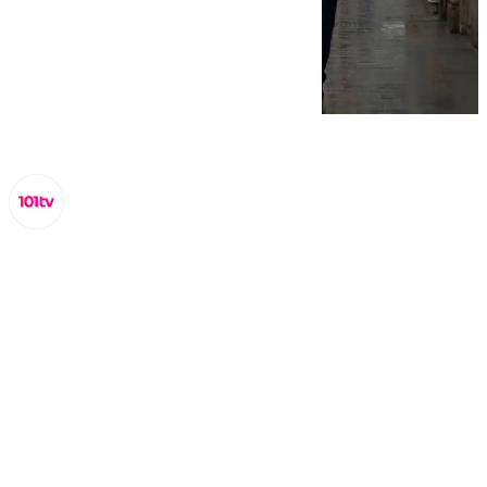
Lynx Devs
lunes, 10 marzo 2025, 09:11
Compartir: