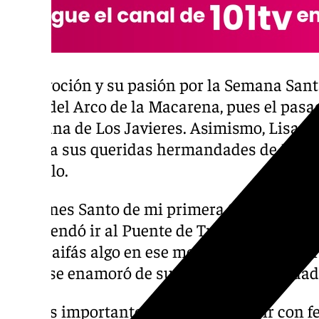
Su devoción y su pasión por la Semana San
cerca del Arco de la Macarena, pues el pas
hermana de Los Javieres. Asimismo, Lisa res
acoge a sus queridas hermandades de Madre
Gonzalo.
«El Lunes Santo de mi primera Semana San
recomendó ir al Puente de Triana y al ver l
ante Caifás algo en ese momento me tocó el 
cómo se enamoró de su querida hermandad 
Lo más importante para Lisa es «vivir con f