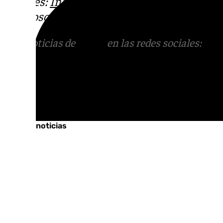
sociales:
Instagram
,
Facebook
,
Tik Tok
o
X
.
con nosotros en el correo
informativos@101t
Más noticias de
101TV
en las redes sociales:
Ins
correo
informativos@101tv.es
Tags:
Últimas noticias