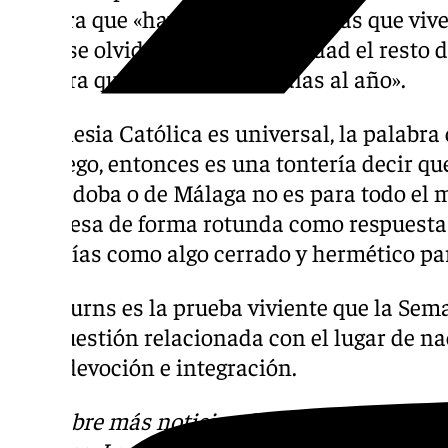
asegura que «hay muchas personas que vive
año y se olvidan de su hermandad el resto d
de fuera que lo vivimos 365 días al año».
«La Iglesia Católica es universal, la palabra 
en griego, entonces es una tontería decir qu
de Córdoba o de Málaga no es para todo el 
irlandesa de forma rotunda como respuesta 
cofradías como algo cerrado y hermético pa
Lisa Burns es la prueba viviente que la Sem
una cuestión relacionada con el lugar de na
de fe, devoción e integración.
Descubre más noticias de
101Tv
en las rede