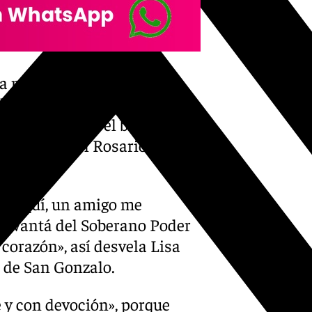
ta no se queda únicamente
ado sábado juró como
ide en Triana, el barrio que
 de Dios del Rosario y San
ta aquí, un amigo me
a levantá del Soberano Poder
corazón», así desvela Lisa
de San Gonzalo.
e y con devoción», porque