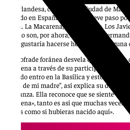
Esta irlandesa, criada en la ciudad de Mánc
viviendo en España y tras un breve paso por
Sevilla. La Macarena, San Gonzalo, Los Javi
Rosario son, por ahora, sus cuatro herman
que le gustaría hacerse hermana de alguna 
Esta cofrade foránea desvela que hace vida
Macarena a través de su participación en la
“Cuando entro en la Basílica y estoy con Ell
brazos de mi madre”, así explica su devoción
Esperanza. Ella reconoce que se siente «c
Macarena», tanto es así que muchas veces 
que «es como si hubieras nacido aquí».