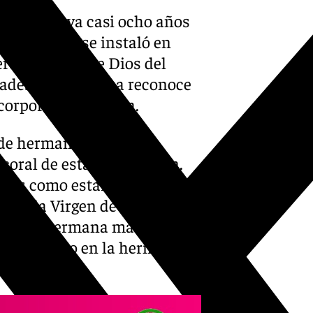
hester, lleva casi ocho años
 Pamplona, se instaló en
eres y Madre de Dios del
dades, aunque Lisa reconoce
corporación rociera.
 de hermandad en la
 coral de esta corporación.
a, es como estar cogida en
 por la Virgen de la
omo una hermana más de la
le han dicho en la hermandad