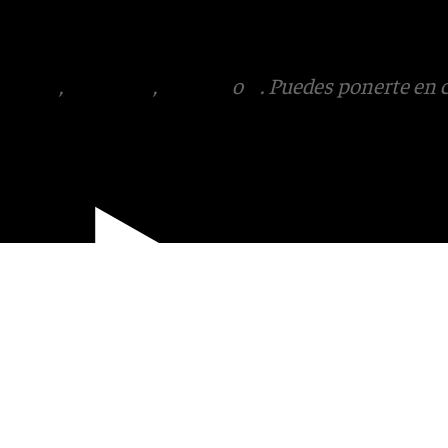
 Puedes ponerte en contacto
v.es
tagram
,
Facebook
,
Tik Tok
o
X
. Puedes ponerte en 