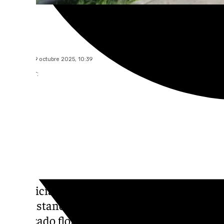
101 TV
domingo, 19 octubre 2025, 10:39
Compartir:
La Policía Nacional ha abierto una investig
circunstancias que rodean la muerte de un
localizado flotando en el río Guadalquivir, 