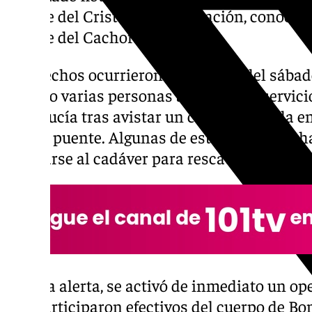
puente del Cristo de la Expiración, conoci
puente del Cachorro.
Los hechos ocurrieron en la tarde del sábado
cuando varias personas alertaron al servici
Andalucía tras avistar un cuerpo sin vida en 
citado puente. Algunas de estas personas h
acercarse al cadáver para rescatarlo.
Ante la alerta, se activó de inmediato un op
que participaron efectivos del cuerpo de Bo