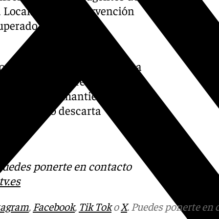
 Local. Tras la intervención
cuperado del agua y se
 ha sido revelada, y se está a
 otras pruebas forenses para
icía Nacional mantiene
 hechos y no descarta
s
 Puedes ponerte en contacto
v.es
tagram
,
Facebook
,
Tik Tok
o
X
. Puedes ponerte en 