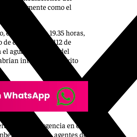
do popularmente como el
, en torno a las 19.35 horas,
o de emergencias 112 de
el agua, a la altura del
abrían intentado sin éxito
erativo de emergencia en el
mberos de Sevilla, agentes de