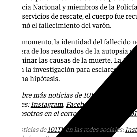
la Policía Nacional y miembros de la Policía
de los servicios de rescate, el cuerpo fue re
confirmó el fallecimiento del varón.
Por el momento, la identidad del fallecido no
la espera de los resultados de la autopsia y
determinar las causas de la muerte. La Pol
abierta la investigación para esclarecer los
ninguna hipótesis.
Descubre más noticias de 101TV en las rede
sociales:
Instagram
,
Facebook
,
Tik Tok
o
X
.
con nosotros en el correo
informativos@101t
Más noticias de
101TV
en las redes sociales:
Ins