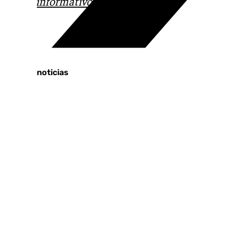
correo
informativos@101tv.es
Tags:
Últimas noticias