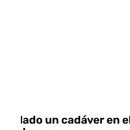
Ir
al
contenido
Hallado un cadáver en el