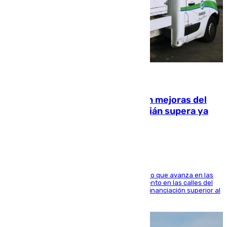
08.08.2026
La inversión del Ayuntamiento en mejoras del
entorno del Prado de San Sebastián supera ya
1.600.000 euros
El consistorio, a través de Emasesa, ha indicado que avanza en las
obras de renovación de las redes de saneamiento en las calles del
entorno del Prado, contando la zona con una financiación superior al
millón y medio de euros