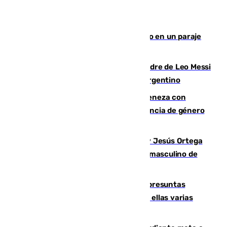
Los Bomberos combaten un incendio en un paraje
de Granada
Muere a los 68 años Jorge Messi, padre de Leo Messi
y pieza fundamental en la carrera del argentino
Retiene a su mujer en su casa y ameneza con
quemar la vivienda: nuevo caso de violencia de género
en Málaga
Dos sevillanos de oro: Manuel Cruz y Jesús Ortega
ganan el campeonato del mundo sub19 masculino de
remo
Un juzgado de Ceuta investiga seis presuntas
agresiones sexuales a migrantes, entre ellas varias
menores