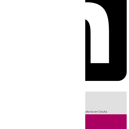
HOY
|
Fútbol
Sucesos
LaLiga
Primera División
Crisis Migratoria en Ceuta