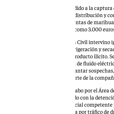
En dichos registros se ha procedido a la captura
marihuana dispuestas para su distribución y c
picadura de marihuana, 560 plantas de marihuan
crecimiento y 464 esquejes, así como 3.000 euro
Durante los registros la Guardia Civil intervino
maquinaria de iluminación, refrigeración y secad
elaboración y tratamiento del producto ilícito. S
fraudulentas ocultas al sistema de fluido eléct
activas las plantaciones sin levantar sospechas,
inspecciones y controles por parte de la compañí
La operación ha sido llevada a cabo por el Área 
Principal de Gines y ha finalizado con la detenc
disposición de la Autoridad judicial competente
un Delito contra la salud pública por tráfico de d