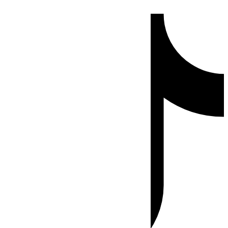
Ir
Tiktok
al
contenido