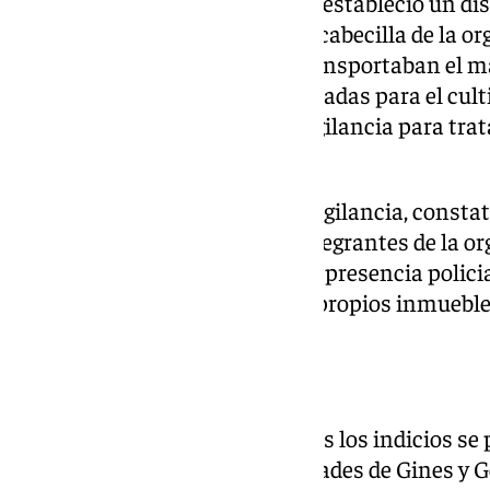
Según investigación previas, se estableció un disp
permanente’ sobre el presunto cabecilla de la 
una parte de los integrantes transportaban el ma
que pudieran estar siendo utilizadas para el cu
el resto establecía puntos de vigilancia para trat
presencia policial.
Fruto de estos dispositivos de vigilancia, const
seguridad adoptadas por los integrantes de la or
propósito de detectar la posible presencia polic
de los integrantes como en los propios inmuebles
Consecuencias
Por consiguiente, reunidos todos los indicios se 
en dos inmuebles en las localidades de Gines y Ge