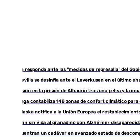
Italia responde ante las "medidas de represalia" del Go
El Sevilla se desinfla ante el Leverkusen en el último en
Tensión en la prisión de Alhaurín tras una pelea y la i
Málaga contabiliza 148 zonas de confort climático para
Marlaska notifica a la Unión Europea el restablecimiento
Hallan sin vida al granadino con Alzhéimer desapareci
Encuentran un cadáver en avanzado estado de descompo