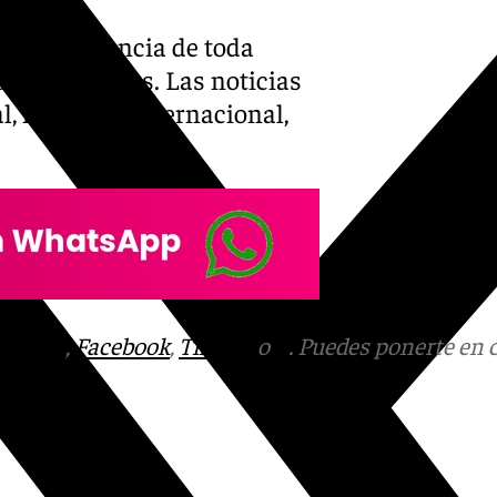
vo de referencia de toda
unes a viernes. Las noticias
l, nacional, internacional,
tagram
,
Facebook
,
Tik Tok
o
X
. Puedes ponerte en 