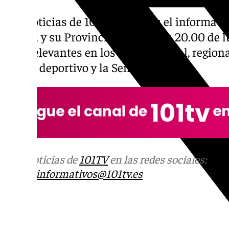
Las noticias de 101tv Sevilla es el informati
Sevilla y su Provincial. Desde las 20.00 de l
más relevantes en los ámbitos local, regiona
social, deportivo y la Semana Santa.
Más noticias de
101TV
en las redes sociales:
Ins
correo
informativos@101tv.es
Tags: