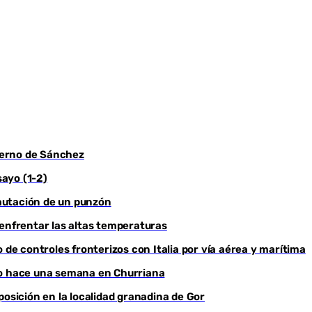
bierno de Sánchez
Youtube
sayo (1-2)
ncautación de un punzón
 enfrentar las altas temperaturas
 de controles fronterizos con Italia por vía aérea y marítima
do hace una semana en Churriana
sición en la localidad granadina de Gor