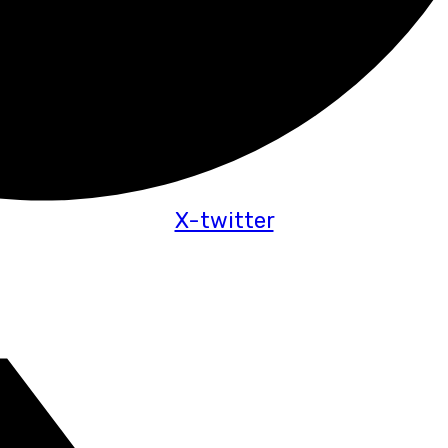
X-twitter
febrero