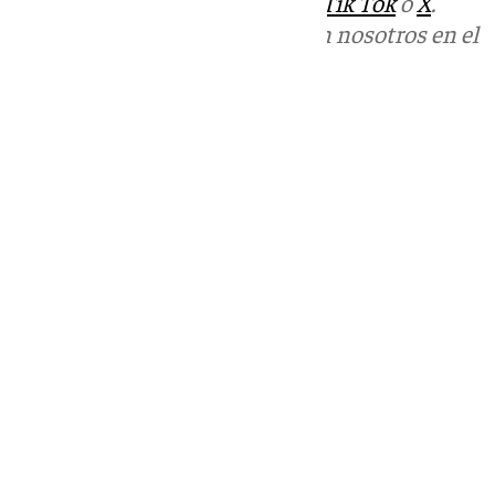
sociales:
Instagram
,
Facebook
,
Tik Tok
o
X
.
Puedes ponerte en contacto con nosotros en el
correo
informativos@101tv.es
Tags:
Policía Nacional
Últimas noticias