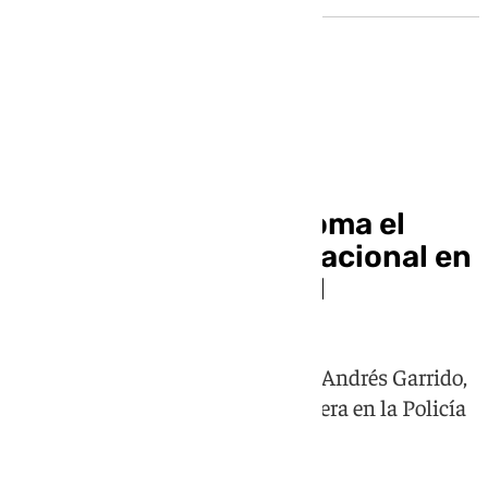
Policía Nacional
Jesús María García toma el
mando de la Policía Nacional en
Andalucía Occidental
El nuevo jefe superior sustituye a Andrés Garrido,
que se retira tras una extensa carrera en la Policía
Nacional