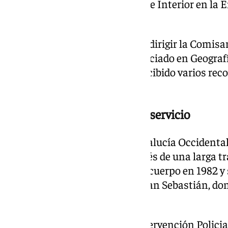
fue destinado como consejero de Interior en la
Alemania, con sede en Berlín.
En 2025 regresó a España para dirigir la Comisar
Tenerife. García Muñoz es licenciado en Geografí
Complutense de Madrid y ha recibido varios rec
carrera.
Una despedida tras años de servicio
El anterior jefe superior de Andalucía Occidenta
fin a su etapa en el cargo después de una larga tr
Nacional. Garrido ingresó en el cuerpo en 1982 
ligados a la Policía Judicial de San Sebastián, d
de diferentes delitos.
En 1991 llegó a la Unidad de Intervención Policial