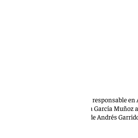
Fátima Rodríguez
miércoles, 24 junio 2026, 10:35
Compartir:
La Policía Nacional tiene nuevo responsable en 
comisario principal Jesús María García Muñoz as
Jefatura Superior tras el relevo de Andrés Garrido
alcanzar la jubilación.