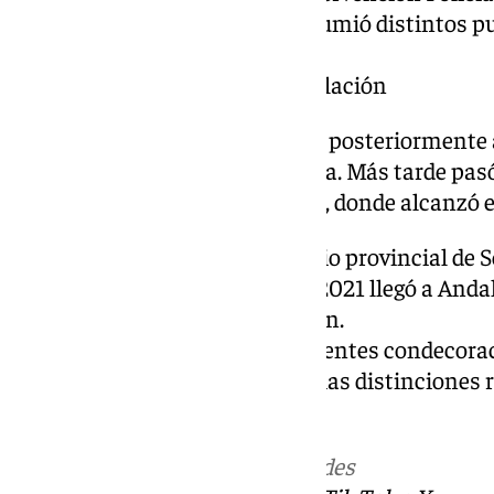
permaneció dieciséis años y asumió distintos p
dentro de esta unidad.
Últimos cargos antes de su jubilación
Tras ascender a inspector jefe y posteriormente a
comisaría de Jerez de la Frontera. Más tarde pasó
Seguridad Ciudadana de Madrid, donde alcanzó el
En 2017 fue nombrado comisario provincial de Se
Jefatura Superior de Ceuta. En 2021 llegó a Anda
permanecido hasta su jubilación.
Durante su carrera recibió diferentes condecora
internacionales, entre ellas varias distinciones
policial.
Más noticias de
101TV
en las redes