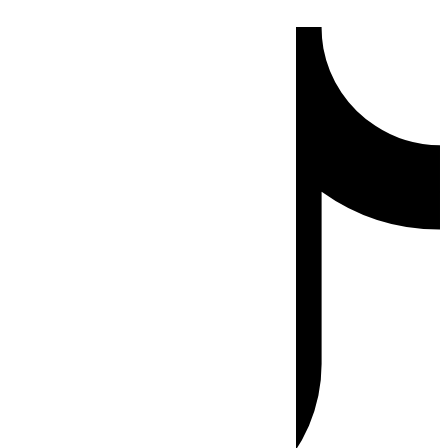
Ir
Tiktok
al
contenido