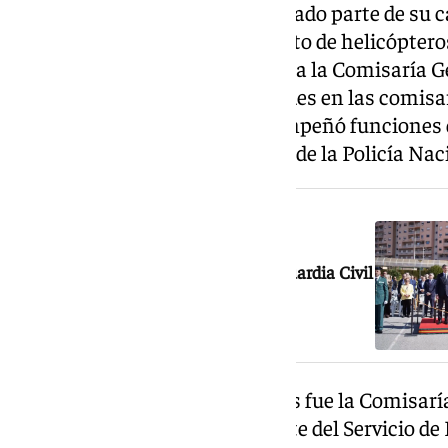
Jesús María García ha desarrollado parte de su c
Aéreos, donde ejerció como piloto de helicóptero
Jefatura Superior de Canarias y a la Comisaría 
Además, ocupó responsabilidades en las comisar
Móstoles. En esta última desempeñó funciones de
otros puestos de mando dentro de la Policía Nac
NOTICIA RELACIONADA
Toma posesión el nuevo jefe de la Guardia Civil
de Granada
Otro de sus destinos destacados fue la Comisarí
Fronteras, donde estuvo al frente del Servicio d