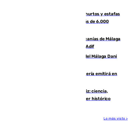
facilitar las compras a sus visitantes
Detenida una pareja por presuntos hurtos y estafas
en Málaga tras ser descubiertos con más de 6.000
euros
Retrasos y cancelaciones en el Cercanías de Málaga
por una avería en la infraestructura de Adif
Isco, la nueva mascota del jugador del Málaga Dani
Lorenzo
El observatorio de Calar Alto de Almería emitirá en
directo el eclipse solar del 12 de agosto
El «Trío de Eclipses» arranca en Cádiz: ciencia,
naturaleza y seguridad ante un atardecer histórico
Lo más visto >