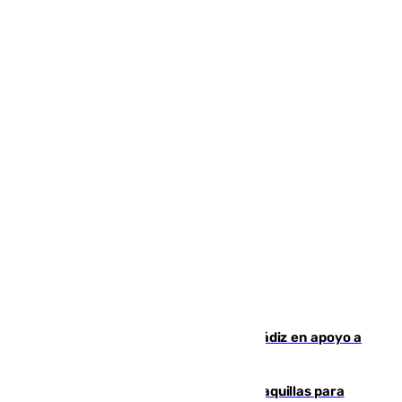
CIES NO moviliza a la provincia de Cádiz en apoyo a
la respuesta humanitaria de Ceuta
El mercado de Jerez refrigera sus taquillas para