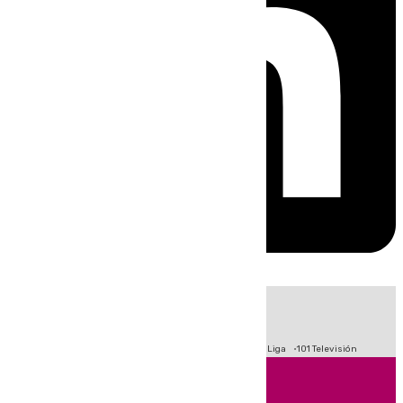
HOY
|
Fútbol
Primera División
Crisis Migratoria en Ceuta
LaLiga
101 Televisión