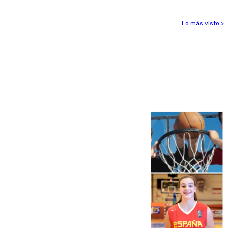
Lo más visto >
Más noticias
Ver más >