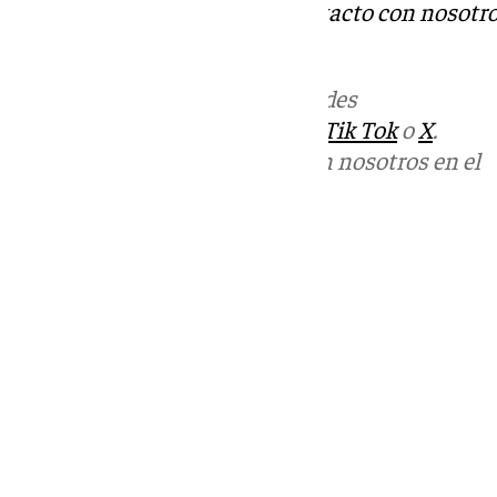
Tok
o
X
. Puedes ponerte en contacto con nosotro
informativos@101tv.es
Más noticias de
101TV
en las redes
sociales:
Instagram
,
Facebook
,
Tik Tok
o
X
.
Puedes ponerte en contacto con nosotros en el
correo
informativos@101tv.es
Tags:
Últimas noticias