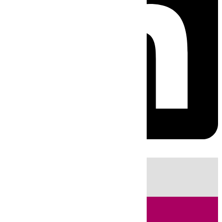
HOY
|
Fútbol
Sucesos
Ciencia
Primera División
Incendios