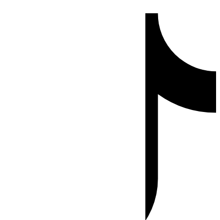
Ir
Tiktok
al
contenido