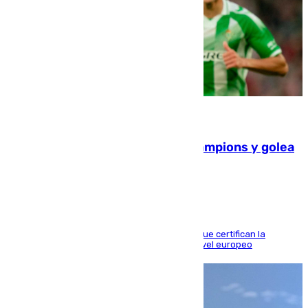
06.08.2026
El Betis supera el examen de Champions y golea
al Arsenal en Dublín (1-3)
Riquelme, Deossa y Fornals firman los tantos que certifican la
superioridad bética ante un rival de máximo nivel europeo