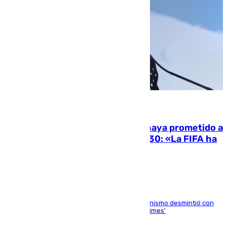
06.08.2026
El Gobierno niega que Infantino haya prometido a
Marruecos la final del Mundial 2030: «La FIFA ha
sido tajante»
La ministra Milagros Tolón asegura que el organismo desmintió con
rotundidad la información publicada por 'The Times'