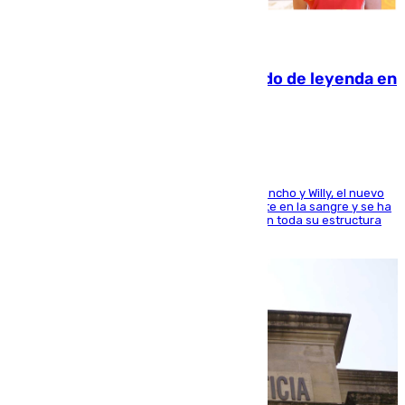
06.08.2026
La familia Hernangómez: un legado de leyenda en
el mundo del baloncesto
Desde los padres hasta la hermana junto a Francho y Willy, el nuevo
jugador del Unicaja lleva este magnífico deporte en la sangre y se ha
ido inculcando de generación en generación en toda su estructura
familiar