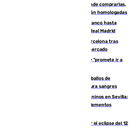
Gafas para el eclipse solar 2026: dónde comprarlas,
dónde conseguirlas y cómo saber si están homologadas
Vinícius Júnior seguirá vestido de blanco hasta
2032 tras cerrar su renovación con el Real Madrid
Rodrigo negocia su fichaje por el Barcelona tras
romper con el Madrid y revoluciona el mercado
El Rey traslada a Vivas su respaldo y "promete ir a
Ceuta" después de la crisis migratoria
El primer ciclo de las carreras de caballos de
Sanlúcar arranca este sábado con 27 pura sangres
Continúan los cierres de parques caninos en Sevilla:
se detectan alimentos que contienen elementos
peligrosos
Estos son los mejores sitios para ver el eclipse del 12
de agosto en la provincia de Málaga