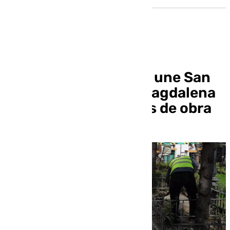
La calle peatonal que une San
Eloy a la Plaza de la Magdalena
estará casi dos meses de obra