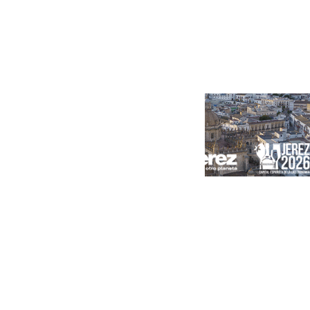
Portada
Andalucía
Sevilla
Málaga
Granada