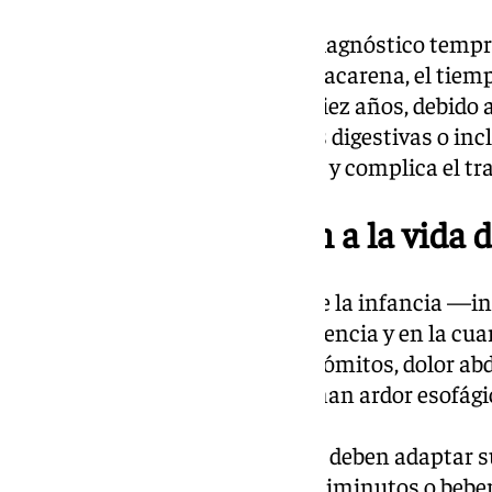
Uno de los grandes retos es el diagnóstico tempr
Argüelles, del hospital Virgen Macarena, el tiem
enfermedad puede llegar a los diez años, debido 
confunden con otras patologías digestivas o inc
deterioro progresivo del esófago y complica el t
Síntomas que afectan a la vida d
La EoE puede presentarse desde la infancia —in
picos de aparición en la adolescencia y en la cua
síntomas más frecuentes son vómitos, dolor abdo
mientras que en adultos se suman ardor esofág
alimentarias.
Para poder comer, los pacientes deben adaptar s
cortar los alimentos en trozos diminutos o bebe