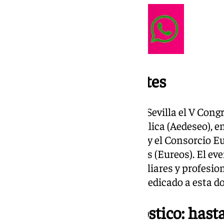
Más de 1.800 asistentes
Este sábado se ha celebrado en Sevilla el V Cong
Española de Esofagitis Eosinofílica (Aedeseo), e
Universitario Virgen Macarena y el Consorcio 
Eosinofílicas Gastrointestinales (Eureos). El ev
personas, entre pacientes, familiares y profesion
principal encuentro científico dedicado a esta d
Retrasos en el diagnóstico: has