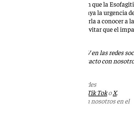
La comunidad médica insiste en que la Esofagiti
enfermedad tratable, pero subraya la urgencia d
profesionales sanitarios y de darla a conocer a la
reducirse el infradiagnóstico y evitar que el imp
creciendo.
Descubre más noticias de 101TV en las redes soc
Tok
o
X
. Puedes ponerte en contacto con nosotro
correo
informativos@101tv.es
Más noticias de
101TV
en las redes
sociales:
Instagram
,
Facebook
,
Tik Tok
o
X
.
Puedes ponerte en contacto con nosotros en el
correo
informativos@101tv.es
Tags: