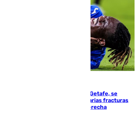
08.08.2026
Christantus Uche, delantero del Getafe, se
perderá toda la temporada por varias fracturas
en los ligamentos de su rodilla derecha