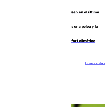
Gobierno de Sánchez
El Sevilla se desinfla ante el Leverkusen en el último
ensayo (1-2)
Tensión en la prisión de Alhaurín tras una pelea y la
incautación de un punzón
Málaga contabiliza 148 zonas de confort climático
para enfrentar las altas temperaturas
Lo más visto >
Más noticias
Ver más >