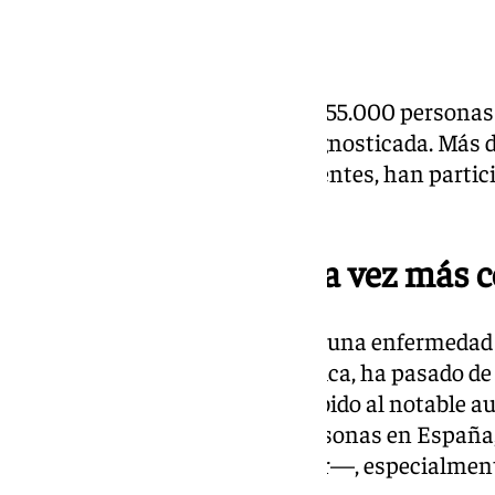
La patología afecta ya a más de 55.000 persona
niños y jóvenes, y está infradiagnosticada. Más 
profesionales sanitarios y pacientes, han partic
organizado por Aedeseo.
Una enfermedad cada vez más 
La esofagitis eosinofílica (EoE), una enfermedad
causada por una reacción alérgica, ha pasado de 
clasificada como emergente debido al notable a
ya afecta a una de cada 500 personas en España,
disfagia —dificultad para tragar—, especialment