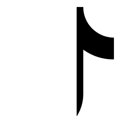
Ir
Tiktok
al
contenido