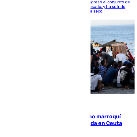
El centrocampista reconvertido en atacante regresó al conjunto de
la capital, después de salir obligado el curso pasado, y ha sufrido
una lesión que lo mantendrá un año en el dique seco
08.08.2026
Expulsado de España un ciudadano marroquí
condenado por allanar una vivienda en Ceuta