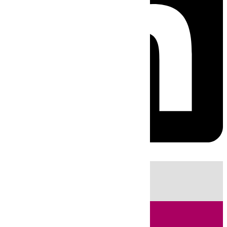
HOY
|
Sucesos
Guardia Civil
Fútbol
LaLiga
Incendios