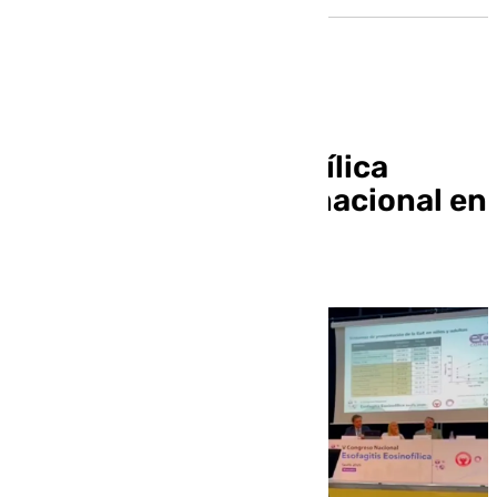
La esofagitis eosinofílica
centra un congreso nacional en
Sevilla