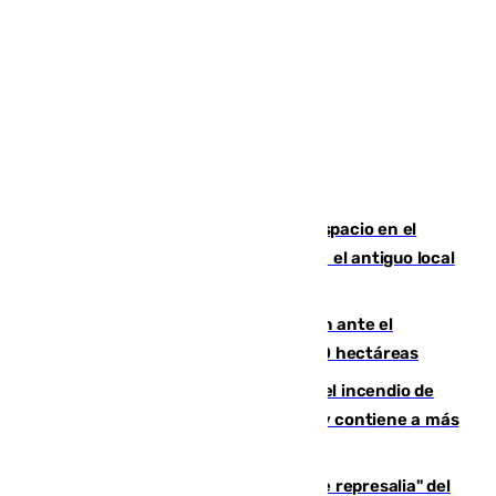
Las marca internacionales ganan espacio en el
Centro de Málaga: La Tagliatella abre en el antiguo local
de Vox Sports Bar
Moreno pide extremar la precaución ante el
incendio de Niebla, que supera las 4.000 hectáreas
340 personas más desalojadas por el incendio de
Niebla, que mantiene a 410 evacuadas y contiene a más
de 500 efectivos trabajando
Italia responde ante las "medidas de represalia" del