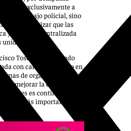
edicados exclusivamente a
miza el trabajo policial, sino
mas, al garantizar que las
ica y de forma centralizada
s unidades.
ncisco Toscano ha visitado
ntada con carácter pionero en
 formas de organización
ción y mejorar la calidad del
 policiales es continua porque
oridades más importantes del