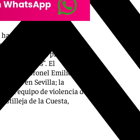
ha finalizado su fase
n el modo de atender a las
zando la calidad procesal y la
territoriales”. El
 por el coronel Emilio
a Civil en Sevilla; la
a del equipo de violencia de
astilleja de la Cuesta,