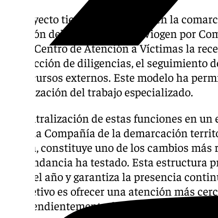
El proyecto tiene su desarrollo en la comarca
creación del Área Funcional Viogen por Co
único Centro de Atención a Víctimas la rece
instrucción de diligencias, el seguimiento 
los recursos externos. Este modelo ha permi
organización del trabajo especializado.
La centralización de estas funciones en un
en cada Compañía de la demarcación territor
Sevilla, constituye uno de los cambios más 
Comandancia ha testado. Esta estructura p
días del año y garantiza la presencia conti
El objetivo es ofrecer una atención más cer
independientemente del día en que se prod