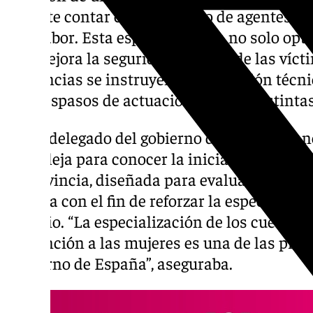
permite contar con un equipo de agentes d
esta labor. Esta especialización no solo opti
que mejora la seguridad jurídica de las vícti
diligencias se instruyen con precisión técn
sin traspasos de actuaciones entre distinta
El subdelegado del gobierno de Sevilla, Fra
Castilleja para conocer la iniciativa impla
la provincia, diseñada para evaluar nuevas
interna con el fin de reforzar la especializa
servicio. “La especialización de los cuerpos
la atención a las mujeres es una de las pri
Gobierno de España”, aseguraba.