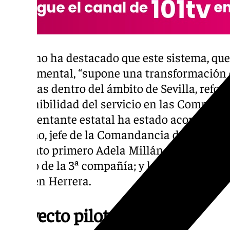
Toscano ha destacado que este sistema, que 
experimental, “supone una transformación e
víctimas dentro del ámbito de Sevilla, refor
disponibilidad del servicio en las Compañías 
representante estatal ha estado acompañado
Serrano, jefe de la Comandancia de la Guardi
sargento primero Adela Millán, coordinador
género de la 3ª compañía; y la alcaldesa de C
Carmen Herrera.
Proyecto piloto