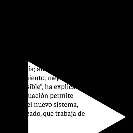
mpacto operativo que esta
evilla. Solo en la Tercera
, existen cerca de mil casos
ovincial. “Antes había tres
la Compañía; ahora los hemos
mensionamiento, mejores
 tan sensible”, ha explicado.
lo en evaluación permite
ana. “Con el nuevo sistema,
especializado, que trabaja de
s”.