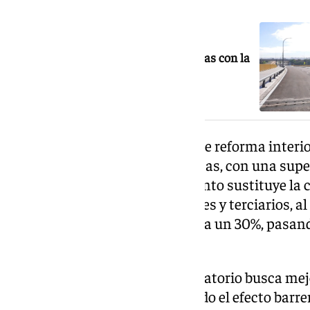
NOTICIA RELACIONADA
Nuevo viario que conecta Palmas Altas con la
Avenida de las Razas
La modificación afecta al área de reforma inter
oriental de la avenida de las Razas, con una supe
cuadrados. El nuevo planeamiento sustituye la ca
avanzados por usos residenciales y terciarios, a
edificabilidad prevista en torno a un 30%, pasa
cuadrados de techo edificable.
La reducción del volumen edificatorio busca mejo
ámbito con la ciudad, eliminando el efecto barrera