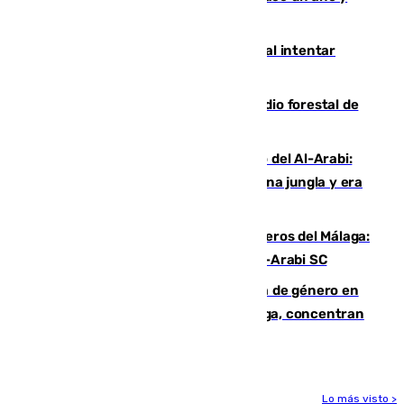
jugaba en Leganés
Ceuta suma 82 fallecidos en el mar al intentar
cruzar la frontera española
Huelva eleva a emergencia el incendio forestal de
Niebla
Juanfran Funes, sobre el duro juego del Al-Arabi:
“Por momentos nos hemos metido en una jungla y era
hasta peligroso”
Ya se han estrenado los tres delanteros del Málaga:
Eneko Jauregui, bigoleador contra el Al-Arabi SC
35 mujeres asesinadas por violencia de género en
España en este 2026: Andalucía y Málaga, concentran
el foco de la tragedia
Lo más visto >