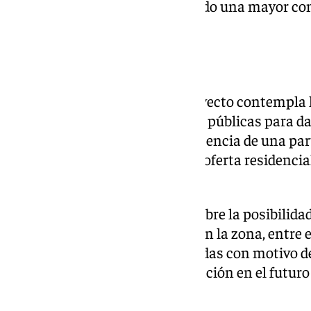
avenida de las Razas y facilitando una mayor con
dársena del Puerto.
Un nuevo desarrollo urbano
Además de las viviendas, el proyecto contempla l
zonas ajardinadas y dotaciones públicas para dar 
entorno ya consolidado. La presencia de una par
protegidas pretende ampliar la oferta residencia
precios más asequibles.
La nueva ordenación también abre la posibilidad
edificios históricos existentes en la zona, entre 
portuarios y las naves construidas con motivo 
de 1929, favoreciendo su integración en el futuro
Respaldo institucional