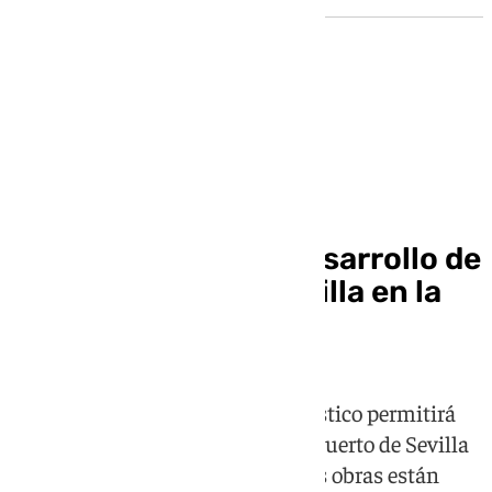
Vivienda
La Junta autoriza
definitivamente el desarrollo de
700 viviendas en Sevilla en la
avenida de las Razas
La aprobación del cambio urbanístico permitirá
transformar antiguos suelos del Puerto de Sevilla
en un desarrollo residencial cuyas obras están