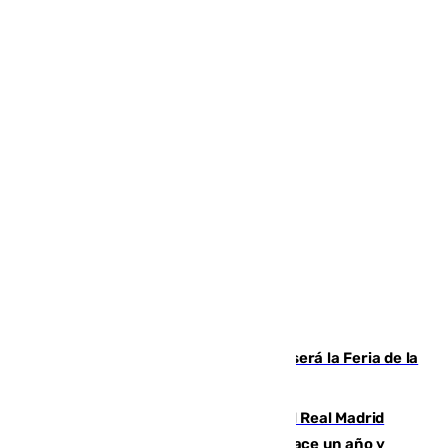
Talleres, escape room y música: así será la Feria de la
Juventud Cofrade de Málaga
El fichaje más caro de la historia del Real Madrid
costaba 105 millones de euros menos hace un año y