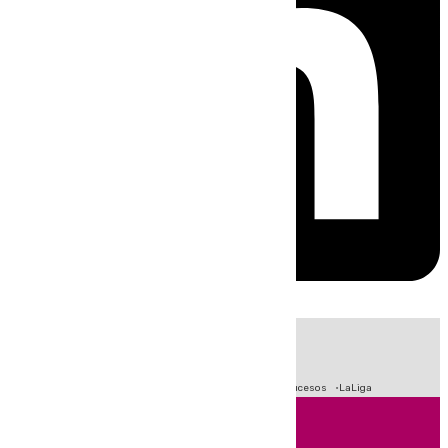
HOY
|
Fútbol
Primera División
Crisis Migratoria en Ceuta
Sucesos
LaLiga