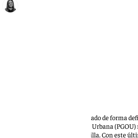
Fátima Rodríguez
martes, 7 julio 2026, 08:34
Compartir:
La Junta de Andalucía ha aprobado de forma defi
del Plan General de Ordenación Urbana (PGOU) n
futuro Distrito Portuario de Sevilla. Con este ú