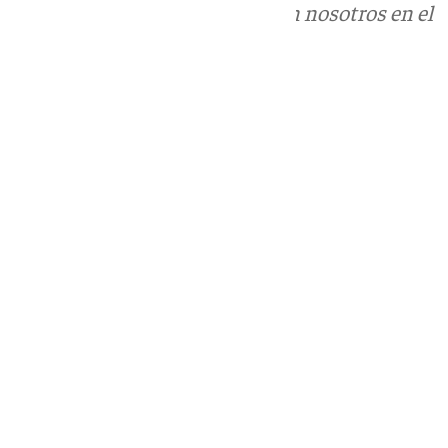
Puedes ponerte en contacto con nosotros en el
correo
informativos@101tv.es
Tags:
Junta de Andalucía
Vivienda
Últimas noticias