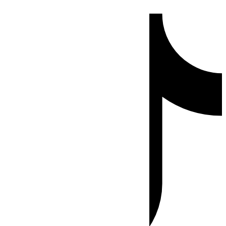
Ir
Tiktok
al
contenido