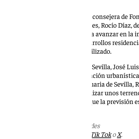
Tras la aprobación definitiva, la consejera de Fo
Territorio y Vivienda en funciones, Rocío Díaz, d
distintas administraciones para avanzar en la in
la ciudad mediante nuevos desarrollos residenci
ámbito que permanecía infrautilizado.
En la misma línea, el alcalde de Sevilla, José Lu
un nuevo paso en la transformación urbanística d
presidente de la Autoridad Portuaria de Sevilla,
esta actuación permitirá revitalizar unos terr
naves y almacenes y confirmó que la previsión e
comenzar a lo largo de 2027.
Más noticias de
101TV
en las redes
sociales:
Instagram
,
Facebook
,
Tik Tok
o
X
.