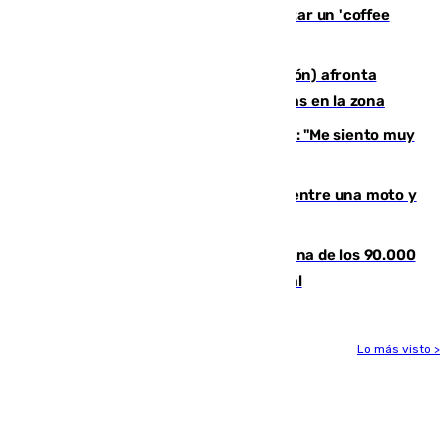
en Marbella: cinco detenidos por regentar un 'coffee
shop'
El incendio forestal de Tírig (Castellón) afronta
horas claves ante el riesgo de tormentas en la zona
De la Fuente, homenajeado en Haro: "Me siento muy
emocionado"
Muere un hombre en un accidente entre una moto y
un quad en un pueblo de Granada
De la firma de Alfonso XII a la Chiclana de los 90.000
habitantes: siglo y medio de orgullo local
Lo más visto >
Más noticias