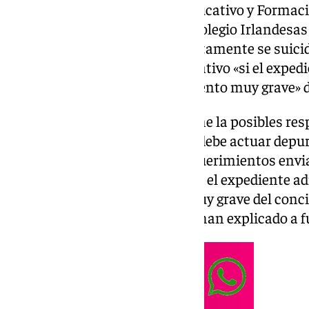
La Consejería de Desarrollo Educativo y Formaci
Andalucía ha advertido que el colegio Irlandesas 
estudiaba la menor que presuntamente se suicidó
podría perder el concierto educativo «si el expe
que ha existido un incumplimiento muy grave» 
«Será la Fiscalía la que determine la posibles re
titularidad del centro es la que debe actuar dep
su personal conforme a los requerimientos envia
A partir de ahí, en el caso de que el expediente 
existido un incumplimiento muy grave del concie
retirada por parte de la Junta», han explicado a f