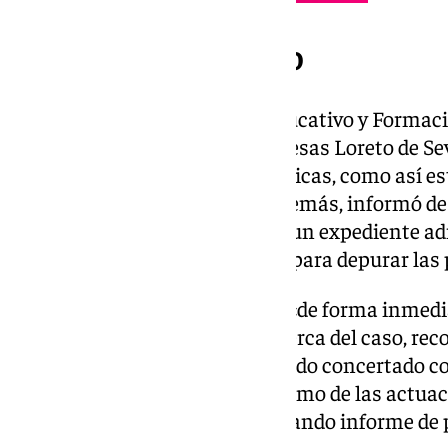
No activó el protocolo
La Consejería de Desarrollo Educativo y Formaci
octubre de que el colegio Irlandesas Loreto de Sev
acoso ni el de conductas autolíticas, como así e
vigente según el organismo. Además, informó de q
la información del caso y abría un expediente ad
consiguientes requerimientos, para depurar las 
La Inspección Educativa abrió «de forma inmedi
recabar toda la información acerca del caso, rec
la dirección de este centro privado concertado 
tanto de las comunicaciones como de las actuac
marcha, levantando acta y elevando informe de 