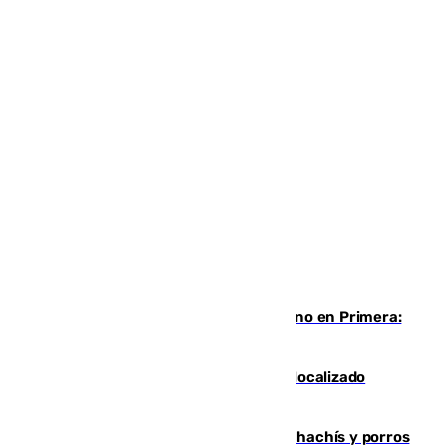
Las ganas de Larrubia ante su estreno en Primera:
“En busca de más sueños”
Muere un joven de 21 años tras ser localizado
inconsciente en una piscina de El Palo
Cae una red que vendía marihuana, hachís y porros