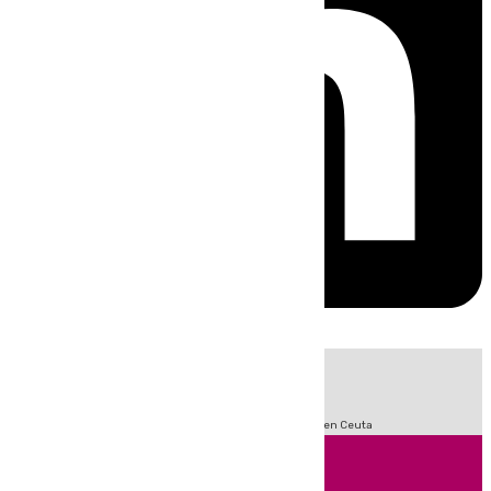
HOY
|
Sucesos
Incendios
Fútbol
LaLiga
Crisis Migratoria en Ceuta