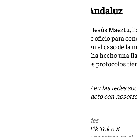
Defensor del Pueblo Andaluz
El Defensor del Pueblo Andaluz, Jesús Maeztu, 
apertura de una investigación de oficio para co
protocolo contra acoso escolar en el caso de la 
queja a la autoridad educativa y ha hecho una l
señales de acoso y violencia. «Los protocolos ti
remarcado.
Descubre más noticias de 101TV en las redes soc
Tok
o
X
. Puedes ponerte en contacto con nosotro
correo
informativos@101tv.es
Más noticias de
101TV
en las redes
sociales:
Instagram
,
Facebook
,
Tik Tok
o
X
.
Puedes ponerte en contacto con nosotros en el