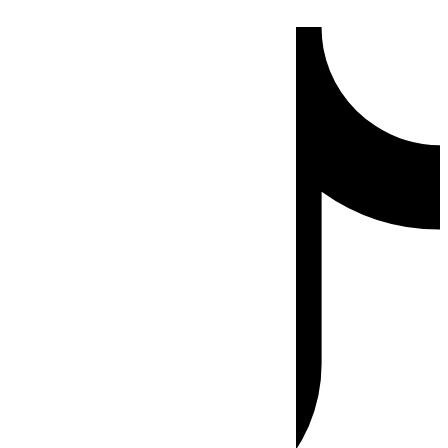
Ir
Tiktok
al
contenido