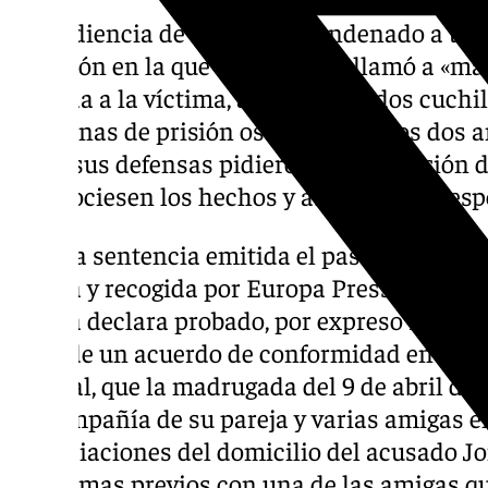
La Audiencia de Sevilla ha condenado a tre
un varón en la que uno de ellos llamó a «mat
espalda a la víctima, asestándole dos cuchi
sus penas de prisión oscilan entre los dos a
años, sus defensas pidieron la suspensión 
reconociesen los hechos y abonasen la resp
En una sentencia emitida el pasado 5 de feb
Sevilla y recogida por Europa Press, la Secc
Sevilla declara probado, por expreso recon
fruto de un acuerdo de conformidad entre l
judicial, que la madrugada del 9 de abril de
en compañía de su pareja y varias amigas en 
inmediaciones del domicilio del acusado Jo
problemas previos con una de las amigas qu