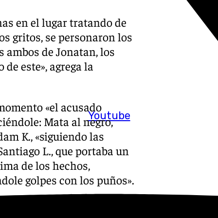
s en el lugar tratando de
os gritos, se personaron los
es ambos de Jonatan, los
o de este», agrega la
 momento «el acusado
Youtube
ciéndole: Mata al negro,
dam K., «siguiendo las
antiago L., que portaba un
ima de los hechos,
dole golpes con los puños».
acusados, comenzó una pelea