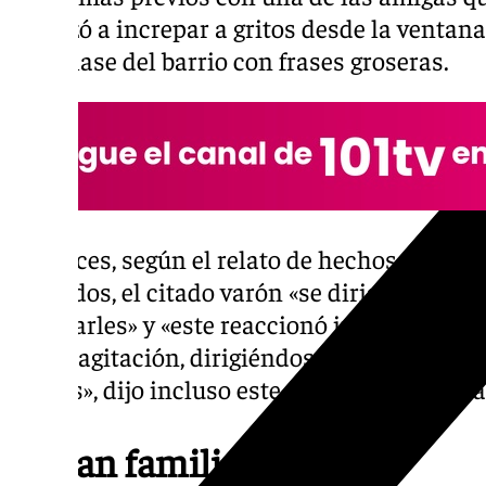
empezó a increpar a gritos desde la ventan
marchase del barrio con frases groseras.
Entonces, según el relato de hechos probad
acusados, el citado varón «se dirigió a Jona
insultarles» y «este reaccionó iracundo y baj
fuerte agitación, dirigiéndose a dicho varón 
tu país», dijo incluso este acusado, según h
Llegan familiares