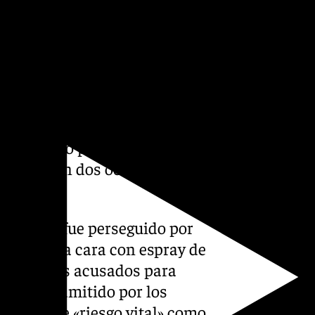
usado Santiago L.O. sujetó con
a mientras en la otra mano
«le propinaba golpes
s, el acusado Jonatan, en un
para defenderse de los golpes,
s y movido por el ánimo de
 espalda en dos ocasiones,
encia.
corriendo, fue perseguido por
roció en la cara con espray de
chando los acusados para
robados admitido por los
esiones de «riesgo vital» como