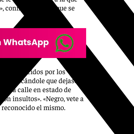
a», conminándole a que se
os reconocidos por los
tan indicándole que dejase de
ó a la calle en estado de
con insultos». «Negro, vete a
a reconocido el mismo.