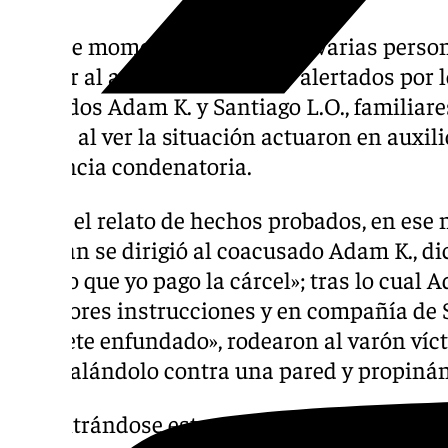
«En ese momento aparecieron varias persona
calmar al acusado Jonatan y alertados por l
acusados Adam K. y Santiago L.O., familiar
cuales al ver la situación actuaron en auxili
sentencia condenatoria.
Según el relato de hechos probados, en ese
Jonatan se dirigió al coacusado Adam K., di
mátalo que yo pago la cárcel»; tras lo cual A
anteriores instrucciones y en compañía de S
machete enfundado», rodearon al varón víct
«acorralándolo contra una pared y propinán
Encontrándose este «rodeado por los tres 