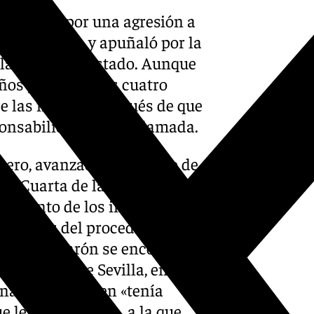
s varones por una agresión a
ar al negro» y apuñaló por la
lladas en el costado. Aunque
ños y medio y los cuatro
de las mismas después de que
onsabilidad civil reclamada.
rero, avanzada por Diario de
ión Cuarta de la Audiencia de
ocimiento de los inculpados
as partes del procedimiento
 2023, un varón se encontraba
una calle de Sevilla, en las
natan O.C. quien «tenía
e le acompañaba, a la que