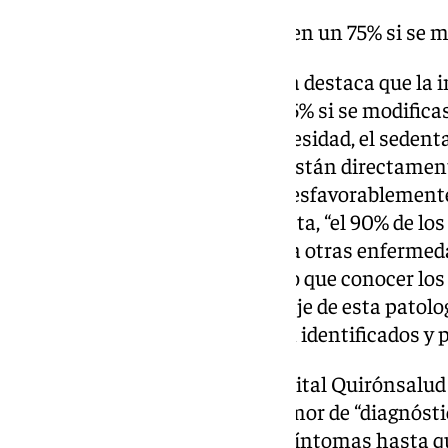
La incidencia se podría reducir en un 75% si se m
En este sentido, Antonio Amaya destaca que la i
podría disminuir hasta en un 75% si se modificas
como el tabaco, el alcohol, la obesidad, el sedent
carbohidratos y grasas, ya que están directamen
del cáncer de colon e influyen desfavorablemente
enfermedad. Según el especialista, “el 90% de lo
esporádica, es decir, no ligados a otras enferme
o defectos genéticos”. Es por ello que conocer los
aparición es “clave” en el abordaje de esta patolo
mayoría de estos factores están identificados y 
El cirujano colorrectal del Hospital Quirónsalud
cáncer de colon suele ser un tumor de “diagnóstico
avanzada”, ya que “no produce síntomas hasta 