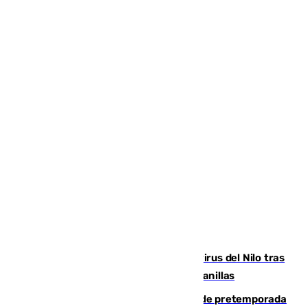
Málaga refuerza la vigilancia por el virus del Nilo tras
detectar un mosquito positivo en Campanillas
Málaga-Ceuta: cuarto compromiso de pretemporada