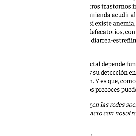
confundirse con facilidad con otros trastornos 
relevancia”. Por esta razón, recomienda acudir a
digestivo o cirujano colorrectal si existe anemia,
a una alteración de los hábitos defecatorios, co
diarrea prolongada, alternancia diarrea-estreñi
pérdida de peso”.
El pronóstico del cáncer colorrectal depende f
en el momento del diagnóstico y su detección en
elevada probabilidad de curación. Y es que, como 
pacientes detectados en estadíos precoces puede
Descubre más noticias de
101Tv
en las redes soc
Tok o X. Puedes ponerte en contacto con nosotro
informativos@101tv.es
.