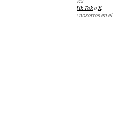
Más noticias de
101TV
en las redes
sociales:
Instagram
,
Facebook
,
Tik Tok
o
X
.
Puedes ponerte en contacto con nosotros en el
correo
informativos@101tv.es
Tags:
Últimas noticias