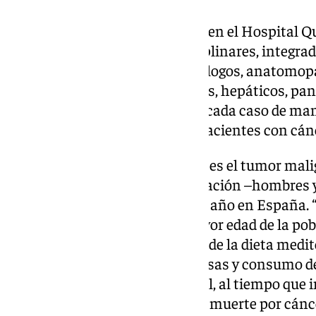
Para ello, además, se organizan en el Hospital Q
comités de tumores multidisciplinares, integra
oncólogos radioterápicos, radiólogos, anatomopa
urólogos, cirujanos colorrectales, hepáticos, pan
esofagogástricos, que analizan cada caso de ma
seguimiento específico en los pacientes con cánc
El cáncer de colon y recto (CCR) es el tumor ma
considerando el total de la población –hombres
nuevos casos diagnosticados al año en España. “
como consecuencia de una mayor edad de la pob
detección precoz y el abandono de la dieta medit
más ricas en carbohidratos, grasas y consumo d
considera el cirujano colorrectal, al tiempo que
representa la segunda causa de muerte por cánc