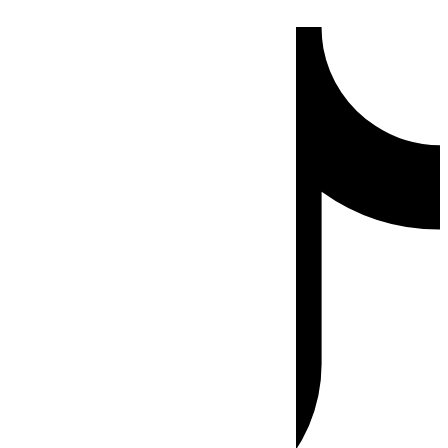
Ir
Tiktok
al
contenido