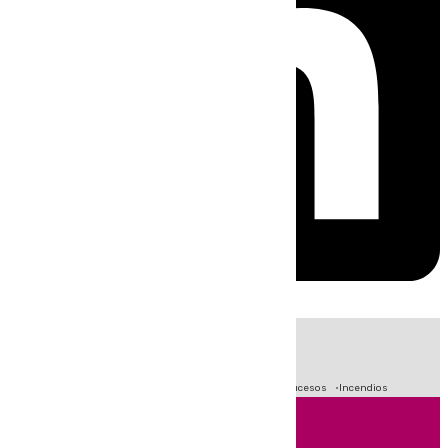
HOY
|
Fútbol
Primera División
Crisis Migratoria en Ceuta
Sucesos
Incendios