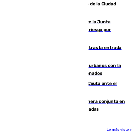
de los blanquiazules en busca del Trofeo de la Ciudad
Autónoma
Málaga, en alerta por el virus del Nilo: la Junta
decreta Campanillas como zona de alto riesgo por
varios casos recientes
El Gobierno registra 1.342 menores tras la entrada
masiva del pasado 30 de julio
Cádiz despide seis «puntos negros» urbanos con la
orden de retirada para quioscos abandonados
La Armada suma cuatro buques en Ceuta ante el
aviso de un nuevo cruce el 15 de agosto
Guardia Civil y RFEF trabajan de manera conjunta en
el caso de las estafas de ventas de entradas
Lo más visto >