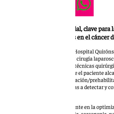
La rehabilitación multimodal, clave para 
complicaciones quirúrgicas en el cáncer d
Para el cirujano colorrectal del Hospital Quiró
Amaya, si bien la irrupción de la cirugía lapar
y los avances tecnológicos y en técnicas quirúr
importante, es fundamental que el paciente alca
condición posible, con rehabilitación/prehabil
una serie de prácticas destinadas a detectar y co
riesgo.
“La implicación activa del paciente en la optimi
médicas como corregir la anemia, sarcopenia, n