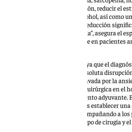
la condición física, la desnutrición, reducir el est
deshabituación tabáquica y alcohol, así como un
posoperatorias conllevan una reducción signific
una menor estancia hospitalaria”, asegura el esp
“esto es especialmente relevante en pacientes a
frágiles”.
El doctor Antonio Amaya subraya que el diagnós
supone para el paciente una absoluta disrupción
angustia del diagnóstico es agravada por la ansi
someterse a una intervención quirúrgica en el h
posibilidad de precisar tratamiento adyuvante. 
colorrectales experimentados es establecer una e
abordaje de la enfermedad, “acompañando a los 
proporcionando a cada uno el tipo de cirugía y e
patología”.