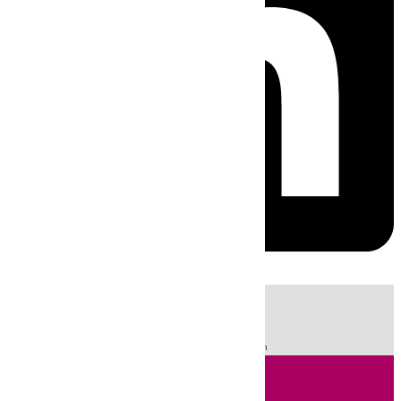
HOY
|
Sucesos
Fútbol
LaLiga
Incendios
Segunda División