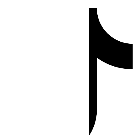
Ir
Tiktok
al
contenido