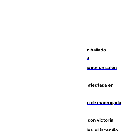
Muere un hombre de 58 años tras ser hallado
inconsciente en una piscina en Cómpeta
Un tribunal federal impide a Trump hacer un salón
de baile en la Casa Blanca
Incendios de Castellón: la superficie afectada en
Tírig roza las 400 hectáreas
Muere un peatón tras ser atropellado de madrugada
en la carretera A-7 a su paso por Málaga
El Granada cierra su puesta a punto con victoria
Un mes de la tragedia de Los Gallardos, el incendio